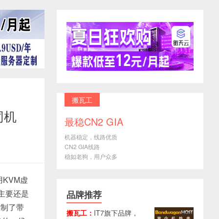
搬瓦工
同机
最稳CN2 GIA
机器稳定，线路优质
CN2 GIA线路
稳如老狗，用户众多
用KVM虚
，主要还是
品牌推荐
限制了带
搬瓦工：
IT7旗下品牌，