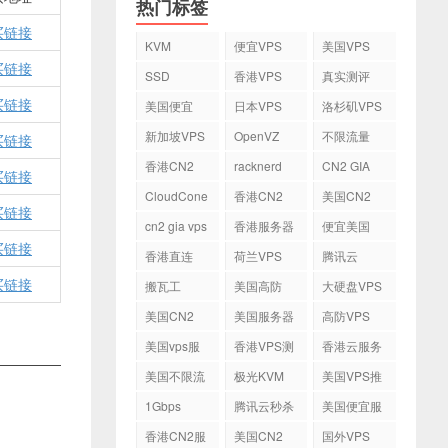
热门标签
买链接
KVM
便宜VPS
美国VPS
买链接
SSD
香港VPS
真实测评
买链接
美国便宜
日本VPS
洛杉矶VPS
VPS
新加坡VPS
OpenVZ
不限流量
买链接
VPS
香港CN2
racknerd
CN2 GIA
买链接
VPS
CloudCone
香港CN2
美国CN2
买链接
cn2 gia vps
香港服务器
便宜美国
vps
买链接
香港直连
荷兰VPS
腾讯云
VPS
买链接
搬瓦工
美国高防
大硬盘VPS
VPS
美国CN2
美国服务器
高防VPS
VPS
美国vps服
香港VPS测
香港云服务
务器
评
器
美国不限流
极光KVM
美国VPS推
量VPS
荐
1Gbps
腾讯云秒杀
美国便宜服
务器
香港CN2服
美国CN2
国外VPS