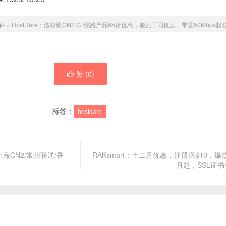
评
»
HostDare：洛杉矶CN2 GT线路产品65折优惠，搬瓦工同机房，带宽50Mbps起
赞 (
0
)
标签：
hostdare
海CN2/常州联通/香
RAKsmart：十二月优惠，注册送$10，爆款
月起，SSL证书