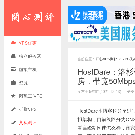
VPS优惠
独立服务器
当前位置：
开心VPS测评
VPS优
>
HostDare：
虚拟主机
房，带宽50Mbp
资源
发布于 5年前 (2021-12-13)
分类
搬瓦工 VPS
折腾VPS
HostDare本博客也分
拟架构，目前线路分为CN2
真实测评
看高峰斯网速怎么样，商