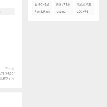
务器
GIA
香港CN2线
美国VPS测
黑色星期五
路
评
PacificRack
raksmart
LOCVPS
步
下一篇
独服$30/
免费3个月