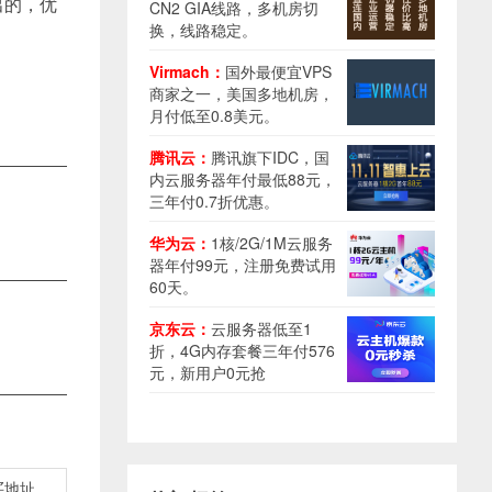
出的，优
CN2 GIA线路，多机房切
换，线路稳定。
Virmach：
国外最便宜VPS
商家之一，美国多地机房，
月付低至0.8美元。
腾讯云：
腾讯旗下IDC，国
内云服务器年付最低88元，
三年付0.7折优惠。
华为云：
1核/2G/1M云服务
器年付99元，注册免费试用
60天。
京东云：
云服务器低至1
折，4G内存套餐三年付576
元，新用户0元抢
买地址