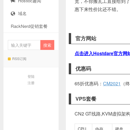
Hostloc趣闻
宽，不你搬瓦工直接给到了
惠下来性价比还不错。
域名
RackNerd促销套餐
官方网站
点击进入Hostdare官方网
RSS订阅
优惠码
登陆
注册
65折优惠码：
CM2021
（终
VPS套餐
CN2 GT线路,KVM虚拟架
CPU
内存
硬盘