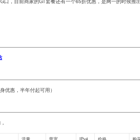
G口，目前商家的GT套餐还有一个65折优惠，是网一的时候推
站
身优惠，半年付起可用）
构，
流量
带宽
IPv4
价格
购