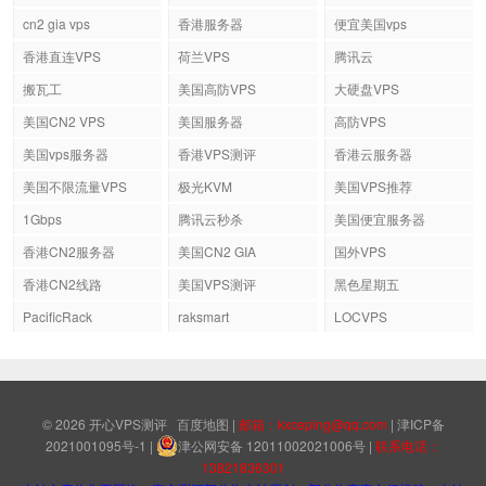
cn2 gia vps
香港服务器
便宜美国vps
香港直连VPS
荷兰VPS
腾讯云
搬瓦工
美国高防VPS
大硬盘VPS
美国CN2 VPS
美国服务器
高防VPS
美国vps服务器
香港VPS测评
香港云服务器
美国不限流量VPS
极光KVM
美国VPS推荐
1Gbps
腾讯云秒杀
美国便宜服务器
香港CN2服务器
美国CN2 GIA
国外VPS
香港CN2线路
美国VPS测评
黑色星期五
PacificRack
raksmart
LOCVPS
© 2026
开心VPS测评
百度地图
|
邮箱：kxceping@qq.com
|
津ICP备
2021001095号-1
|
津公网安备 12011002021006号
|
联系电话：
13821836301