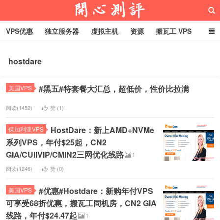
VPS优惠
独立服务器
虚拟主机
资源
搬瓦工 VPS
折腾VPS
真实测评
Hostloc趣闻
域名
hostdare
RackNerd促销套餐
开心VPS测评
#黑五#特套餐大汇总，超低价，性价比拉满
美国VPS
阅读(1452)
赞 (
1
)
HostDare：新上AMD+NVMe
保加利亚VPS
系列VPS，年付$25起，CN2
GIA/CUIIVIP/CMIN2三网优化线路
1
阅读(1246)
赞 (
0
)
#优惠#Hostdare：新购年付VPS
美国VPS
可享受68折优惠，搬瓦工同机房，CN2 GIA
线路，年付$24.47起
1