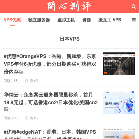
VPS优惠
独立服务器
虚拟主机
资源
搬瓦工 VPS
折腾VPS
真实测评
Hostloc趣闻
域名
日本VPS
RackNerd促销套餐
开心VPS测评
#优惠#OrangeVPS：香港、新加坡、东京
VPS年付6折优惠，部分日期购买可获得双
倍内存
1
阅读(168)
赞 (
0
)
华纳云：免备案云服务器限量秒杀，首月
19.9元起，可选香港cn2/日本优化/美国cn2
1
阅读(200)
赞 (
0
)
#优惠#edgeNAT：香港、日本、韩国VPS