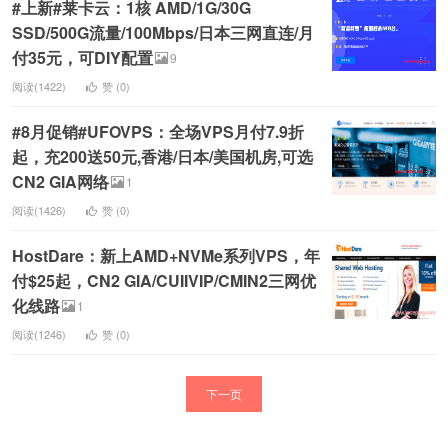
#上新#莱卡云：1核 AMD/1G/30G
SSD/500G流量/100Mbps/日本三网直连/月
付35元，可DIY配置
9
阅读(1422)
赞 (
0
)
#8月促销#UFOVPS：全场VPS月付7.9折
起，充200送50元,香港/日本/美国机房,可选
CN2 GIA网络
1
阅读(1426)
赞 (
0
)
HostDare：新上AMD+NVMe系列VPS，年
付$25起，CN2 GIA/CUIIVIP/CMIN2三网优
化线路
1
阅读(1246)
赞 (
0
)
下一页