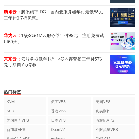
腾讯云：
腾讯旗下IDC，国内云服务器年付最低88元，
三年付0.7折优惠。
华为云：
1核/2G/1M云服务器年付99元，注册免费试
用60天。
京东云：
云服务器低至1折，4G内存套餐三年付576
元，新用户0元抢
热门标签
KVM
便宜VPS
美国VPS
SSD
香港VPS
真实测评
美国便宜VPS
日本VPS
洛杉矶VPS
新加坡VPS
OpenVZ
不限流量VPS
香港CN2 VPS
racknerd
CN2 GIA