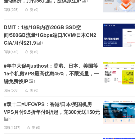
全场8折，月付56元起，提供原生IP
1
阅读(258)
赞 (
0
)
DMIT：1核/1GB内存/20GB SSD空
间/500GB流量/1Gbps端口/KVM/日本CN2
GIA/月付$21.9
1
阅读(449)
赞 (
0
)
#年中大促#justhost：香港、日本、美国等
15个机房VPS最高优惠45%，不限流量，一
键免费换IP
1
阅读(503)
赞 (
0
)
#双十二#UFOVPS：香港/日本/美国机房
VPS月付9.5折年付8折起，充300元送150元
1
阅读(1237)
赞 (
0
)