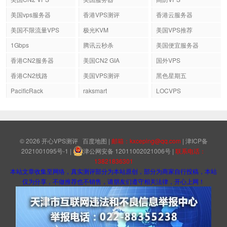
美国vps服务器
香港VPS测评
香港云服务器
美国不限流量VPS
极光KVM
美国VPS推荐
1Gbps
腾讯云秒杀
美国便宜服务器
香港CN2服务器
美国CN2 GIA
国外VPS
香港CN2线路
美国VPS测评
黑色星期五
PacificRack
raksmart
LOCVPS
© 2026
开心VPS测评
百度地图
|
邮箱：kxceping@qq.com
|
津ICP备
2021001095号-1
|
津公网安备 12011002021006号
|
联系电话：
13821836301
本站文章收集至网络，真实测评部分为本站原创，部分为商家自行投稿，本站
仅为分享，不做推荐也不销售，请朋友们遵守相关法律，开心上网！