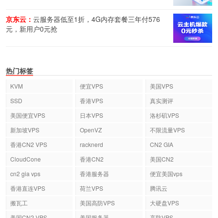
京东云：
云服务器低至1折，4G内存套餐三年付576
元，新用户0元抢
热门标签
KVM
便宜VPS
美国VPS
SSD
香港VPS
真实测评
美国便宜VPS
日本VPS
洛杉矶VPS
新加坡VPS
OpenVZ
不限流量VPS
香港CN2 VPS
racknerd
CN2 GIA
CloudCone
香港CN2
美国CN2
cn2 gia vps
香港服务器
便宜美国vps
香港直连VPS
荷兰VPS
腾讯云
搬瓦工
美国高防VPS
大硬盘VPS
美国CN2 VPS
美国服务器
高防VPS