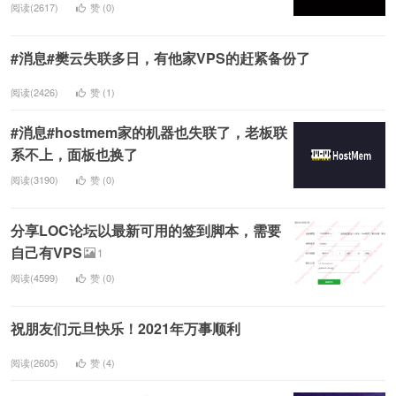
阅读(2617)
赞 (
0
)
#消息#樊云失联多日，有他家VPS的赶紧备份了
阅读(2426)
赞 (
1
)
#消息#hostmem家的机器也失联了，老板联
系不上，面板也换了
阅读(3190)
赞 (
0
)
分享LOC论坛以最新可用的签到脚本，需要
自己有VPS
1
阅读(4599)
赞 (
0
)
祝朋友们元旦快乐！2021年万事顺利
阅读(2605)
赞 (
4
)