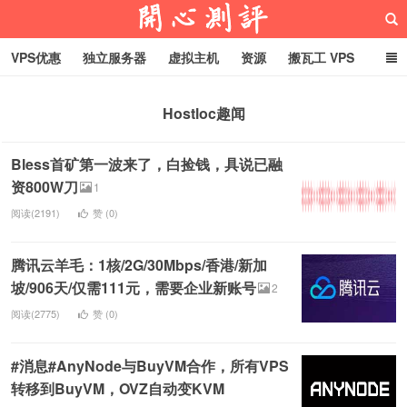
VPS优惠
独立服务器
虚拟主机
资源
搬瓦工 VPS
折腾VPS
真实测评
Hostloc趣闻
域名
Hostloc趣闻
RackNerd促销套餐
开心VPS测评
Bless首矿第一波来了，白捡钱，具说已融
资800W刀
1
阅读(2191)
赞 (
0
)
腾讯云羊毛：1核/2G/30Mbps/香港/新加
坡/906天/仅需111元，需要企业新账号
2
阅读(2775)
赞 (
0
)
#消息#AnyNode与BuyVM合作，所有VPS
转移到BuyVM，OVZ自动变KVM