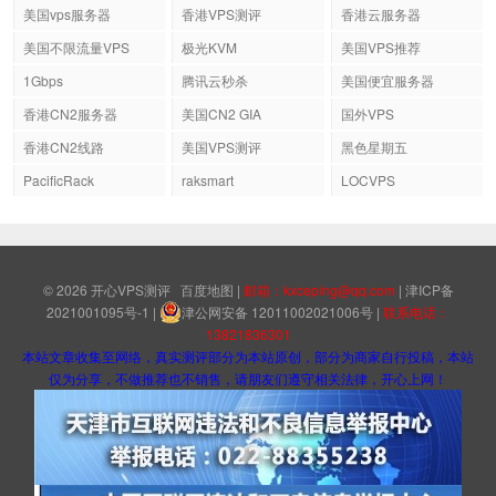
美国vps服务器
香港VPS测评
香港云服务器
美国不限流量VPS
极光KVM
美国VPS推荐
1Gbps
腾讯云秒杀
美国便宜服务器
香港CN2服务器
美国CN2 GIA
国外VPS
香港CN2线路
美国VPS测评
黑色星期五
PacificRack
raksmart
LOCVPS
© 2026
开心VPS测评
百度地图
|
邮箱：kxceping@qq.com
|
津ICP备
2021001095号-1
|
津公网安备 12011002021006号
|
联系电话：
13821836301
本站文章收集至网络，真实测评部分为本站原创，部分为商家自行投稿，本站
仅为分享，不做推荐也不销售，请朋友们遵守相关法律，开心上网！