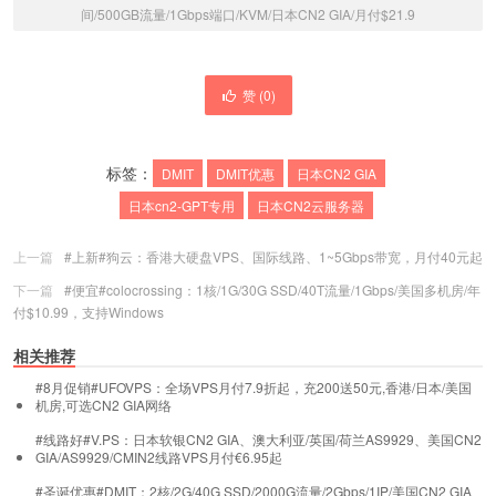
间/500GB流量/1Gbps端口/KVM/日本CN2 GIA/月付$21.9
赞 (
0
)
标签：
DMIT
DMIT优惠
日本CN2 GIA
日本cn2-GPT专用
日本CN2云服务器
上一篇
#上新#狗云：香港大硬盘VPS、国际线路、1~5Gbps带宽，月付40元起
下一篇
#便宜#colocrossing：1核/1G/30G SSD/40T流量/1Gbps/美国多机房/年
付$10.99，支持Windows
相关推荐
#8月促销#UFOVPS：全场VPS月付7.9折起，充200送50元,香港/日本/美国
机房,可选CN2 GIA网络
#线路好#V.PS：日本软银CN2 GIA、澳大利亚/英国/荷兰AS9929、美国CN2
GIA/AS9929/CMIN2线路VPS月付€6.95起
#圣诞优惠#DMIT：2核/2G/40G SSD/2000G流量/2Gbps/1IP/美国CN2 GIA