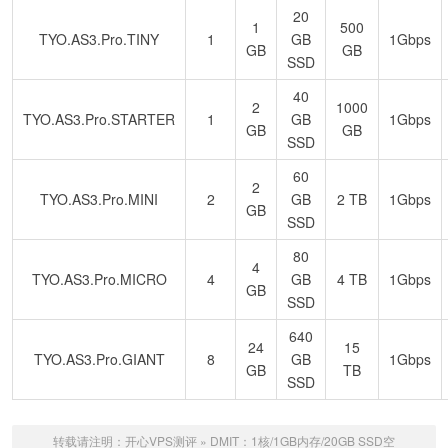
20
1
500
TYO.AS3.Pro.TINY
1
GB
1Gbps
GB
GB
SSD
40
2
1000
TYO.AS3.Pro.STARTER
1
GB
1Gbps
GB
GB
SSD
60
2
TYO.AS3.Pro.MINI
2
GB
2 TB
1Gbps
GB
SSD
80
4
TYO.AS3.Pro.MICRO
4
GB
4 TB
1Gbps
GB
SSD
640
24
15
TYO.AS3.Pro.GIANT
8
GB
1Gbps
GB
TB
SSD
转载请注明：
开心VPS测评
»
DMIT：1核/1GB内存/20GB SSD空