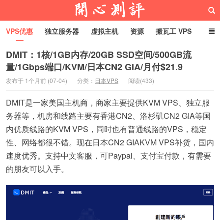
VPS优惠
独立服务器
虚拟主机
资源
搬瓦工 VPS
折腾VPS
真实测评
Hostloc趣闻
域名
DMIT：1核/1GB内存/20GB SSD空间/500GB流
量/1Gbps端口/KVM/日本CN2 GIA/月付$21.9
RackNerd促销套餐
开心VPS测评
发布于 1个月前 (07-04)
分类：
日本VPS
阅读(433)
DMIT是一家美国主机商，商家主要提供KVM VPS、独立服
务器等，机房和线路主要有香港CN2、洛杉矶CN2 GIA等国
内优质线路的KVM VPS，同时也有普通线路的VPS，稳定
性、网络都很不错。现在日本CN2 GIAKVM VPS补货，国内
速度优秀。支持中文客服，可Paypal、支付宝付款，有需要
的朋友可以入手。