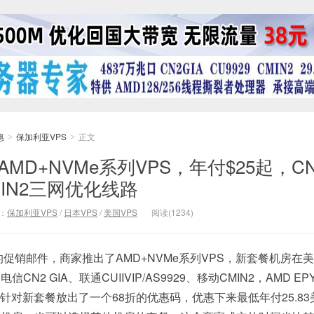
惠
保加利亚VPS
正文
>
>
上AMD+NVMe系列VPS，年付$25起，C
/CMIN2三网优化线路
：
保加利亚VPS
/
日本VPS
/
美国VPS
阅读(1234)
发来的促销邮件，商家推出了AMD+NVMe系列VPS，新套餐机房在
2 GIA、联通CUIIVIP/AS9929、移动CMIN2，AMD EP
盘，现针对新套餐放出了一个68折的优惠码，优惠下来最低年付25.8