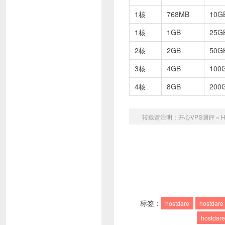
1核
768MB
10G
1核
1GB
25G
2核
2GB
50G
3核
4GB
100
4核
8GB
200
转载请注明：
开心VPS测评
»
H
标签：
hostdare
hostdare
hostd