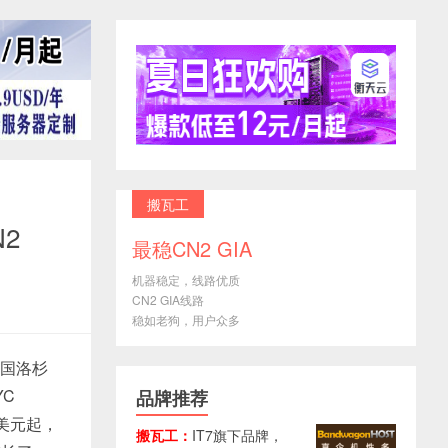
搬瓦工
N2
最稳CN2 GIA
机器稳定，线路优质
CN2 GIA线路
稳如老狗，用户众多
美国洛杉
YC
品牌推荐
3美元起，
搬瓦工：
IT7旗下品牌，