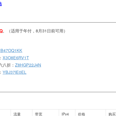
站
Q
。（适用于年付，8月31日前可用）
B47OQ1KK
：
X3O8E6RV1T
六八折：
Z8HGP22J4N
：
YBJ37IE0EL
流量
带宽
IPv4
价格
购买