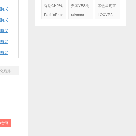
务器
GIA
香港CN2线
美国VPS测
黑色星期五
购买
路
评
PacificRack
raksmart
LOCVPS
购买
购买
购买
购买
网优化线路
re官网