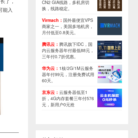
较长了，
CN2 GIA线路，多机房切
换，线路稳定。
可能入
Virmach：
国外最便宜VPS
商家之一，美国多地机房，
月付低至0.8美元。
腾讯云：
腾讯旗下IDC，国
内云服务器年付最低88元，
三年付0.7折优惠。
华为云：
1核/2G/1M云服务
器年付99元，注册免费试用
60天。
京东云：
云服务器低至1
折，4G内存套餐三年付576
元，新用户0元抢