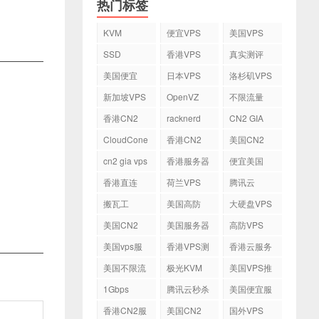
热门标签
KVM
便宜VPS
美国VPS
SSD
香港VPS
真实测评
美国便宜
日本VPS
洛杉矶VPS
VPS
新加坡VPS
OpenVZ
不限流量
VPS
香港CN2
racknerd
CN2 GIA
VPS
CloudCone
香港CN2
美国CN2
cn2 gia vps
香港服务器
便宜美国
vps
香港直连
荷兰VPS
腾讯云
VPS
搬瓦工
美国高防
大硬盘VPS
VPS
美国CN2
美国服务器
高防VPS
VPS
美国vps服
香港VPS测
香港云服务
务器
评
器
美国不限流
极光KVM
美国VPS推
量VPS
荐
1Gbps
腾讯云秒杀
美国便宜服
务器
香港CN2服
美国CN2
国外VPS