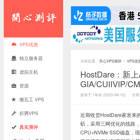
VPS优惠
独立服务器
当前位置：
开心VPS测评
VPS优
>
HostDare：新
虚拟主机
GIA/CUIIVIP
资源
发布于 1年前 (2025-08-12)
分类
搬瓦工 VPS
折腾VPS
近期收货HostDare家
矶，采用三网优化的线路，电信CN
真实测评
CPU+NVMe SSD磁