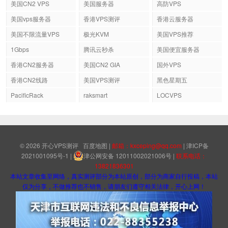
美国CN2 VPS
美国服务器
高防VPS
美国vps服务器
香港VPS测评
香港云服务器
美国不限流量VPS
极光KVM
美国VPS推荐
1Gbps
腾讯云秒杀
美国便宜服务器
香港CN2服务器
美国CN2 GIA
国外VPS
香港CN2线路
美国VPS测评
黑色星期五
PacificRack
raksmart
LOCVPS
© 2026
开心VPS测评
百度地图
|
邮箱：kxceping@qq.com
|
津ICP备
2021001095号-1
|
津公网安备 12011002021006号
|
联系电话：
13821836301
本站文章收集至网络，真实测评部分为本站原创，部分为商家自行投稿，本站
仅为分享，不做推荐也不销售，请朋友们遵守相关法律，开心上网！