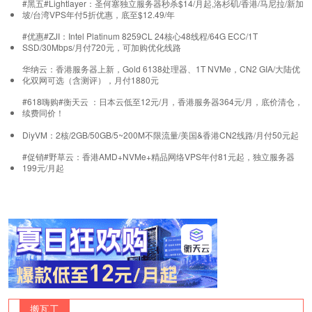
#黑五#Lightlayer：圣何塞独立服务器秒杀$14/月起,洛杉矶/香港/马尼拉/新加
坡/台湾VPS年付5折优惠，底至$12.49/年
#优惠#ZJI：Intel Platinum 8259CL 24核心48线程/64G ECC/1T
SSD/30Mbps/月付720元，可加购优化线路
华纳云：香港服务器上新，Gold 6138处理器、1T NVMe，CN2 GIA/大陆优
化双网可选（含测评），月付1880元
#618嗨购#衡天云 ：日本云低至12元/月，香港服务器364元/月，底价清仓，
续费同价！
DiyVM：2核/2GB/50GB/5~200M不限流量/美国&香港CN2线路/月付50元起
#促销#野草云：香港AMD+NVMe+精品网络VPS年付81元起，独立服务器
199元/月起
搬瓦工