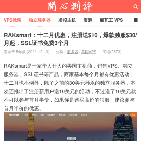
VPS优惠
独立服务器
虚拟主机
资源
搬瓦工 VPS
折腾VPS
真实测评
Hostloc趣闻
域名
RAKsmart：十二月优惠，注册送$10，爆款独服$30/
月起，SSL证书免费3个月
RackNerd促销套餐
开心VPS测评
发布于 5年前 (2021-12-13)
分类：
服务器
/
美国VPS
阅读(2673)
RAKsmart是一家华人开人的美国主机商，销售VPS、独立
服务器、SSL证书等产品，商家基本每个月都有优惠活动，
十二月也不例外，除了之前的30美元秒杀的独立服务器，本
次还推出了注册新用户送10美元的活动，不过送了10美元就
不可以参与首月半价，如果你是购买高价的独服，建议参与
首月半价的优惠。