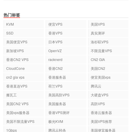
热门标签
KVM
便宜VPS
美国VPS
SSD
香港VPS
真实测评
美国便宜VPS
日本VPS
洛杉矶VPS
新加坡VPS
OpenVZ
不限流量VPS
香港CN2 VPS
racknerd
CN2 GIA
CloudCone
香港CN2
美国CN2
cn2 gia vps
香港服务器
便宜美国vps
香港直连VPS
荷兰VPS
腾讯云
搬瓦工
美国高防VPS
大硬盘VPS
美国CN2 VPS
美国服务器
高防VPS
美国vps服务器
香港VPS测评
香港云服务器
美国不限流量VPS
极光KVM
美国VPS推荐
1Gbps
腾讯云秒杀
美国便宜服务器