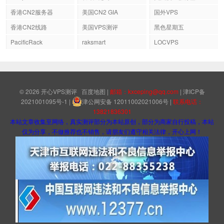
香港CN2服务器
美国CN2 GIA
国外VPS
香港CN2线路
美国VPS测评
黑色星期五
PacificRack
raksmart
LOCVPS
© 2026
开心VPS测评
百度地图
|
邮箱：kxceping@qq.com
|
津ICP备
2021001095号-1
|
津公网安备 12011002021006号
|
联系电话：
13821836301
本站文章收集至网络，真实测评部分为本站原创，部分为商家自行投稿，本站
仅为分享，不做推荐也不销售，请朋友们遵守相关法律，开心上网！