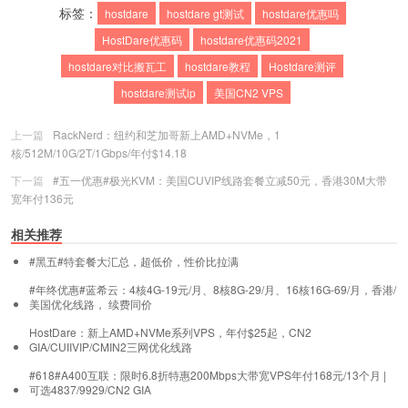
标签：
hostdare
hostdare gt测试
hostdare优惠吗
HostDare优惠码
hostdare优惠码2021
hostdare对比搬瓦工
hostdare教程
Hostdare测评
hostdare测试ip
美国CN2 VPS
上一篇
RackNerd：纽约和芝加哥新上AMD+NVMe，1
核/512M/10G/2T/1Gbps/年付$14.18
下一篇
#五一优惠#极光KVM：美国CUVIP线路套餐立减50元，香港30M大带
宽年付136元
相关推荐
#黑五#特套餐大汇总，超低价，性价比拉满
#年终优惠#蓝希云：4核4G-19元/月、8核8G-29/月、16核16G-69/月，香港/
美国优化线路， 续费同价
HostDare：新上AMD+NVMe系列VPS，年付$25起，CN2
GIA/CUIIVIP/CMIN2三网优化线路
#618#A400互联：限时6.8折特惠200Mbps大带宽VPS年付168元/13个月 |
可选4837/9929/CN2 GIA