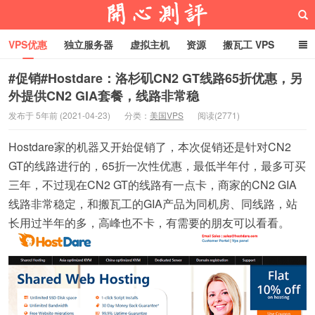
VPS优惠
独立服务器
虚拟主机
资源
搬瓦工 VPS
折腾VPS
真实测评
Hostloc趣闻
域名
#促销#Hostdare：洛杉矶CN2 GT线路65折优惠，另
外提供CN2 GIA套餐，线路非常稳
RackNerd促销套餐
开心VPS测评
发布于 5年前 (2021-04-23)
分类：
美国VPS
阅读(2771)
Hostdare家的机器又开始促销了，本次促销还是针对CN2
GT的线路进行的，65折一次性优惠，最低半年付，最多可买
三年，不过现在CN2 GT的线路有一点卡，商家的CN2 GIA
线路非常稳定，和搬瓦工的GIA产品为同机房、同线路，站
长用过半年的多，高峰也不卡，有需要的朋友可以看看。