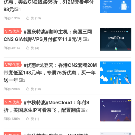
优惠，美西CN2线路65折，512M套餐年付
98元
1
阅读(5720)
赞 (
13
)
#国庆特惠#咖啡主机：美国三网
VPS优惠
CN2 GIA线路VPS月付低至11.9元/月
2
阅读(4514)
赞 (
4
)
#优惠#戈登云：香港CN2套餐20M
VPS优惠
带宽低至148元/年，专属75折优惠，买一年
送一年
2
阅读(5890)
赞 (
10
)
#中秋特惠#MoeCloud：年付8
VPS优惠
折，美国原生IP可看奈飞，配置翻倍
2
阅读(4399)
赞 (
1
)