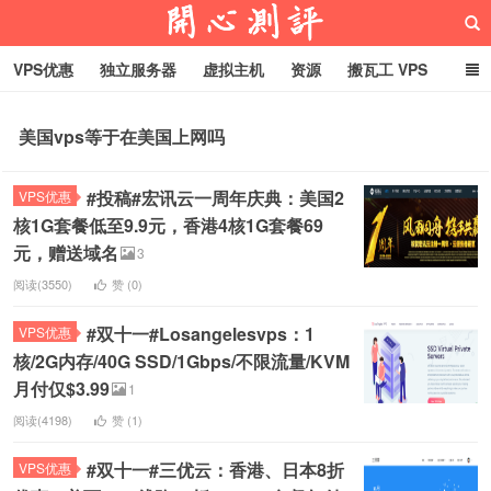
VPS优惠
独立服务器
虚拟主机
资源
搬瓦工 VPS
折腾VPS
真实测评
Hostloc趣闻
域名
美国vps等于在美国上网吗
RackNerd促销套餐
开心VPS测评
#投稿#宏讯云一周年庆典：美国2
VPS优惠
核1G套餐低至9.9元，香港4核1G套餐69
元，赠送域名
3
阅读(3550)
赞 (
0
)
#双十一#Losangelesvps：1
VPS优惠
核/2G内存/40G SSD/1Gbps/不限流量/KVM
月付仅$3.99
1
阅读(4198)
赞 (
1
)
#双十一#三优云：香港、日本8折
VPS优惠