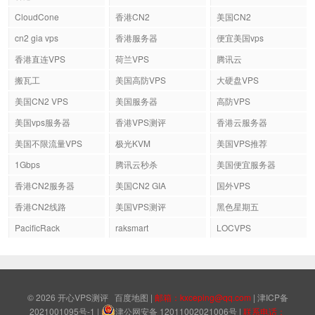
CloudCone
香港CN2
美国CN2
cn2 gia vps
香港服务器
便宜美国vps
香港直连VPS
荷兰VPS
腾讯云
搬瓦工
美国高防VPS
大硬盘VPS
美国CN2 VPS
美国服务器
高防VPS
美国vps服务器
香港VPS测评
香港云服务器
美国不限流量VPS
极光KVM
美国VPS推荐
1Gbps
腾讯云秒杀
美国便宜服务器
香港CN2服务器
美国CN2 GIA
国外VPS
香港CN2线路
美国VPS测评
黑色星期五
PacificRack
raksmart
LOCVPS
© 2026
开心VPS测评
百度地图
|
邮箱：kxceping@qq.com
|
津ICP备
2021001095号-1
|
津公网安备 12011002021006号
|
联系电话：