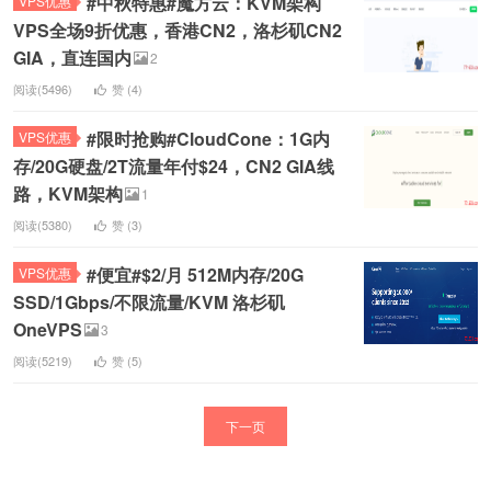
#中秋特惠#魔方云：KVM架构
VPS优惠
VPS全场9折优惠，香港CN2，洛杉矶CN2
GIA，直连国内
2
阅读(5496)
赞 (
4
)
#限时抢购#CloudCone：1G内
VPS优惠
存/20G硬盘/2T流量年付$24，CN2 GIA线
路，KVM架构
1
阅读(5380)
赞 (
3
)
#便宜#$2/月 512M内存/20G
VPS优惠
SSD/1Gbps/不限流量/KVM 洛杉矶
OneVPS
3
阅读(5219)
赞 (
5
)
下一页