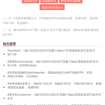
美国原生IP
美国服务器
解锁美区流媒体
速度快的美国vps
上一篇
#中秋特惠#魔方云：KVM架构VPS全场9折优惠，香港CN2，洛杉矶
CN2 GIA，直连国内
下一篇
解决qbittorrent下载一直提示”正在下载元数据“，附tracker服务器列表
2019年
相关推荐
RackNerd：1核/1G/20G SSD/6T流量/1Gbps/1IP/美国多机房可选/年付
$21.99
#便宜#colocrossing：1核/1G/30G SSD/40T流量/1Gbps/美国多机房/年付
$10.99，支持Windows
#世界杯促销#Dotdotnetworks：美国洛杉矶CU4837线路VPS，采用
AMD+NVMe，月付85折
#年终优惠#蓝希云：4核4G-19元/月、8核8G-29/月、16核16G-69/月，香港/
美国优化线路， 续费同价
#黑五#cloudserver：2核/3G/30G SSD/2T流量/1Gbps/美国多机房可选/年付
$19