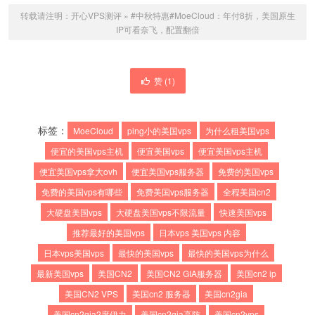
转载请注明：
开心VPS测评
»
#中秋特惠#MoeCloud：年付8折，美国原生
IP可看奈飞，配置翻倍
赞 (
1
)
标签：
MoeCloud
ping小的美国vps
为什么租美国vps
便宜的美国vps主机
便宜美国vps
便宜美国vps主机
便宜美国vps拿大ovh
便宜美国vps服务器
免费的美国vps
免费的美国vps有哪些
免费美国vps服务器
全程美国cn2
大硬盘美国vps
大硬盘美国vps不限流量
快速美国vps
推荐最好的美国vps
日本vps 美国vps 内容
日本vps美国vps
最快的美国vps
最快的美国vps为什么
最新美国vps
美国CN2
美国CN2 GIA服务器
美国cn2 ip
美国CN2 VPS
美国cn2 服务器
美国cn2gia
美国cn2gia2度伊力
美国cn2gia高防
美国cn2vps