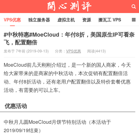
VPS优惠
独立服务器
虚拟主机
资源
搬瓦工 VPS
折腾VPS
真实测评
Hostloc趣闻
域名
#中秋特惠#MoeCloud：年付8折，美国原生IP可看奈
飞，配置翻倍
RackNerd促销套餐
开心VPS测评
发布于 7年前 (2019-09-13)
分类：
VPS优惠
阅读(4413)
MoeCloud前几天刚刚介绍过，是一个新的国人商家，今天
给大家带来的是商家的中秋活动，本次促销有配置翻倍活
动、年付8折活动，还有老用户配置翻倍以及特价套餐优惠
活动，有需要的可以上车。
优惠活动
中秋月儿圆MoeCloud月饼节特别活动（本活动于
2019/09/19结束）