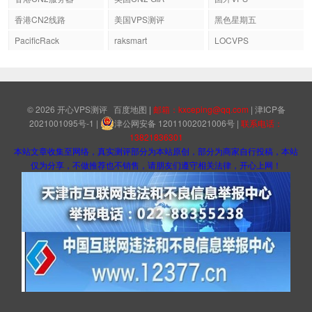
香港CN2线路
美国VPS测评
黑色星期五
PacificRack
raksmart
LOCVPS
© 2026
开心VPS测评
百度地图
|
邮箱：kxceping@qq.com
|
津ICP备
2021001095号-1
|
津公网安备 12011002021006号
|
联系电话：
13821836301
本站文章收集至网络，真实测评部分为本站原创，部分为商家自行投稿，本站
仅为分享，不做推荐也不销售，请朋友们遵守相关法律，开心上网！