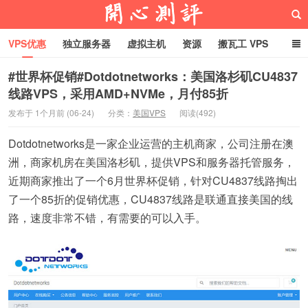
VPS优惠
独立服务器
虚拟主机
资源
搬瓦工 VPS
折腾VPS
真实测评
Hostloc趣闻
域名
#世界杯促销#Dotdotnetworks：美国洛杉矶CU4837
线路VPS，采用AMD+NVMe，月付85折
RackNerd促销套餐
开心VPS测评
发布于 1个月前 (06-24)
分类：
美国VPS
阅读(492)
Dotdotnetworks是一家企业运营的主机商家，公司注册在澳
洲，商家机房在美国洛杉矶，提供VPS和服务器托管服务，
近期商家推出了一个6月世界杯促销，针对CU4837线路掏出
了一个85折的促销优惠，CU4837线路是联通直接美国的线
路，速度非常不错，有需要的可以入手。