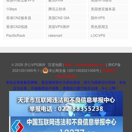
1Gbps
腾讯云秒杀
美国便宜服务器
香港CN2服务器
美国CN2 GIA
国外VPS
香港CN2线路
美国VPS测评
黑色星期五
PacificRack
raksmart
LOCVPS
© 2026
开心VPS测评
百度地图
|
邮箱：kxceping@qq.com
|
津ICP备
2021001095号-1
|
津公网安备 12011002021006号
|
联系电话：
13821836301
本站文章收集至网络，真实测评部分为本站原创，部分为商家自行投稿，本站
仅为分享，不做推荐也不销售，请朋友们遵守相关法律，开心上网！