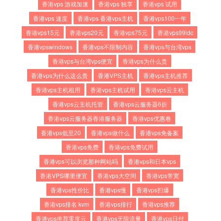
香港vps 游戏加速
香港vps 独享
香港vps 试用
香港vps 速度
香港vps 香港vps主机
香港vps100一年
香港vps15元
香港vps20元
香港vps75元
香港vps99idc
香港vpswindows
香港vps不限制内容
香港vps与台湾vps
香港vps与台湾vps便宜
香港vps为什么贵
香港vps为什么这么贵
香港VPS主机
香港vps主机推荐
香港vps主机租用
香港vps主机试用
香港vps云主机
香港vps云主机托管
香港vps云服务器6折
香港vps云服务器香港服务器
香港vps优惠卷
香港vps低至20
香港vps做什么
香港vps免备案
香港vps免费
香港vps免费试用
香港vps可以浏览那种网站吗
香港vps和日本vps
香港VPS哪里便宜
香港vps大空间
香港vps带宽
香港vps性价比
香港vps慢
香港vps扫爆
香港vps排名 kvm
香港vps排行
香港vps推荐
香港vps推荐零度云
香港vps无限流量
香港vps日付