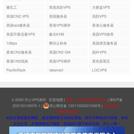
搬瓦工
美国高防VPS
大硬盘VPS
美国CN2 VPS
美国服务器
高防VPS
美国vps服务器
香港VPS测评
香港云服务器
美国不限流量VPS
极光KVM
美国VPS推荐
1Gbps
腾讯云秒杀
美国便宜服务器
香港CN2服务器
美国CN2 GIA
国外VPS
香港CN2线路
美国VPS测评
黑色星期五
PacificRack
raksmart
LOCVPS
© 2026
开心VPS测评
百度地图
|
邮箱：kxceping@qq.com
|
津ICP备
2021001095号-1
|
津公网安备 12011002021006号
|
联系电话：
13821836301
本站文章收集至网络，真实测评部分为本站原创，部分为商家自行投稿，本站
仅为分享，不做推荐也不销售，请朋友们遵守相关法律，开心上网！