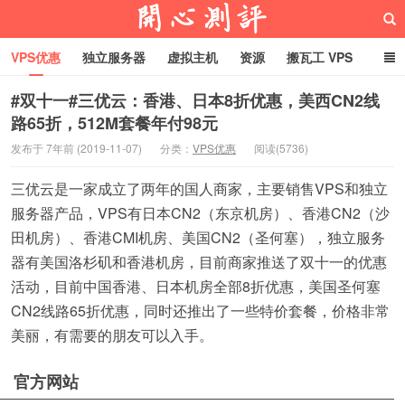
VPS优惠
独立服务器
虚拟主机
资源
搬瓦工 VPS
折腾VPS
真实测评
Hostloc趣闻
域名
#双十一#三优云：香港、日本8折优惠，美西CN2线
路65折，512M套餐年付98元
RackNerd促销套餐
开心VPS测评
发布于 7年前 (2019-11-07)
分类：
VPS优惠
阅读(5736)
三优云是一家成立了两年的国人商家，主要销售VPS和独立
服务器产品，VPS有日本CN2（东京机房）、香港CN2（沙
田机房）、香港CMI机房、美国CN2（圣何塞），独立服务
器有美国洛杉矶和香港机房，目前商家推送了双十一的优惠
活动，目前中国香港、日本机房全部8折优惠，美国圣何塞
CN2线路65折优惠，同时还推出了一些特价套餐，价格非常
美丽，有需要的朋友可以入手。
官方网站