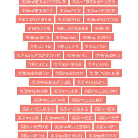
美国cn2服务器1G带宽独享
美国cn2服务器是什么系统
美国cn2服务器租用
美国cn2机房
美国cn2机房托管
美国CN2独立服务器
美国CN2线路
美国cn2线路打游戏
美国CN2高防
美国cn2高防服务器
美国VPS
美国vps 2H1G
美国vps hdd
美国vps 不限内容
美国vps 多ip
美国vps 推荐
美国vps 试用
美国vps1g带宽速度怎么样
美国vps1美元
美国vps20多ip
美国vpscn2
美国vps不限流量
美国vps主机
美国vps主机哪个好
美国vps主机推荐
美国VPS主机租用
美国vps主机租用交流版
美国vps主机论坛
美国vps主机评测
美国vps云主机
美国vps云主机2003
美国vps云主机年费
美国vps云主机推荐
美国vps云主机论坛
美国vps云服务器
美国vps互联
美国vps交流
美国vps代购
美国vps便宜
美国vps免费
美国vps免费试用
美国vps可以放菠菜吗
美国vps哪个
美国vps哪个好
美国vps哪个比较好
美国vps安装系统