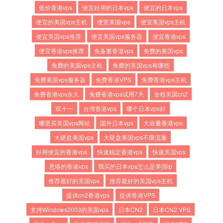
低价香港vps
便宜好用的日本vps
便宜的日本vps
便宜的美国vps主机
便宜美国vps
便宜美国vps主机
便宜美国vps推荐
便宜美国vps服务器
便宜香港vps
便宜香港vps推荐
免备案香港vps
免费的美国vps
免费的美国vps主机
免费的美国vps有哪些
免费美国vps服务器
免费香港VPS
免费香港vps主机
免费香港vps永久
免费香港vps试用7天
全程美国cn2
双十一
台湾香港vps
哪个日本vps好
哪里买美国vps网站
国外日本vps
大容量香港vps
大硬盘美国vps
大硬盘美国vps不限流量
好用便宜的香港vps
快速稳定香港vps
快速美国vps
息络的香港vps
我买的日本vps怎么是美国ip
推荐最好的美国vps
推荐最好的美国vps主机
提供cn2香港vps
提供香港VPS
支持Windows2003的美国vps
日本CN2
日本CN2 VPS