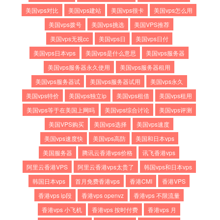
美国vps对比
美国vps建站
美国vps很卡
美国vps怎么用
美国vps拨号
美国vps挑选
美国VPS推荐
美国vps无视cc
美国vps日
美国vps日付
美国vps日本vps
美国vps是什么意思
美国vps服务器
美国vps服务器永久使用
美国vps服务器租用
美国vps服务器试
美国vps服务器试用
美国vps永久
美国vps特价
美国vps独立ip
美国vps租借
美国vps租用
美国vps等于在美国上网吗
美国vps综合讨论
美国vps评测
美国VPS购买
美国vps选择
美国vps速度
美国vps速度快
美国vps高防
美国和日本vps
美国服务器
腾讯云香港vps价格
讯飞香港vps
阿里云香港VPS
阿里云香港vps太贵了
韩国vps和日本vps
韩国日本vps
首月免费香港vps
香港CMI
香港VPS
香港vps ip段
香港vps openvz
香港vps 不限流量
香港vps 小飞机
香港vps 按时付费
香港vps 月