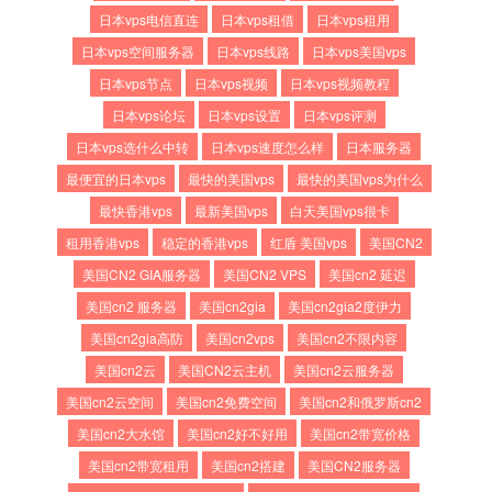
日本vps电信直连
日本vps租借
日本vps租用
日本vps空间服务器
日本vps线路
日本vps美国vps
日本vps节点
日本vps视频
日本vps视频教程
日本vps论坛
日本vps设置
日本vps评测
日本vps选什么中转
日本vps速度怎么样
日本服务器
最便宜的日本vps
最快的美国vps
最快的美国vps为什么
最快香港vps
最新美国vps
白天美国vps很卡
租用香港vps
稳定的香港vps
红盾 美国vps
美国CN2
美国CN2 GIA服务器
美国CN2 VPS
美国cn2 延迟
美国cn2 服务器
美国cn2gia
美国cn2gia2度伊力
美国cn2gia高防
美国cn2vps
美国cn2不限内容
美国cn2云
美国CN2云主机
美国cn2云服务器
美国cn2云空间
美国cn2免费空间
美国cn2和俄罗斯cn2
美国cn2大水馆
美国cn2好不好用
美国cn2带宽价格
美国cn2带宽租用
美国cn2搭建
美国CN2服务器