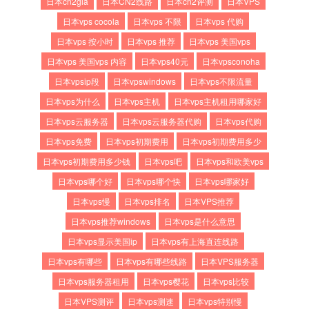
日本cn2gia
日本CN2线路
日本cn2评测
日本VPS
日本vps cocola
日本vps 不限
日本vps 代购
日本vps 按小时
日本vps 推荐
日本vps 美国vps
日本vps 美国vps 内容
日本vps40元
日本vpsconoha
日本vpsip段
日本vpswindows
日本vps不限流量
日本vps为什么
日本vps主机
日本vps主机租用哪家好
日本vps云服务器
日本vps云服务器代购
日本vps代购
日本vps免费
日本vps初期费用
日本vps初期费用多少
日本vps初期费用多少钱
日本vps吧
日本vps和欧美vps
日本vps哪个好
日本vps哪个快
日本vps哪家好
日本vps慢
日本vps排名
日本VPS推荐
日本vps推荐windows
日本vps是什么意思
日本vps显示美国ip
日本vps有上海直连线路
日本vps有哪些
日本vps有哪些线路
日本VPS服务器
日本vps服务器租用
日本vps樱花
日本vps比较
日本VPS测评
日本vps测速
日本vps特别慢