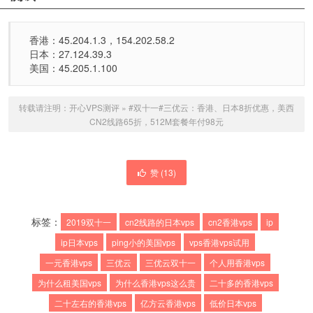
香港：45.204.1.3，154.202.58.2
日本：27.124.39.3
美国：45.205.1.100
转载请注明：
开心VPS测评
»
#双十一#三优云：香港、日本8折优惠，美西
CN2线路65折，512M套餐年付98元
赞 (
13
)
标签：
2019双十一
cn2线路的日本vps
cn2香港vps
ip
ip日本vps
ping小的美国vps
vps香港vps试用
一元香港vps
三优云
三优云双十一
个人用香港vps
为什么租美国vps
为什么香港vps这么贵
二十多的香港vps
二十左右的香港vps
亿方云香港vps
低价日本vps