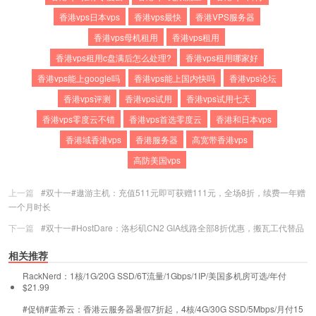
香港vps日本vps
香港vps最快
香港VPS服务器
香港vps母机租用
香港vps租用
香港vps租用c盘满后怎么处理?
香港vps租用哪家好
香港vps能上google吗
香港vps能上国内快吗
香港vps论坛
香港vps评测
香港vps试用
香港vps试用七天
香港vps零度云不错
香港vps首选零度云
香港和日本vps
香港域香港vps
香港服务器
高宽带香港vps
高防美国vps
上一篇
#双十一#遨游主机：充值511元即可获赠111元，全场8折，续费一年赠
一个月时长
下一篇
#双十一#HostDare：洛杉矶CN2 GIA线路全部8折优惠，搬瓦工代替品
相关推荐
RackNerd：1核/1G/20G SSD/6T流量/1Gbps/1IP/美国多机房可选/年付
$21.99
#促销#蓝希云：香港云服务器暑假7折起，4核/4G/30G SSD/5Mbps/月付15