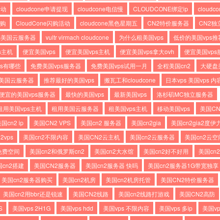
活动
cloudcone申请提现
cloudcone电信慢
CLOUDCONE绑定ip
cloudc
闪购
CloudCone闪购活动
cloudcone黑色星期五
CN2特价服务器
CN2独
ps美国云服务器
vultr virmach cloudcone
为什么租美国vps
低价的美国vps推
s主机
便宜美国vps
便宜美国vps主机
便宜美国vps拿大ovh
便宜美国vps
s有哪些
免费美国vps服务器
免费美国vps试用一月
全程美国cn2
大硬盘美
美国云服务器
推荐最好的美国vps
搬瓦工和cloudcone
日本vps 美国vps 内
便宜的美国vps服务器
最快的美国vps
最新美国vps
洛杉矶MC独立服务器
租用美国vps主机
租用美国云服务器
租美国vps主机
移动美国vps
美国CN
国cn2 ip
美国CN2 VPS
美国cn2 服务器
美国cn2gia
美国cn2gia2度伊
2vps
美国cn2不限内容
美国CN2云主机
美国cn2云服务器
美国cn2云空
免费空间
美国cn2和俄罗斯cn2
美国cn2大水馆
美国cn2好不好用
美国cn
国cn2搭建
美国CN2服务器
美国cn2服务器 快吗
美国cn2服务器1G带宽独享
美国cn2服务器购买
美国cn2机房
美国cn2机房托管
美国CN2特价服务器
美国cn2用bbr还是锐速
美国CN2线路
美国cn2线路打游戏
美国CN2高防
S
美国vps 2H1G
美国vps hdd
美国vps 不限内容
美国vps 多ip
美国vp