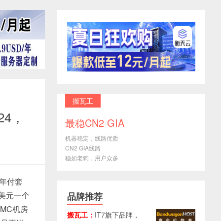
搬瓦工
24，
最稳CN2 GIA
机器稳定，线路优质
CN2 GIA线路
稳如老狗，用户众多
的年付套
美元一个
品牌推荐
MC机房
搬瓦工：
IT7旗下品牌，