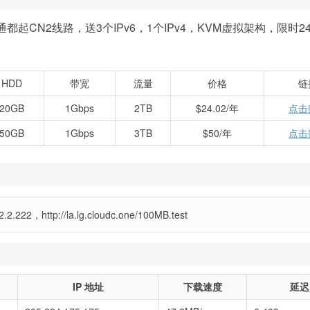
起CN2线路，送3个IPv6，1个IPv4，KVM虚拟架构，限时2
HDD
带宽
流量
价格
链
20GB
1Gbps
2TB
$24.02/年
点击
50GB
1Gbps
3TB
$50/年
点击
22，http://la.lg.cloudc.one/100MB.test
IP 地址
下载速度
延迟