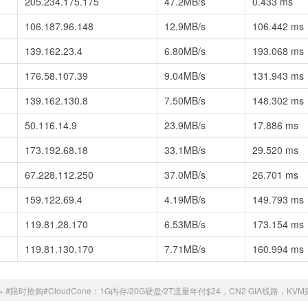
205.234.175.175
47.2MB/s
0.433 ms
106.187.96.148
12.9MB/s
106.442 ms
139.162.23.4
6.80MB/s
193.068 ms
176.58.107.39
9.04MB/s
131.943 ms
139.162.130.8
7.50MB/s
148.302 ms
50.116.14.9
23.9MB/s
17.886 ms
173.192.68.18
33.1MB/s
29.520 ms
67.228.112.250
37.0MB/s
26.701 ms
159.122.69.4
4.19MB/s
149.793 ms
119.81.28.170
6.53MB/s
173.154 ms
119.81.130.170
7.71MB/s
160.994 ms
»
#限时抢购#CloudCone：1G内存/20G硬盘/2T流量年付$24，CN2 GIA线路，KV