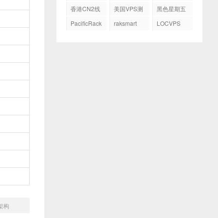
务器
GIA
香港CN2线
美国VPS测
黑色星期五
路
评
PacificRack
raksmart
LOCVPS
M架构