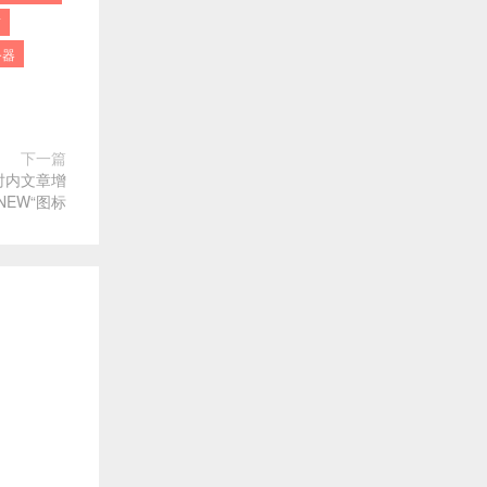
商
务器
下一篇
时内文章增
NEW“图标