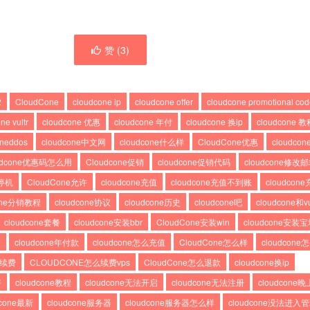
赞 (
3
)
2
CloudCone
cloudcone ip
cloudcone offer
cloudcone promotional co
ne vultr
cloudcone 优惠
cloudcone 年付
cloudcone 换ip
cloudcone 教
oneddos
cloudcone中文网
cloudcone什么样
CloudCone优惠
cloudco
oudcone优惠码怎么用
Cloudcone促销
cloudcone促销代码
cloudcone修改
e停机
CloudCone允许
cloudcone充值
cloudcone充值不到账
cloudco
cone分销教程
cloudcone协议
cloudcone历史
cloudcone吧
cloudcone和vu
cloudcone套餐
cloudcone安装bbr
CloudCone安装win
cloudcone安装
了
cloudcone年付款
cloudcone怎么充值
CloudCone怎么样
cloudcon
么续费
CLOUDCONE怎么续费vps
CloudCone怎么退款
cloudcone换ip
好
cloudcone教程
cloudcone无法开启
cloudcone无法注册
cloudcone晚
dcone最新
cloudcone服务器
cloudcone服务器怎么样
cloudcone没法进入