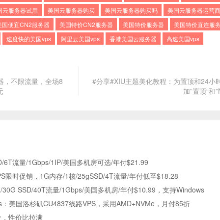
国云服务器试用
美国云服务器购买
美国云服务器购买吗
美国云服务器运营
美国便宜CN2服务器
美国特价CN2服务器
美国特价服务器
美国特价直连服
速度快的美国vps
阿里云美国vps
香港美国云服务器
高速美国vps
服务器，不限流量，全场8
#分享#XIU主题美化教程：为置顶和24小
元
加”置顶“和”
SD/6T流量/1Gbps/1IP/美国多机房可选/年付$21.99
PS限时促销，1G内存/1核/25gSSD/4T流量/年付低至$18.28
1G/30G SSD/40T流量/1Gbps/美国多机房/年付$10.99，支持Windows
orks：美国洛杉矶CU4837线路VPS，采用AMD+NVMe，月付85折
价，性价比拉满