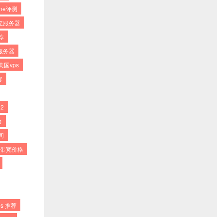
one评测
立服务器
荐
服务器
国vps
容
2
力
间
2带宽价格
s 推荐