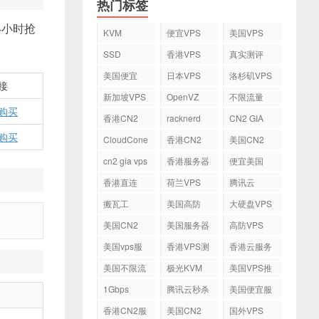
热门标签
4小时抢
KVM
便宜VPS
美国VPS
SSD
香港VPS
真实测评
美国便宜
日本VPS
洛杉矶VPS
接
VPS
新加坡VPS
OpenVZ
不限流量
购买
VPS
香港CN2
racknerd
CN2 GIA
VPS
购买
CloudCone
香港CN2
美国CN2
cn2 gia vps
香港服务器
便宜美国
vps
香港直连
荷兰VPS
腾讯云
VPS
搬瓦工
美国高防
大硬盘VPS
VPS
美国CN2
美国服务器
高防VPS
VPS
美国vps服
香港VPS测
香港云服务
务器
评
器
美国不限流
极光KVM
美国VPS推
量VPS
荐
1Gbps
腾讯云秒杀
美国便宜服
务器
香港CN2服
美国CN2
国外VPS