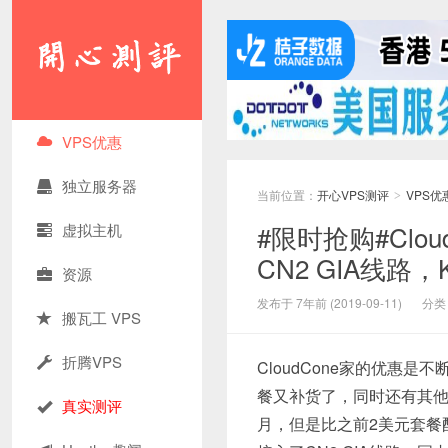
VPS优惠
独立服务器
当前位置：
开心VPS测评
VPS优
>
#限时抢购#Clou
虚拟主机
CN2 GIA线路
资源
发布于 7年前 (2019-09-11)
分类
搬瓦工 VPS
折腾VPS
CloudCone家的优惠
餐又补货了，同时还有其他
真实测评
月，但是比之前2美元套餐