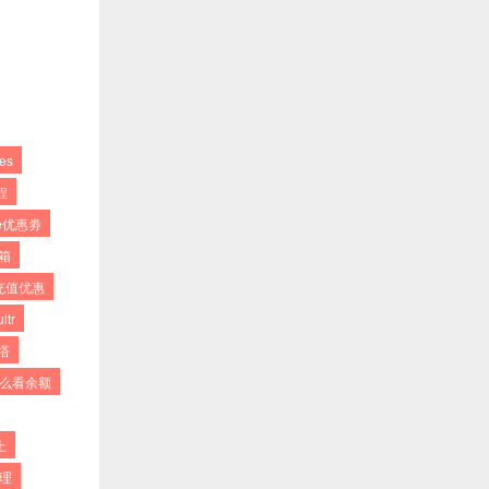
des
程
ne优惠劵
邮箱
ne充值优惠
ltr
宝塔
e怎么看余额
上
管理