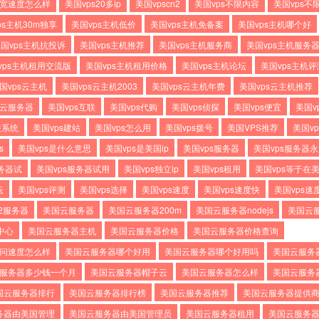
带宽速度怎么样
美国vps20多ip
美国vpscn2
美国vps不限内容
美国vps不
ps主机30m独享
美国vps主机低价
美国vps主机免备案
美国vps主机哪个好
国vps主机抗投诉
美国vps主机推荐
美国vps主机服务商
美国vps主机服务
vps主机租用交流版
美国vps主机租用价格
美国vps主机论坛
美国vps主机评
国vps云主机
美国vps云主机2003
美国vps云主机年费
美国vps云主机推荐
s云服务器
美国vps互联
美国vps代购
美国vps侦探
美国vps便宜
美国v
装系统
美国vps建站
美国vps怎么用
美国vps拨号
美国VPS推荐
美国vp
s
美国vps是什么意思
美国vps是美国ip
美国vps服务器
美国vps服务器
服务器试
美国vps服务器试用
美国vps独立ip
美国vps租用
美国vps等于在
坛
美国vps评测
美国vps选择
美国vps速度
美国vps速度快
美国vps速
2服务器
美国云服务器
美国云服务器200m
美国云服务器nodejs
美国云服
中心
美国云服务器主机
美国云服务器价格
美国云服务器价格查询
访问速度怎么样
美国云服务器哪个好用
美国云服务器哪个好用吗
美国云服务
服务器多少钱一个月
美国云服务器帽子云
美国云服务器怎么样
美国云服务
国云服务器排行
美国云服务器排行榜
美国云服务器推荐
美国云服务器提供
务器由美国管理
美国云服务器由美国管理员
美国云服务器租用
美国云服务