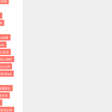
限流量
器
测
ps免费
s日
永久使用
美国上网吗
度怎么样
务器vps
器哪家好
器托管
商
器租用价格