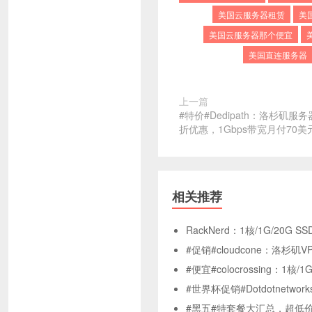
美国云服务器租赁
美
美国云服务器那个便宜
美国直连服务器
上一篇
#特价#Dedipath：洛杉矶
折优惠，1Gbps带宽月付70美
相关推荐
RackNerd：1核/1G/20G S
#促销#cloudcone：洛杉矶V
#便宜#colocrossing：1核/
#世界杯促销#Dotdotnetw
#黑五#特套餐大汇总，超低