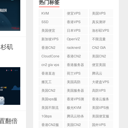
热门标签
KVM
便宜VPS
美国VPS
SSD
香港VPS
真实测评
美国便宜
日本VPS
洛杉矶VPS
VPS
新加坡VPS
OpenVZ
不限流量
 洛杉矶
VPS
香港CN2
racknerd
CN2 GIA
VPS
CloudCone
香港CN2
美国CN2
cn2 gia vps
香港服务器
便宜美国
vps
香港直连
荷兰VPS
腾讯云
VPS
搬瓦工
美国高防
大硬盘VPS
VPS
美国CN2
美国服务器
高防VPS
VPS
美国vps服
香港VPS测
香港云服务
务器
评
器
美国不限流
极光KVM
美国VPS推
量VPS
荐
1Gbps
腾讯云秒杀
美国便宜服
配置翻倍
务器
香港CN2服
美国CN2
国外VPS