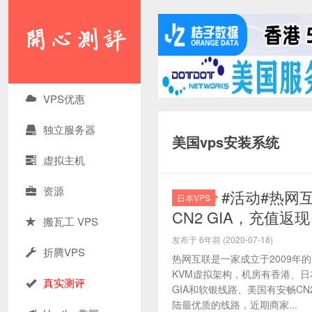
VPS优惠
独立服务器
美国vps安装系统
虚拟主机
资源
#活动#热网互
日本VPS
CN2 GIA，充值返现
搬瓦工 VPS
发布于 6年前 (2020-07-18)
折腾VPS
热网互联是一家成立于2009年
KVM虚拟架构，机房有香港、日本
真实测评
GIA和软银线路、美国有安畅CN2 
陆最优质的线路，近期商家...