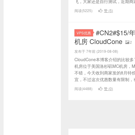
飞，大家还是自行测试，近期商家
阅读(5225)
赞 (
5
)
#CN2#$15
VPS优惠
机房 CloudCone
2
发布于 7年前 (2019-08-08)
CloudCone本博客介绍的比
机房位于美国洛杉矶MC机房，M
不错，今天收到商家发的8月特
宜，不过这次优惠数量有限制，有
阅读(4488)
赞 (
0
)