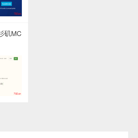
洛杉矶MC