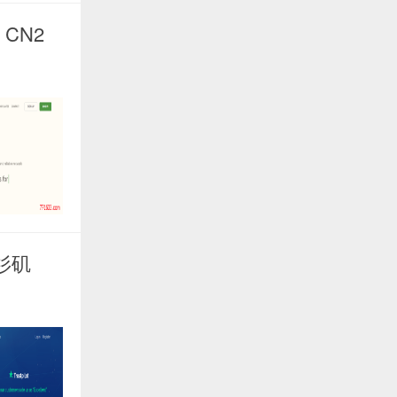
，CN2
洛杉矶