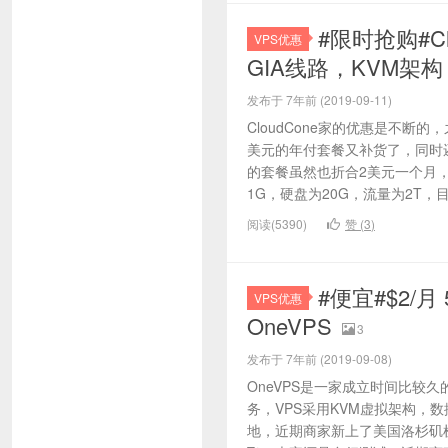
#限时抢购#Cl
VPS优惠
GIA线路，KVM架构
发布于 7年前 (2019-09-11)
CloudCone家的优惠是不断
美元的年付套餐又补货了，同时
的套餐虽然也折合2美元一个月
1G，硬盘为20G，流量为2T，目前
阅读(5390)
赞 (
3
)
#便宜#$2/月
VPS优惠
OneVPS
3
发布于 7年前 (2019-09-08)
OneVPS是一家成立时间比较
务，VPS采用KVM虚拟架构，
地，近期商家新上了美国洛杉矶