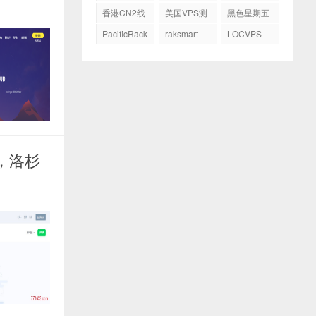
务器
GIA
香港CN2线
美国VPS测
黑色星期五
路
评
PacificRack
raksmart
LOCVPS
，洛杉