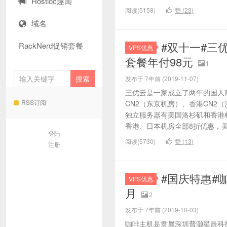
Hostloc趣闻
阅读(5158)
赞 (
23
)
域名
#双十一#三
RackNerd促销套餐
VPS优惠
套餐年付98元
1
发布于 7年前 (2019-11-07)
三优云是一家成立了两年的国人商
RSS订阅
CN2（东京机房）、香港CN2
独立服务器有美国洛杉矶和香港
香港、日本机房全部8折优惠，美国
登陆
阅读(5730)
赞 (
13
)
注册
#国庆特惠#咖
VPS优惠
月
2
发布于 7年前 (2019-10-03)
咖啡主机是隶属深圳普灏星辰科