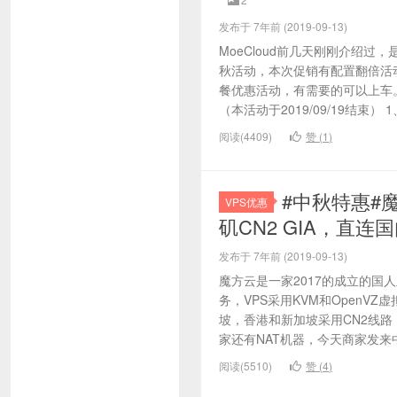
发布于 7年前 (2019-09-13)
MoeCloud前几天刚刚介绍
秋活动，本次促销有配置翻倍活
餐优惠活动，有需要的可以上车。 
（本活动于2019/09/19结束） 1、
阅读(4409)
赞 (
1
)
#中秋特惠#
VPS优惠
矶CN2 GIA，直连
发布于 7年前 (2019-09-13)
魔方云是一家2017的成立的国
务，VPS采用KVM和OpenV
坡，香港和新加坡采用CN2线路
家还有NAT机器，今天商家发来中
阅读(5510)
赞 (
4
)