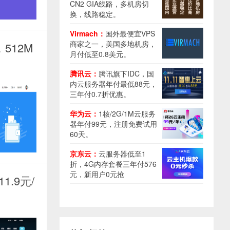
CN2 GIA线路，多机房切
换，线路稳定。
Virmach：
国外最便宜VPS
商家之一，美国多地机房，
512M
月付低至0.8美元。
腾讯云：
腾讯旗下IDC，国
内云服务器年付最低88元，
三年付0.7折优惠。
华为云：
1核/2G/1M云服务
器年付99元，注册免费试用
60天。
京东云：
云服务器低至1
折，4G内存套餐三年付576
元，新用户0元抢
.9元/