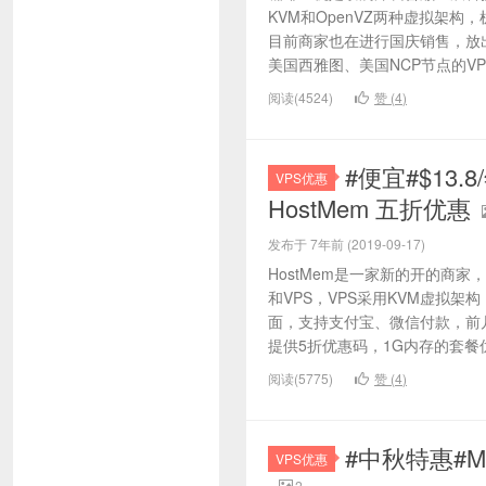
KVM和OpenVZ两种虚拟架构
目前商家也在进行国庆销售，放出
美国西雅图、美国NCP节点的VPS，
阅读(4524)
赞 (
4
)
#便宜#$13.8
VPS优惠
HostMem 五折优惠
发布于 7年前 (2019-09-17)
HostMem是一家新的开的商
和VPS，VPS采用KVM虚拟
面，支持支付宝、微信付款，前
提供5折优惠码，1G内存的套餐优惠
阅读(5775)
赞 (
4
)
#中秋特惠#M
VPS优惠
2