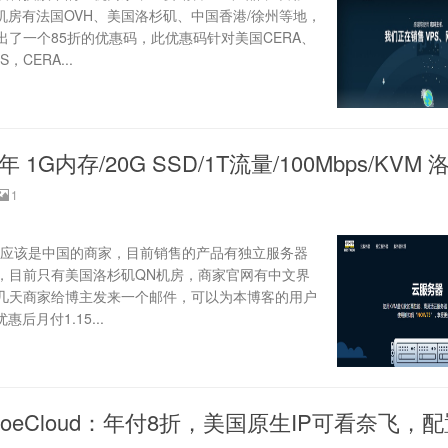
，机房有法国OVH、美国洛杉矶、中国香港/徐州等地，
了一个85折的优惠码，此优惠码针对美国CERA、
CERA...
/年 1G内存/20G SSD/1T流量/100Mbps/KVM
1
家，应该是中国的商家，目前销售的产品有独立服务器
架构，目前只有美国洛杉矶QN机房，商家官网有中文界
几天商家给博主发来一个邮件，可以为本博客的用户
后月付1.15...
oeCloud：年付8折，美国原生IP可看奈飞，