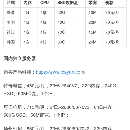
区域
内存
CPU
SSD数据盘
带宽
价格
香港
4G
4核
50G
10M
70元/月
美国
4G
4核
40G
20M
70元/月
镇江
4G
4核
70G
15M
70元/月
韩国
4G
4核
30G
20M
70元/月
国内独立服务器
购买产品链接：
https://www.lcayun.com/
特价电信，450元/月，2*E5-2640V2、32G内存、240G
SSD、50M带宽、1个IP；
枣庄机房，715元/月，2*E5-2680/60/70v2、64G内存、
500G SSD、50M带宽、1个IP；
扬州机房，850元/月，2*E5-2680/60/70v2、32G内存、