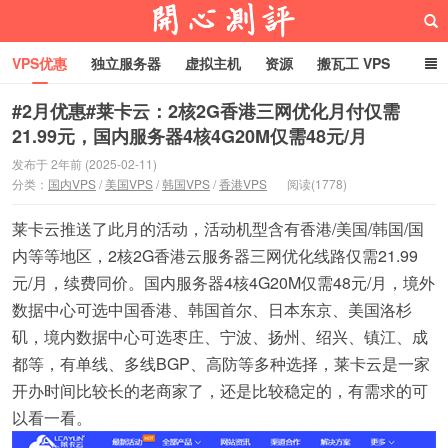
VPS优惠
独立服务器
虚拟主机
资源
搬瓦工 VPS
折腾VPS
真实测评
Hostloc趣闻
域名
#2月优惠#莱卡云：2核2G香港三网优化月付仅需
21.99元，国内服务器4核4G20M仅需48元/月
RackNerd促销套餐
开心VPS测评
发布于 2年前 (2025-02-11)
分类：
国内VPS
/
美国VPS
/
韩国VPS
/
香港VPS
阅读(1778)
莱卡云推送了此月的活动，活动机型含有香港/美国/韩国/国
内等等地区，2核2G香港云服务器三网优化线路仅需21.99
元/月，续费同价。国内服务器4核4G20M仅需48元/月，境外
数据中心可选中国香港、韩国首尔、日本东京、美国洛杉
矶，境内数据中心可选枣庄、宁波、扬州、绍兴、镇江、成
都等，有单线、多线BGP、高防等多种选择，莱卡云是一家
开办时间比较长的老商家了，还是比较稳定的，有需求的可
以看一看。