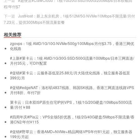
上一篇
#超便宜#ClawCloud：1核/1G/20G SSD/500G/200Mbps/日本软银回
程/年付$7
下一篇
JustHost：新上东京机房，1核/512M/5G NVMe/10Mbps不限流量/月付
7.23元，提供300Mbps不限流量套餐
相关推荐
zgovps：1核 AMD/1G/10G NVMe/500g/100Mbps/月付$3.75，香港三网优
化线路
#上新#莱卡云：1核 AMD/1G/30G SSD/500G流量/100Mbps/日本三网直连/
月付35元，可DIY配置
#促销#莱卡云：云服务器低至25.88元/月大陆优化线路，独立服务器低至
399元/月
#促销#edgeNAT：洛杉矶4837线路、韩国SK线路、香港三网直连线路VPS
月付8折、年付7折
莱卡云：日本双ISP原生住宅IP的VPS，1核/1G/20G硬盘/10Mbps/500G流
量/月付￥88
#四周年庆#Pia云：VPS全场5折优惠，1核/2G/40G硬盘/5Mbps不限流量/香
港CN2/年付¥115
#促销#野草云：香港AMD+NVMe+精品网络VPS年付81元起，独立服务器
199元/月起