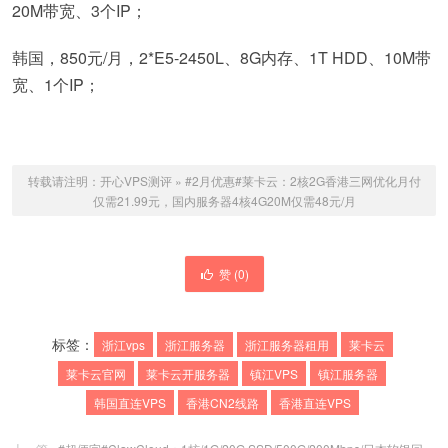
20M带宽、3个IP；
韩国，850元/月，2*E5-2450L、8G内存、1T HDD、10M带
宽、1个IP；
转载请注明：
开心VPS测评
»
#2月优惠#莱卡云：2核2G香港三网优化月付
仅需21.99元，国内服务器4核4G20M仅需48元/月
赞 (
0
)
标签：
浙江vps
浙江服务器
浙江服务器租用
莱卡云
莱卡云官网
莱卡云开服务器
镇江VPS
镇江服务器
韩国直连VPS
香港CN2线路
香港直连VPS