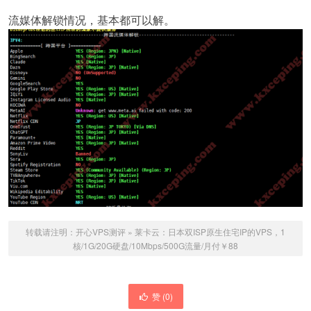
流媒体解锁情况，基本都可以解。
转载请注明：
开心VPS测评
»
莱卡云：日本双ISP原生住宅IP的VPS，1
核/1G/20G硬盘/10Mbps/500G流量/月付￥88
赞 (
0
)