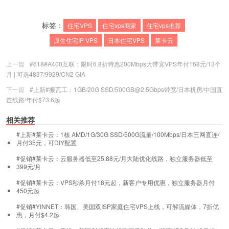
标签：
住宅VPS
住宅vps商家
住宅vps推荐
原生住宅IP VPS
日本住宅VPS
莱卡云
上一篇
#618#A400互联：限时6.8折特惠200Mbps大带宽VPS年付168元/13个
月 | 可选4837/9929/CN2 GIA
下一篇
#上新#搬瓦工：1GB/20G SSD/500GB@2.5Gbps带宽/日本机房/中国直
连线路/年付$73.6起
相关推荐
#上新#莱卡云：1核 AMD/1G/30G SSD/500G流量/100Mbps/日本三网直连/
月付35元，可DIY配置
#促销#莱卡云：云服务器低至25.88元/月大陆优化线路，独立服务器低至
399元/月
#促销#莱卡云：VPS秒杀月付18元起，新客户专用优惠，独立服务器月付
450元起
#促销#YINNET：韩国、美国双ISP家庭住宅VPS上线，可解流媒体，7折优
惠，月付$4.2起