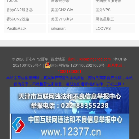
1Gbps
腾讯云秒杀
美国便宜服务器
香港CN2服务器
美国CN2 GIA
国外VPS
香港CN2线路
美国VPS测评
黑色星期五
PacificRack
raksmart
LOCVPS
© 2026
开心VPS测评
百度地图
|
邮箱：kxceping@qq.com
|
津ICP备
2021001095号-1
|
津公网安备 12011002021006号
|
联系电话：
13821836301
本站文章收集至网络，真实测评部分为本站原创，部分为商家自行投稿，本站
仅为分享，不做推荐也不销售，请朋友们遵守相关法律，开心上网！