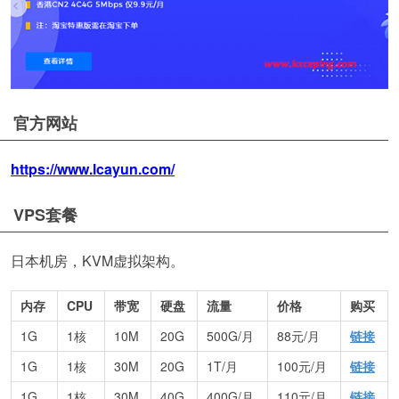
官方网站
https://www.lcayun.com/
VPS套餐
日本机房，KVM虚拟架构。
内存
CPU
带宽
硬盘
流量
价格
购买
1G
1核
10M
20G
500G/月
88元/月
链接
1G
1核
30M
20G
1T/月
100元/月
链接
1G
1核
30M
40G
400G/月
110元/月
链接