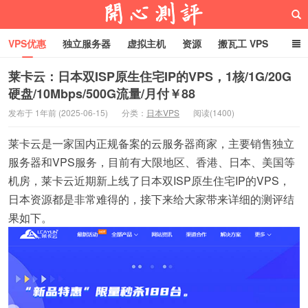
VPS优惠
独立服务器
虚拟主机
资源
搬瓦工 VPS
折腾VPS
真实测评
Hostloc趣闻
域名
莱卡云：日本双ISP原生住宅IP的VPS，1核/1G/20G
硬盘/10Mbps/500G流量/月付￥88
RackNerd促销套餐
开心VPS测评
发布于 1年前 (2025-06-15)
分类：
日本VPS
阅读(1400)
莱卡云是一家国内正规备案的云服务器商家，主要销售独立
服务器和VPS服务，目前有大限地区、香港、日本、美国等
机房，莱卡云近期新上线了日本双ISP原生住宅IP的VPS，
日本资源都是非常难得的，接下来给大家带来详细的测评结
果如下。