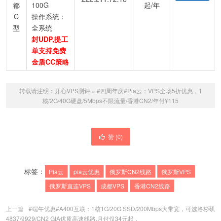
都
100G
起/年
C
操作系统：
型
全系统
封UDP,提工
单支持免费
金盾CC策略
转载请注明：
开心VPS测评
»
#四周年庆#Pia云：VPS全场5折优惠，1
核/2G/40G硬盘/5Mbps不限流量/香港CN2/年付¥115
赞 (
0
)
标签：
Pia云
pia云优惠
俄罗斯CN2线路
俄罗斯VPS
俄罗斯直连VPS
成都VPS
香港CN2线路
上一篇
#端午优惠#A400互联：1核1G/20G SSD/200Mbps大带宽，可选洛杉矶
4837/9929/CN2 GIA优质高速线路,月付仅34元起，