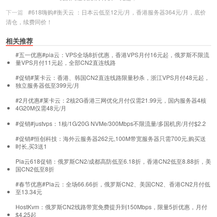
下一篇
#618嗨购#衡天云 ：日本云低至12元/月，香港服务器364元/月，底价
清仓，续费同价！
相关推荐
#五一优惠#pia云：VPS全场8折优惠，香港VPS月付16元起，俄罗斯不限流
量VPS月付11元起，全部CN2直连线路
#促销#莱卡云：香港、韩国CN2直连线路限量秒杀，浙江VPS月付48元起，
独立服务器低至399元/月
#2月优惠#莱卡云：2核2G香港三网优化月付仅需21.99元，国内服务器4核
4G20M仅需48元/月
#促销#justvps：1核/1G/20G NVMe/300Mbps不限流量/多国机房/月付$2.2
#促销#恒创科技：海外云服务器262元,100M带宽服务器只需700元,购买送
时长,买3送1
Pia云618促销：俄罗斯CN2/成都高防低至6.18折，香港CN2低至8.88折，美
国CN2低至8折
#春节优惠#Pia云：全场66.66折，俄罗斯CN2、美国CN2、香港CN2月付低
至13.34元
HostKvm：俄罗斯CN2线路带宽免费提升到150Mbps，限量5折优惠，月付
$4.25起