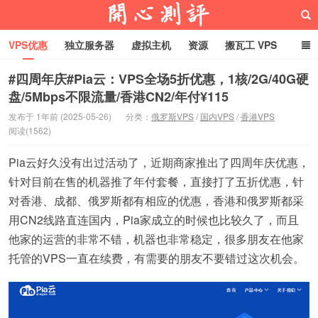
VPS优惠
独立服务器
虚拟主机
资源
搬瓦工 VPS
折腾VPS
真实测评
Hostloc趣闻
域名
#四周年庆#Pia云：VPS全场5折优惠，1核/2G/40G硬
盘/5Mbps不限流量/香港CN2/年付¥115
RackNerd促销套餐
开心VPS测评
发布于 1年前 (2025-05-26)
分类：
俄罗斯VPS
/
国内VPS
/
香港VPS
阅读(1562)
Pia云好久没有出过活动了，近期商家推出了四周年庆优惠，
针对目前在售的机器推了年付套餐，直接打了五折优惠，针
对香港、成都、俄罗斯都有相应的优惠，香港和俄罗斯都采
用CN2线路直连国内，Pia家成立的时候也比较久了，而且
他家的运营的非常不错，机器也非常稳定，很多朋友在他家
托管的VPS一直在续费，有需要的朋友不要错过这次机会。