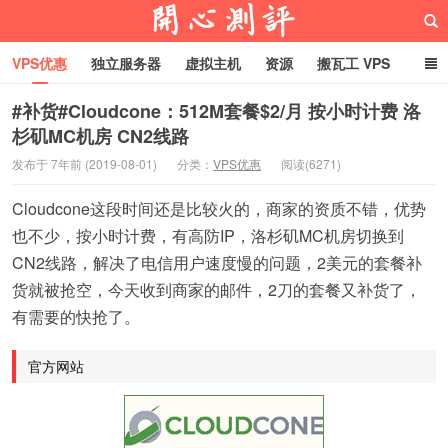
VPS优惠
独立服务器
虚拟主机
资源
搬瓦工 VPS
折腾VPS
真实测评
Hostloc趣闻
域名
#补货#Cloudcone：512M套餐$2/月 按小时计费 洛
杉矶MC机房 CN2线路
RackNerd促销套餐
开心VPS测评
发布于 7年前 (2019-08-01)
分类：
VPS优惠
阅读(6271)
Cloudcone这段时间还是比较火的，商家的资质不错，优势
也不少，按小时计费，有高防IP，洛杉矶MC机房切换到
CN2线路，解决了电信用户速度慢的问题，2美元的套餐补
货就被抢空，今天收到商家的邮件，2刀的套餐又补货了，
有需要的快抢了。
官方网站