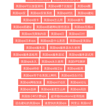
美国vps可以放菠菜吗
美国vps哪个比较好
美国vps圈
美国vps安
美国vps安装系统
美国vps对比
美国vps建站
美国vps很卡
美国vps怎么用
美国vps拨号
美国vps搭建ip
美国vps搭建网站那些违法
美国vps无视cc
美国vps无限制内容
美国vps日
美国vps日付
美国vps日本vps
美国vps是什么意思
美国vps是美国ip
美国vps服务器
美国vps服务器永久使用
美国vps服务器租用
美国vps服务器试
美国vps服务器试用
美国vps永久
美国vps永久使用
美国VPS测评
美国vps特价
美国vps独立ip
美国vps租用
美国vps等于在美国上网吗
美国vps综合讨论
美国vps网络加速
美国vps讨论区
美国vps论坛
美国vps选择
美国vps速度怎么样
美国vps高防
美国按小时计费vps
超详细cloudcone使用指南
适合建站的美国vps
速度快的美国vps
阿里云 美国cn2