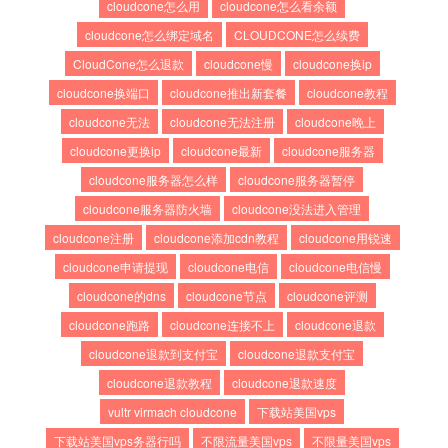
cloudcone怎么用
cloudcone怎么看余额
cloudcone怎么绑定域名
CLOUDCONE怎么续费
CloudCone怎么退款
cloudcone慢
cloudcone换ip
cloudcone换端口
cloudcone推出新套餐
cloudcone教程
cloudcone无法
cloudcone无法注册
cloudcone晚上
cloudcone更换ip
cloudcone最新
cloudcone服务器
cloudcone服务器怎么样
cloudcone服务器暂停
cloudcone服务器防火墙
cloudcone没法进入管理
cloudcone注册
cloudcone添加cdn教程
cloudcone用锐速
cloudcone申请提现
cloudcone电信
cloudcone电信慢
cloudcone的dns
cloudcone节点
cloudcone评测
cloudcone跑路
cloudcone连接不上
cloudcone退款
cloudcone退款到支付宝
cloudcone退款支付宝
cloudcone退款教程
cloudcone退款速度
vultr virmach cloudcone
下载站美国vps
下载站美国vps务器行吗
不限流量美国vps
不限量美国vps