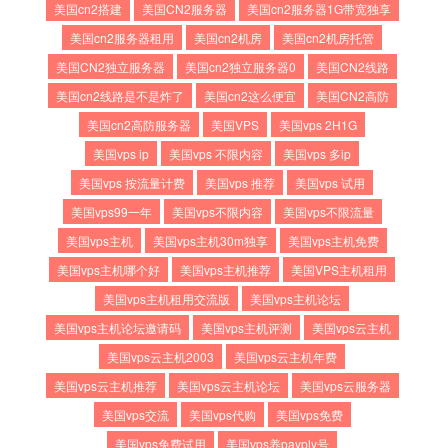
美国cn2搭建
美国CN2服务器
美国cn2服务器1G带宽独享
美国cn2服务器租用
美国cn2机房
美国cn2机房托管
美国CN2独立服务器
美国cn2独立服务器0
美国CN2线路
美国cn2线路是不是炸了
美国cn2这么便宜
美国CN2高防
美国cn2高防服务器
美国VPS
美国vps 2H1G
美国vps ip
美国vps 不限内容
美国vps 多ip
美国vps 按流量计费
美国vps 推荐
美国vps 试用
美国vps99一年
美国vps不限内容
美国vps不限流量
美国vps主机
美国vps主机30m独享
美国vps主机免费
美国vps主机哪个好
美国vps主机推荐
美国VPS主机租用
美国vps主机租用交流版
美国vps主机论坛
美国vps主机论坛邀请码
美国vps主机评测
美国vps云主机
美国vps云主机2003
美国vps云主机年费
美国vps云主机推荐
美国vps云主机论坛
美国vps云服务器
美国vps交流
美国vps代购
美国vps免费
美国vps免费试用
美国vps养payply号