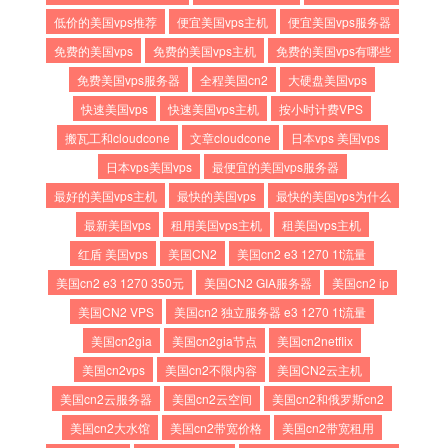
低价的美国vps推荐
便宜美国vps主机
便宜美国vps服务器
免费的美国vps
免费的美国vps主机
免费的美国vps有哪些
免费美国vps服务器
全程美国cn2
大硬盘美国vps
快速美国vps
快速美国vps主机
按小时计费VPS
搬瓦工和cloudcone
文章cloudcone
日本vps 美国vps
日本vps美国vps
最便宜的美国vps服务器
最好的美国vps主机
最快的美国vps
最快的美国vps为什么
最新美国vps
租用美国vps主机
租美国vps主机
红盾 美国vps
美国CN2
美国cn2 e3 1270 1t流量
美国cn2 e3 1270 350元
美国CN2 GIA服务器
美国cn2 ip
美国CN2 VPS
美国cn2 独立服务器 e3 1270 1t流量
美国cn2gia
美国cn2gia节点
美国cn2netflix
美国cn2vps
美国cn2不限内容
美国CN2云主机
美国cn2云服务器
美国cn2云空间
美国cn2和俄罗斯cn2
美国cn2大水馆
美国cn2带宽价格
美国cn2带宽租用