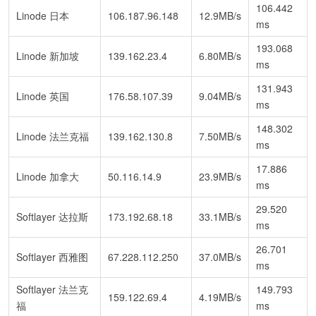
106.442
Linode 日本
106.187.96.148
12.9MB/s
ms
193.068
Linode 新加坡
139.162.23.4
6.80MB/s
ms
131.943
Linode 英国
176.58.107.39
9.04MB/s
ms
148.302
Linode 法兰克福
139.162.130.8
7.50MB/s
ms
17.886
Linode 加拿大
50.116.14.9
23.9MB/s
ms
29.520
Softlayer 达拉斯
173.192.68.18
33.1MB/s
ms
26.701
Softlayer 西雅图
67.228.112.250
37.0MB/s
ms
Softlayer 法兰克
149.793
159.122.69.4
4.19MB/s
福
ms