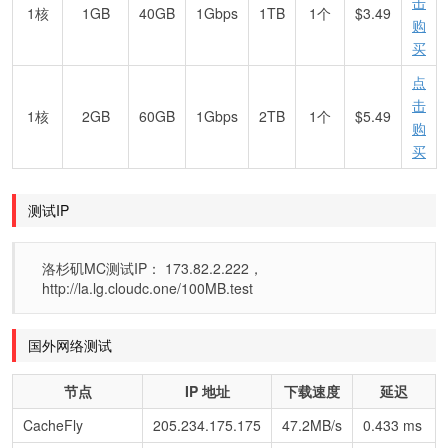
击
1核
1GB
40GB
1Gbps
1TB
1个
$3.49
购
买
点
击
1核
2GB
60GB
1Gbps
2TB
1个
$5.49
购
买
测试IP
洛杉矶MC测试IP： 173.82.2.222，
http://la.lg.cloudc.one/100MB.test
国外网络测试
节点
IP 地址
下载速度
延迟
CacheFly
205.234.175.175
47.2MB/s
0.433 ms