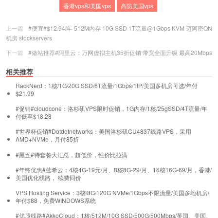
香港vps和美国vps
高防美国vps
上一篇
#便宜#$12.94/年 512M内存 10G SSD 1T流量@1Gbps KVM 迈阿密QN
机房 stockservers
下一篇
#做站推荐#阿里云：万网虚拟主机35折促销 带宽全面升级 最高20Mbps
相关推荐
RackNerd：1核/1G/20G SSD/6T流量/1Gbps/1IP/美国多机房可选/年付
$21.99
#促销#cloudcone：洛杉矶VPS限时促销，1G内存/1核/25gSSD/4T流量/年
付低至$18.28
#世界杯促销#Dotdotnetworks：美国洛杉矶CU4837线路VPS，采用
AMD+NVMe，月付85折
#黑五#特套餐大汇总，超低价，性价比拉满
#年终优惠#蓝希云：4核4G-19元/月、8核8G-29/月、16核16G-69/月，香港/
美国优化线路， 续费同价
VPS Hosting Service：3核/8G/120G NVMe/1Gbps不限流量/美国多地机房/
年付$88，免费WINDOWS系统
#优质线路#AkkoCloud：1核/512M/10G SSD/500G/500Mbps/英国、美国、