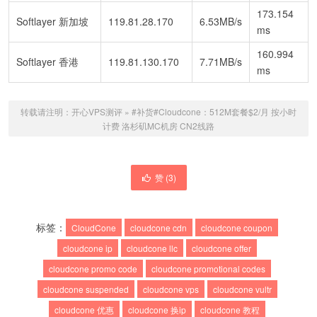
173.154
Softlayer 新加坡
119.81.28.170
6.53MB/s
ms
160.994
Softlayer 香港
119.81.130.170
7.71MB/s
ms
转载请注明：
开心VPS测评
»
#补货#Cloudcone：512M套餐$2/月 按小时
计费 洛杉矶MC机房 CN2线路
赞 (
3
)
标签：
CloudCone
cloudcone cdn
cloudcone coupon
cloudcone ip
cloudcone llc
cloudcone offer
cloudcone promo code
cloudcone promotional codes
cloudcone suspended
cloudcone vps
cloudcone vultr
cloudcone 优惠
cloudcone 换ip
cloudcone 教程