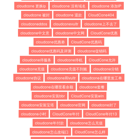
cloudcone 更换ip
cloudcone 没有域名
cloudcone 添加IP
cloudcone 被封
cloudcone 退款
CloudCone404
cloudconeddos
cloudconevultr
cloudcone上不去了
cloudcone中文意
cloudcone中文网
CloudCone优惠
cloudcone优惠劵
CloudCone优惠码
cloudcone优惠码及评测
cloudcone促销码
cloudcone停服务
cloudcone停机
CloudCone允许
cloudcone充值
cloudcone充值不到账
cloudcone分销
cloudcone协议
cloudcone和vultr
cloudcone在哪里发工单
cloudcone在哪里看余额
cloudcone套餐
cloudcone安装bbr
CloudCone安装win
cloudcone安装宝塔
cloudcone官网
cloudcone封了
cloudcone小时
CloudCone年付
CloudCone年付13
cloudcone年付款
cloudcone怎么充值
cloudcone怎么改端口
CloudCone怎么样