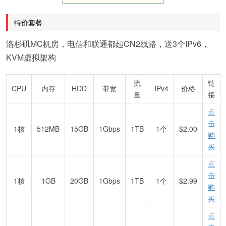
特价套餐
洛杉矶MC机房，电信和联通都起CN2线路，送3个IPv6，
KVM虚拟架构
流
链
CPU
内存
HDD
带宽
IPv4
价格
量
接
点
击
1核
512MB
15GB
1Gbps
1TB
1个
$2.00
购
买
点
击
1核
1GB
20GB
1Gbps
1TB
1个
$2.99
购
买
点