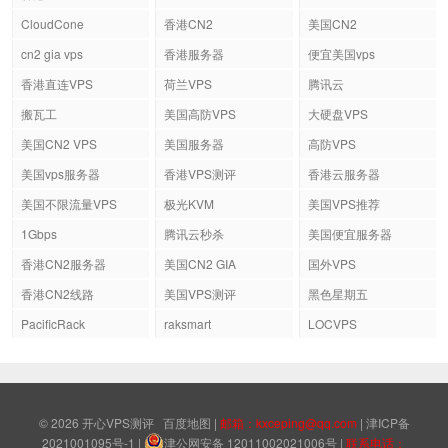
CloudCone
香港CN2
美国CN2
cn2 gia vps
香港服务器
便宜美国vps
香港直连VPS
荷兰VPS
腾讯云
搬瓦工
美国高防VPS
大硬盘VPS
美国CN2 VPS
美国服务器
高防VPS
美国vps服务器
香港VPS测评
香港云服务器
美国不限流量VPS
极光KVM
美国VPS推荐
1Gbps
腾讯云秒杀
美国便宜服务器
香港CN2服务器
美国CN2 GIA
国外VPS
香港CN2线路
美国VPS测评
黑色星期五
PacificRack
raksmart
LOCVPS
© 2026
开心VPS测评
百度地图
|
邮箱：kxceping@qq.com
|
津ICP备
2021001095号-1
|
津公网安备 12011002021006号
|
联系电话：