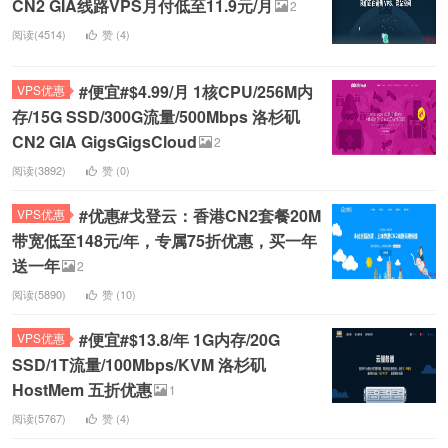
CN2 GIA线路VPS月付低至11.9元/月
2
阅读(4514)
赞 (
4
)
#便宜#$4.99/月 1核CPU/256M内
VPS优惠
存/15G SSD/300G流量/500Mbps 洛杉矶
CN2 GIA GigsGigsCloud
2
阅读(3892)
赞 (
0
)
#优惠#戈登云：香港CN2套餐20M
VPS优惠
带宽低至148元/年，专属75折优惠，买一年
送一年
2
阅读(5890)
赞 (
10
)
#便宜#$13.8/年 1G内存/20G
VPS优惠
SSD/1T流量/100Mbps/KVM 洛杉矶
HostMem 五折优惠
1
阅读(5767)
赞 (
4
)