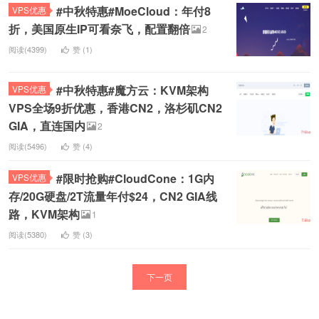
#中秋特惠#MoeCloud：年付8
VPS优惠
折，美国原生IP可看奈飞，配置翻倍
2
阅读(4399)
赞 (
1
)
#中秋特惠#魔方云：KVM架构
VPS优惠
VPS全场9折优惠，香港CN2，洛杉矶CN2
GIA，直连国内
2
阅读(5496)
赞 (
4
)
#限时抢购#CloudCone：1G内
VPS优惠
存/20G硬盘/2T流量年付$24，CN2 GIA线
路，KVM架构
1
阅读(5380)
赞 (
3
)
下一页