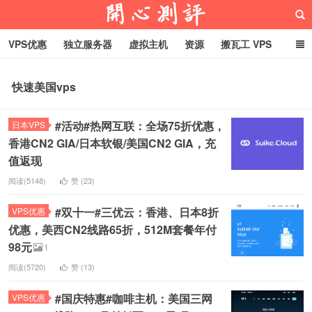
VPS优惠
独立服务器
虚拟主机
资源
搬瓦工 VPS
折腾VPS
真实测评
Hostloc趣闻
域名
快速美国vps
RackNerd促销套餐
开心VPS测评
#活动#热网互联：全场75折优惠，
日本VPS
香港CN2 GIA/日本软银/美国CN2 GIA，充
值返现
阅读(5148)
赞 (
23
)
#双十一#三优云：香港、日本8折
VPS优惠
优惠，美西CN2线路65折，512M套餐年付
98元
1
阅读(5720)
赞 (
13
)
#国庆特惠#咖啡主机：美国三网
VPS优惠