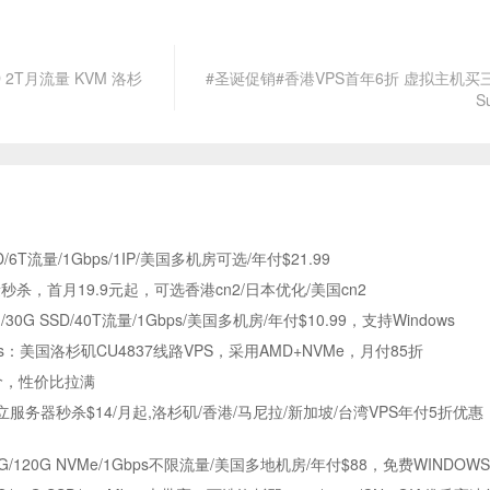
D 2T月流量 KVM 洛杉
#圣诞促销#香港VPS首年6折 虚拟主机买
S
SD/6T流量/1Gbps/1IP/美国多机房可选/年付$21.99
，首月19.9元起，可选香港cn2/日本优化/美国cn2
1G/30G SSD/40T流量/1Gbps/美国多机房/年付$10.99，支持Windows
orks：美国洛杉矶CU4837线路VPS，采用AMD+NVMe，月付85折
价，性价比拉满
何塞独立服务器秒杀$14/月起,洛杉矶/香港/马尼拉/新加坡/台湾VPS年付5折优
：3核/8G/120G NVMe/1Gbps不限流量/美国多地机房/年付$88，免费WINDOW