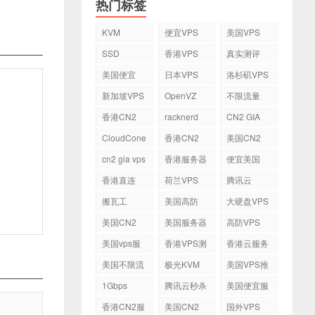
热门标签
KVM
便宜VPS
美国VPS
SSD
香港VPS
真实测评
美国便宜
日本VPS
洛杉矶VPS
VPS
新加坡VPS
OpenVZ
不限流量
VPS
香港CN2
racknerd
CN2 GIA
VPS
CloudCone
香港CN2
美国CN2
cn2 gia vps
香港服务器
便宜美国
vps
香港直连
荷兰VPS
腾讯云
VPS
搬瓦工
美国高防
大硬盘VPS
VPS
美国CN2
美国服务器
高防VPS
VPS
美国vps服
香港VPS测
香港云服务
务器
评
器
美国不限流
极光KVM
美国VPS推
量VPS
荐
1Gbps
腾讯云秒杀
美国便宜服
务器
香港CN2服
美国CN2
国外VPS