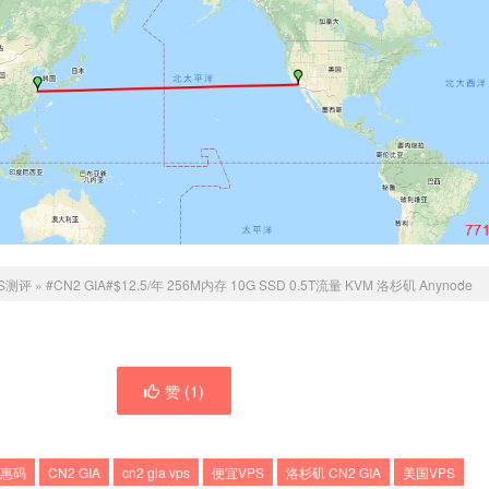
S测评
»
#CN2 GIA#$12.5/年 256M内存 10G SSD 0.5T流量 KVM 洛杉矶 Anynode
赞 (
1
)
优惠码
CN2 GIA
cn2 gia vps
便宜VPS
洛杉矶 CN2 GIA
美国VPS