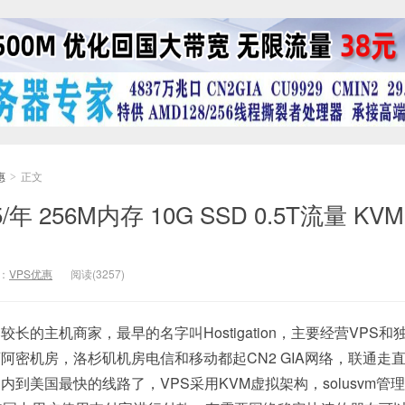
惠
正文
>
.5/年 256M内存 10G SSD 0.5T流量 KV
：
VPS优惠
阅读(3257)
比较长的主机商家，最早的名字叫Hostigation，主要经营VPS和
阿密机房，洛杉矶机房电信和移动都起CN2 GIA网络，联通走
国内到美国最快的线路了，VPS采用KVM虚拟架构，solusvm管