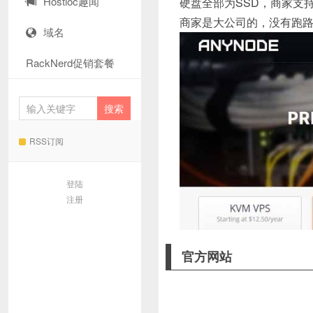
Hostloc趣闻
硬盘全部为SSD，商家支
商家是大公司的，没有跑
域名
RackNerd促销套餐
RSS订阅
登陆
注册
官方网站