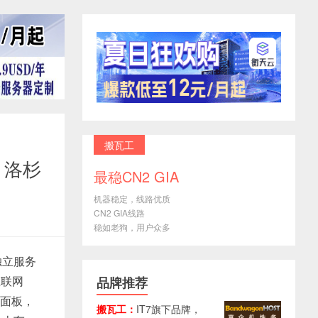
搬瓦工
M 洛杉
最稳CN2 GIA
机器稳定，线路优质
CN2 GIA线路
稳如老狗，用户众多
独立服务
直联网
品牌推荐
理面板，
搬瓦工：
IT7旗下品牌，