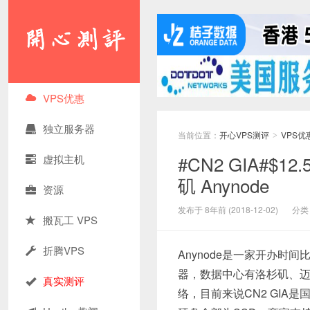
VPS优惠
独立服务器
当前位置：
开心VPS测评
VPS优
>
#CN2 GIA#$12
虚拟主机
矶 Anynode
资源
发布于 8年前 (2018-12-02)
分类
搬瓦工 VPS
折腾VPS
Anynode是一家开办时间
器，数据中心有洛杉矶、迈
真实测评
络，目前来说CN2 GIA是