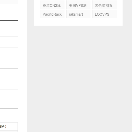
务器
GIA
香港CN2线
美国VPS测
黑色星期五
路
评
PacificRack
raksmart
LOCVPS