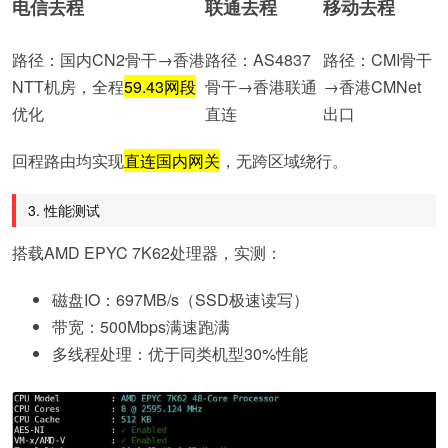
电信去程
联通去程
移动去程
路径：国内CN2骨干→香港
路径：AS4837
路径：CMI骨干
NTT机房，全程
59.43网段
骨干→香港联通
→香港CMNet
优化
直连
出口
回程路由均实现
直连国内网关
，无跨区域绕行。
3. 性能测试
搭载AMD EPYC 7K62处理器，实测：
磁盘IO：697MB/s（SSD极速读写）
带宽：500Mbps满速跑满
多线程处理：优于同类机型30%性能