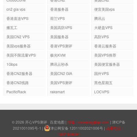
cn2 gia vps
香港服务器
便宜美国vps
香港直连VPS
荷兰VPS
腾讯云
搬瓦工
美国高防VPS
大硬盘VPS
美国CN2 VPS
美国服务器
高防VPS
美国vps服务器
香港VPS测评
香港云服务器
美国不限流量VPS
极光KVM
美国VPS推荐
1Gbps
腾讯云秒杀
美国便宜服务器
香港CN2服务器
美国CN2 GIA
国外VPS
香港CN2线路
美国VPS测评
黑色星期五
PacificRack
raksmart
LOCVPS
© 2026
开心VPS测评
百度地图
|
邮箱：kxceping@qq.com
|
津ICP备
2021001095号-1
|
津公网安备 12011002021006号
|
联系电话：
13821836301