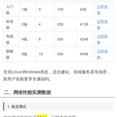
入门
立即抢
1核
2
100
¥38
版
购
标准
立即抢
2核
4
200
¥138
版
购
高级
立即抢
4核
8
300
¥248
版
购
旗舰
立即抢
8核
16
500
¥458
版
购
支持Linux/Windows系统，适合建站、游戏服务器等场景，
新用户首购更享专属福利。
二、网络性能实测数据
1. 延迟测试