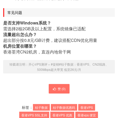
常见问题
是否支持Windows系统？
需选择2核2GB及以上配置，系统镜像已适配
流量超出怎么办？
超出部分按0.8元/GB计费，建议搭配CDN优化用量
机房位置在哪里？
香港荃湾CN2机房，直连内地骨干网
转载请注明：
开心VPS测评
»
#促销#桔子数据：香港VPS、CN2线路、
500Mbps超大带宽 低至26元/月
赞 (
0
)
标签：
桔子数据
桔子数据优惠码
香港VPS
香港VPS SSL支持
香港VPS 优惠
香港vps 便宜