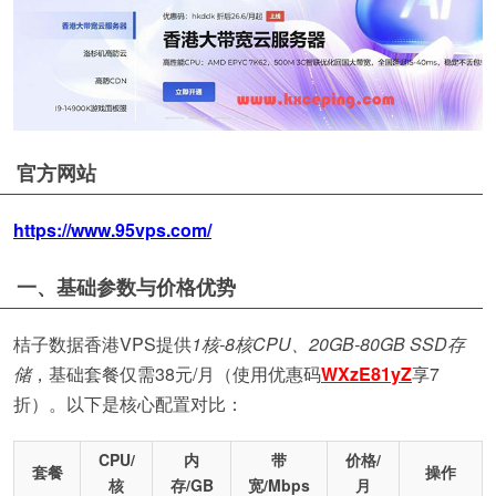
官方网站
https://www.95vps.com/
一、基础参数与价格优势
桔子数据香港VPS提供
1核-8核CPU、20GB-80GB SSD存
储
，基础套餐仅需38元/月（使用优惠码
WXzE81yZ
享7
折）。以下是核心配置对比：
CPU/
内
带
价格/
套餐
操作
核
存/GB
宽/Mbps
月