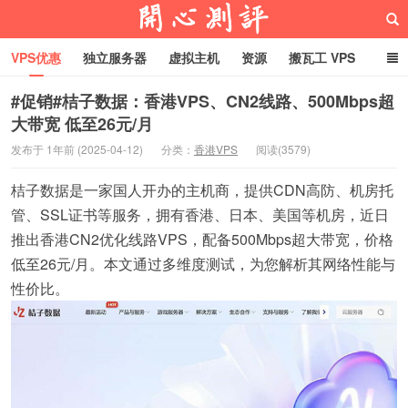
VPS优惠
独立服务器
虚拟主机
资源
搬瓦工 VPS
折腾VPS
真实测评
Hostloc趣闻
域名
#促销#桔子数据：香港VPS、CN2线路、500Mbps超
大带宽 低至26元/月
RackNerd促销套餐
开心VPS测评
发布于 1年前 (2025-04-12)
分类：
香港VPS
阅读(3579)
桔子数据是一家国人开办的主机商，提供CDN高防、机房托
管、SSL证书等服务，拥有香港、日本、美国等机房，近日
推出香港CN2优化线路VPS，配备500Mbps超大带宽，价格
低至26元/月。本文通过多维度测试，为您解析其网络性能与
性价比。