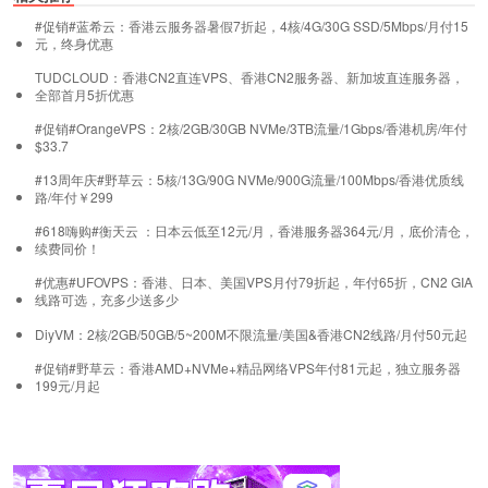
#促销#蓝希云：香港云服务器暑假7折起，4核/4G/30G SSD/5Mbps/月付15
元，终身优惠
TUDCLOUD：香港CN2直连VPS、香港CN2服务器、新加坡直连服务器，
全部首月5折优惠
#促销#OrangeVPS：2核/2GB/30GB NVMe/3TB流量/1Gbps/香港机房/年付
$33.7
#13周年庆#野草云：5核/13G/90G NVMe/900G流量/100Mbps/香港优质线
路/年付￥299
#618嗨购#衡天云 ：日本云低至12元/月，香港服务器364元/月，底价清仓，
续费同价！
#优惠#UFOVPS：香港、日本、美国VPS月付79折起，年付65折，CN2 GIA
线路可选，充多少送多少
DiyVM：2核/2GB/50GB/5~200M不限流量/美国&香港CN2线路/月付50元起
#促销#野草云：香港AMD+NVMe+精品网络VPS年付81元起，独立服务器
199元/月起