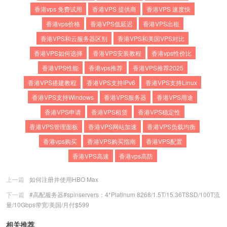
香港vps 免费试用
香港VPS 提供商
香港VPS 速度快
香港vps价格
香港VPS低延迟
香港VPS出租
香港VPS和云服务器区别
香港VPS和美国VPS对比
香港VPS如何选择
香港VPS安装教程
香港vps性价比
香港VPS性能
香港vps推荐
香港VPS推荐2025
香港VPS搭建教程
香港VPS支持IPv6
香港VPS支持Linux
香港VPS支持Windows
香港VPS服务器
香港VPS用途
香港VPS申请
香港VPS租赁
香港VPS稳定性
香港VPS管理面板
香港VPS网站加速
香港VPS负载均衡
香港vps购买
香港VPS购买指南
香港VPS配置
香港VPS高速
香港vps高防
上一篇
如何注册并使用HBO Max
下一篇
#高配服务器#spinservers：4*Platinum 8268/1.5T/15.36TSSD/100T流
量/10Gbps带宽/美国/月付$599
相关推荐