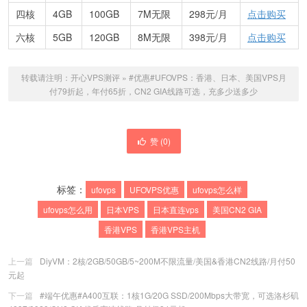
四核
4GB
100GB
7M无限
298元/月
点击购买
六核
5GB
120GB
8M无限
398元/月
点击购买
转载请注明：
开心VPS测评
»
#优惠#UFOVPS：香港、日本、美国VPS月
付79折起，年付65折，CN2 GIA线路可选，充多少送多少
赞 (
0
)
标签：
ufovps
UFOVPS优惠
ufovps怎么样
ufovps怎么用
日本VPS
日本直连vps
美国CN2 GIA
香港VPS
香港VPS主机
上一篇
DiyVM：2核/2GB/50GB/5~200M不限流量/美国&香港CN2线路/月付50
元起
下一篇
#端午优惠#A400互联：1核1G/20G SSD/200Mbps大带宽，可选洛杉矶