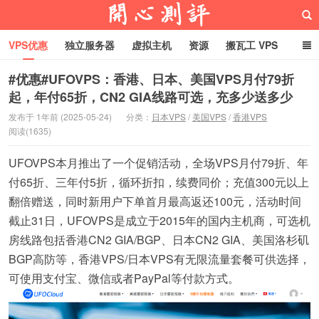
VPS优惠
独立服务器
虚拟主机
资源
搬瓦工 VPS
折腾VPS
真实测评
Hostloc趣闻
域名
#优惠#UFOVPS：香港、日本、美国VPS月付79折
起，年付65折，CN2 GIA线路可选，充多少送多少
RackNerd促销套餐
开心VPS测评
发布于 1年前 (2025-05-24)
分类：
日本VPS
/
美国VPS
/
香港VPS
阅读(1635)
UFOVPS
本月推出了一个促销活动，全场VPS月付79折、年
付65折、三年付5折，循环折扣，续费同价；充值300元以上
翻倍赠送，同时新用户下单首月最高返还100元，活动时间
截止31日，UFOVPS是成立于2015年的国内主机商，可选机
房线路包括
香港CN2
GIA/BGP、
日本CN2 GIA
、美国洛杉矶
BGP高防等，香港VPS/
日本VPS有
无限流量套餐可供选择，
可使用支付宝、微信或者PayPal等付款方式。