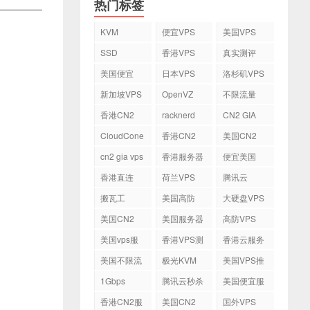
热门标签
KVM
便宜VPS
美国VPS
SSD
香港VPS
真实测评
美国便宜
日本VPS
洛杉矶VPS
VPS
新加坡VPS
OpenVZ
不限流量
VPS
香港CN2
racknerd
CN2 GIA
VPS
CloudCone
香港CN2
美国CN2
cn2 gia vps
香港服务器
便宜美国
vps
香港直连
荷兰VPS
腾讯云
VPS
搬瓦工
美国高防
大硬盘VPS
VPS
美国CN2
美国服务器
高防VPS
VPS
美国vps服
香港VPS测
香港云服务
务器
评
器
美国不限流
极光KVM
美国VPS推
量VPS
荐
1Gbps
腾讯云秒杀
美国便宜服
务器
香港CN2服
美国CN2
国外VPS