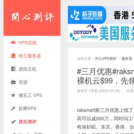
VPS优惠
独立服务器
当前位置：
开心VPS测评
服务器
>
#三月优惠#raks
虚拟主机
裸机云$99，先
资源
发布于 1年前 (2025-03-06)
分类
搬瓦工 VPS
折腾VPS
raksmart家三月优惠
高可以减200刀，同时G口
真实测评
有洛杉矶、东京、香港、