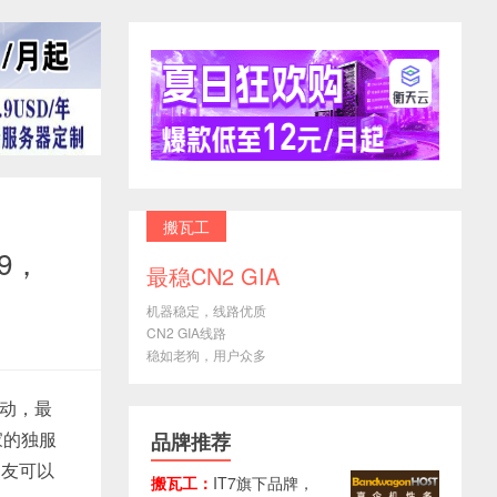
搬瓦工
9，
最稳CN2 GIA
机器稳定，线路优质
CN2 GIA线路
稳如老狗，用户众多
活动，最
家的独服
品牌推荐
朋友可以
搬瓦工：
IT7旗下品牌，