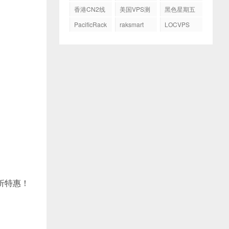
务器
GIA
香港CN2线
美国VPS测
黑色星期五
路
评
PacificRack
raksmart
LOCVPS
5折特惠！
！