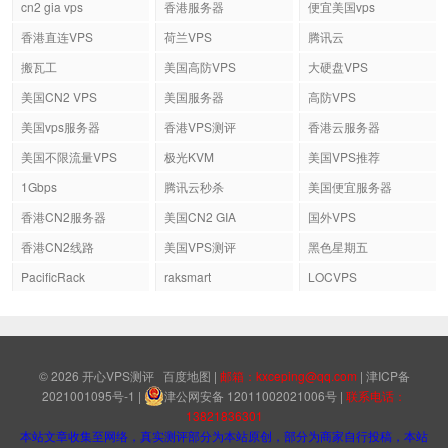
cn2 gia vps
香港服务器
便宜美国vps
香港直连VPS
荷兰VPS
腾讯云
搬瓦工
美国高防VPS
大硬盘VPS
美国CN2 VPS
美国服务器
高防VPS
美国vps服务器
香港VPS测评
香港云服务器
美国不限流量VPS
极光KVM
美国VPS推荐
1Gbps
腾讯云秒杀
美国便宜服务器
香港CN2服务器
美国CN2 GIA
国外VPS
香港CN2线路
美国VPS测评
黑色星期五
PacificRack
raksmart
LOCVPS
© 2026
开心VPS测评
百度地图
|
邮箱：kxceping@qq.com
|
津ICP备
2021001095号-1
|
津公网安备 12011002021006号
|
联系电话：
13821836301
本站文章收集至网络，真实测评部分为本站原创，部分为商家自行投稿，本站