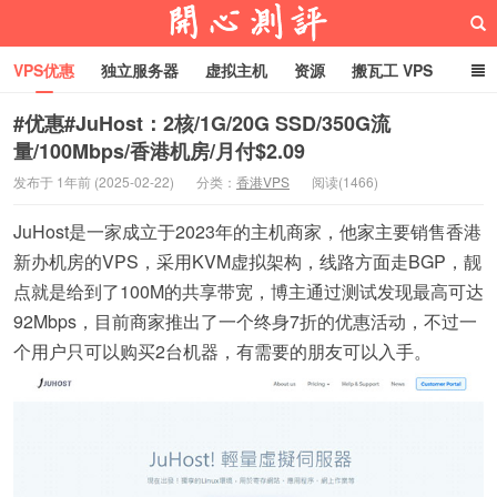
VPS优惠
独立服务器
虚拟主机
资源
搬瓦工 VPS
折腾VPS
真实测评
Hostloc趣闻
域名
#优惠#JuHost：2核/1G/20G SSD/350G流
量/100Mbps/香港机房/月付$2.09
RackNerd促销套餐
开心VPS测评
发布于 1年前 (2025-02-22)
分类：
香港VPS
阅读(1466)
JuHost是一家成立于2023年的主机商家，他家主要销售香港
新办机房的VPS，采用KVM虚拟架构，线路方面走BGP，靓
点就是给到了100M的共享带宽，博主通过测试发现最高可达
92Mbps，目前商家推出了一个终身7折的优惠活动，不过一
个用户只可以购买2台机器，有需要的朋友可以入手。