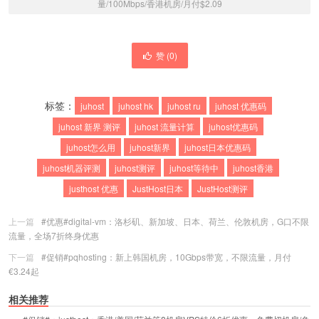
量/100Mbps/香港机房/月付$2.09
赞 (
0
)
标签：
juhost
juhost hk
juhost ru
juhost 优惠码
juhost 新界 测评
juhost 流量计算
juhost优惠码
juhost怎么用
juhost新界
juhost日本优惠码
juhost机器评测
juhost测评
juhost等待中
juhost香港
justhost 优惠
JustHost日本
JustHost测评
上一篇
#优惠#digital-vm：洛杉矶、新加坡、日本、荷兰、伦敦机房，G口不限
流量，全场7折终身优惠
下一篇
#促销#pqhosting：新上韩国机房，10Gbps带宽，不限流量，月付
€3.24起
相关推荐