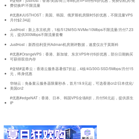
#促销#：justhost：香港/美国/荷兰等8机房VPS特价6折优惠，免费切机房/免
费切换IP/不限流量
#优惠#JUSTHOST：美国、韩国、俄罗斯机房限时5折优惠，不限流量VPS
月付$2.34起
JustHost：新上东京机房，1核/512M/5G NVMe/10Mbps不限流量/月付7.23
元，提供300Mbps不限流量套餐
JustHost：新西伯利亚州Adman机房测评数据，速度仅次于莫斯科
#优惠#OrangeVPS：香港、新加坡、东京VPS年付6折优惠，部分日期购买
可获得双倍内存
#促销#蓝希云：香港云服务器暑假7折起，4核/4G/30G SSD/5Mbps/月付15
元，终身优惠
华纳云：免备案云服务器限量秒杀，首月19.9元起，可选香港cn2/日本优化/
美国cn2
#优惠#edgeNAT：香港、日本、韩国VPS全场8折，月付56元起，提供原生
IP