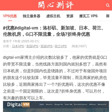
VPS优惠
独立服务器
虚拟主机
资源
搬瓦工 VPS
折腾VPS
真实测评
Hostloc趣闻
域名
#优惠#digital-vm：洛杉矶、新加坡、日本、荷兰、
伦敦机房，G口不限流量，全场7折终身优惠
RackNerd促销套餐
开心VPS测评
发布于 1年前 (2025-02-21)
分类：
日本VPS
/
美国VPS
/
英国VPS
/
荷兰VPS
阅读(1637)
digital-vm家博主介绍的次数比较多了，他家的优势就是G口
的带宽不限流量，当然线路方面到国内就别多想了，虽然有
日本机房，但是到国内也是绕路的，不过对于有做国外项目
的朋友这个比较划算，毕竟流量不限制，而且商家的机房也
比较多，近期商家推出了一个7折优惠码，这次的优惠不像
之前是一个固定期限的，这次是7折终身优惠，可以月付，
有兴趣的朋友可以上车。