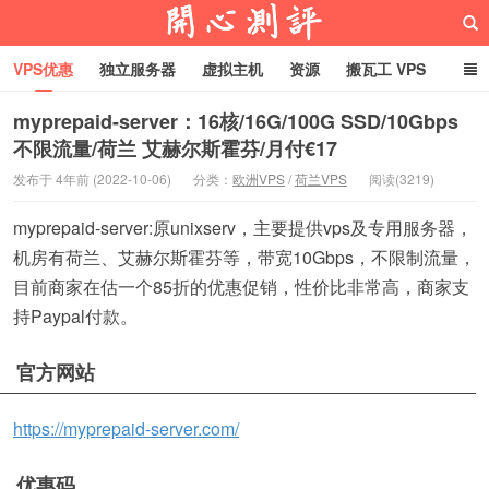
VPS优惠
独立服务器
虚拟主机
资源
搬瓦工 VPS
折腾VPS
真实测评
Hostloc趣闻
域名
myprepaid-server：16核/16G/100G SSD/10Gbps
不限流量/荷兰 艾赫尔斯霍芬/月付€17
RackNerd促销套餐
开心VPS测评
发布于 4年前 (2022-10-06)
分类：
欧洲VPS
/
荷兰VPS
阅读(3219)
myprepaid-server:原unixserv，主要提供vps及专用服务器，
机房有荷兰、艾赫尔斯霍芬等，带宽10Gbps，不限制流量，
目前商家在估一个85折的优惠促销，性价比非常高，商家支
持Paypal付款。
官方网站
https://myprepaid-server.com/
优惠码