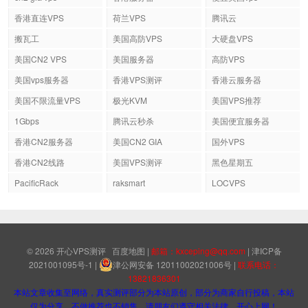
香港直连VPS
荷兰VPS
腾讯云
搬瓦工
美国高防VPS
大硬盘VPS
美国CN2 VPS
美国服务器
高防VPS
美国vps服务器
香港VPS测评
香港云服务器
美国不限流量VPS
极光KVM
美国VPS推荐
1Gbps
腾讯云秒杀
美国便宜服务器
香港CN2服务器
美国CN2 GIA
国外VPS
香港CN2线路
美国VPS测评
黑色星期五
PacificRack
raksmart
LOCVPS
© 2026
开心VPS测评
百度地图
|
邮箱：kxceping@qq.com
|
津ICP备
2021001095号-1
|
津公网安备 12011002021006号
|
联系电话：
13821836301
本站文章收集至网络，真实测评部分为本站原创，部分为商家自行投稿，本站
仅为分享，不做推荐也不销售，请朋友们遵守相关法律，开心上网！