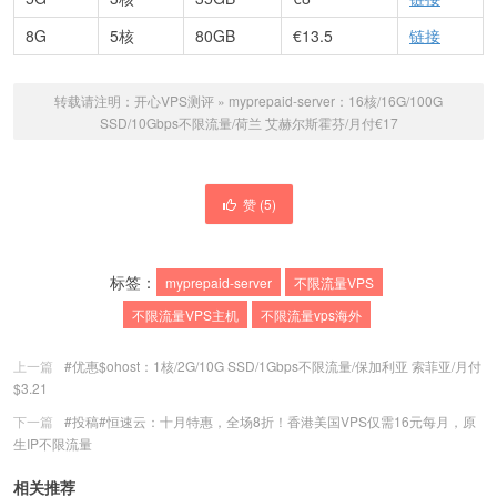
8G
5核
80GB
€13.5
链接
转载请注明：
开心VPS测评
»
myprepaid-server：16核/16G/100G
SSD/10Gbps不限流量/荷兰 艾赫尔斯霍芬/月付€17
赞 (
5
)
标签：
myprepaid-server
不限流量VPS
不限流量VPS主机
不限流量vps海外
上一篇
#优惠$ohost：1核/2G/10G SSD/1Gbps不限流量/保加利亚 索菲亚/月付
$3.21
下一篇
#投稿#恒速云：十月特惠，全场8折！香港美国VPS仅需16元每月，原
生IP不限流量
相关推荐