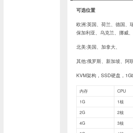
可选位置
欧洲:英国、荷兰、德国、
保加利亚、乌克兰、挪威
北美:美国、加拿大、
其他:俄罗斯、新加坡、阿
KVM架构，SSD硬盘，1G
内存
CPU
1G
1核
2G
2核
4G
3核