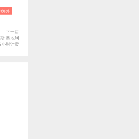
ps海外
下一篇
俄罗斯 奥地利
可按小时计费