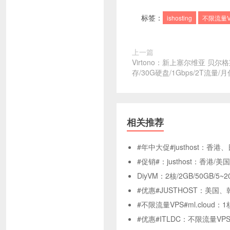
标签：
ishosting
不限流量V
上一篇
Virtono：新上塞尔维亚 贝尔
存/30G硬盘/1Gbps/2T流量/月
相关推荐
#年中大促#justhost：
#促销#：justhost：香港
DiyVM：2核/2GB/50GB/
#优惠#JUSTHOST：美国
#不限流量VPS#ml.cloud
#优惠#ITLDC：不限流量V