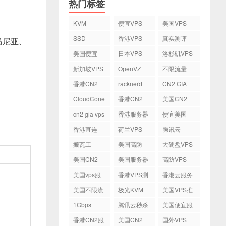
热门标签
KVM
便宜VPS
美国VPS
SSD
香港VPS
真实测评
马尼亚、
美国便宜
日本VPS
洛杉矶VPS
VPS
新加坡VPS
OpenVZ
不限流量
VPS
香港CN2
racknerd
CN2 GIA
VPS
CloudCone
香港CN2
美国CN2
cn2 gia vps
香港服务器
便宜美国
vps
香港直连
荷兰VPS
腾讯云
VPS
搬瓦工
美国高防
大硬盘VPS
VPS
美国CN2
美国服务器
高防VPS
VPS
美国vps服
香港VPS测
香港云服务
务器
评
器
美国不限流
极光KVM
美国VPS推
量VPS
荐
1Gbps
腾讯云秒杀
美国便宜服
务器
香港CN2服
美国CN2
国外VPS