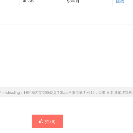
40GB
$30/月
链接
评
»
ishosting：1核/1G内存/20G硬盘/1Gbps不限流量/月付$5，香港 日本 新加坡等
赞 (
8
)