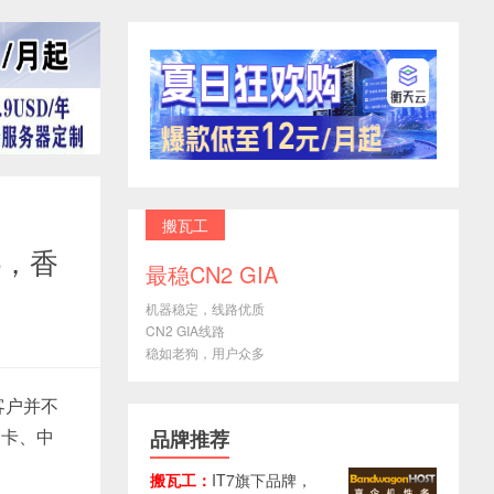
搬瓦工
$5，香
最稳CN2 GIA
机器稳定，线路优质
CN2 GIA线路
稳如老狗，用户众多
的客户并不
用卡、中
品牌推荐
搬瓦工：
IT7旗下品牌，