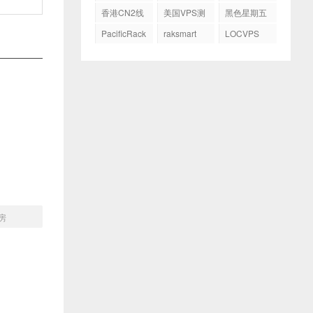
务器
GIA
香港CN2线
美国VPS测
黑色星期五
路
评
PacificRack
raksmart
LOCVPS
机房