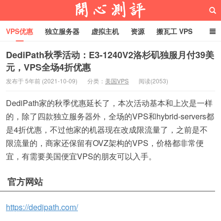
VPS优惠
独立服务器
虚拟主机
资源
搬瓦工 VPS
折腾VPS
真实测评
Hostloc趣闻
域名
DediPath秋季活动：E3-1240V2洛杉矶独服月付39美
元，VPS全场4折优惠
RackNerd促销套餐
开心VPS测评
发布于 5年前 (2021-10-09)
分类：
美国VPS
阅读(2053)
DediPath家的秋季优惠延长了，本次活动基本和上次是一样
的，除了四款独立服务器外，全场的VPS和hybrid-servers都
是4折优惠，不过他家的机器现在改成限流量了，之前是不
限流量的，商家还保留有OVZ架构的VPS，价格都非常便
宜，有需要美国便宜VPS的朋友可以入手。
官方网站
https://dedipath.com/