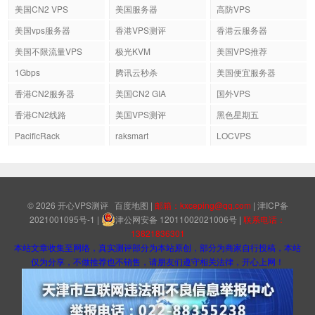
美国CN2 VPS
美国服务器
高防VPS
美国vps服务器
香港VPS测评
香港云服务器
美国不限流量VPS
极光KVM
美国VPS推荐
1Gbps
腾讯云秒杀
美国便宜服务器
香港CN2服务器
美国CN2 GIA
国外VPS
香港CN2线路
美国VPS测评
黑色星期五
PacificRack
raksmart
LOCVPS
© 2026
开心VPS测评
百度地图
|
邮箱：kxceping@qq.com
|
津ICP备
2021001095号-1
|
津公网安备 12011002021006号
|
联系电话：
13821836301
本站文章收集至网络，真实测评部分为本站原创，部分为商家自行投稿，本站
仅为分享，不做推荐也不销售，请朋友们遵守相关法律，开心上网！