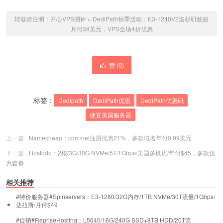
转载请注明：
开心VPS测评
»
DediPath秋季活动：E3-1240V2洛杉矶独服
月付39美元，VPS全场4折优惠
赞 (
0
)
标签：
Dedipath
DediPath优惠
DediPath优惠码
便宜美国服务器
上一篇
Namecheap：com/net注册优惠21%，多款域名年付0.99美元
下一篇
Hostodo：2核/3G/30G NVMe/5T/1Gbps/美国多机房/年付$45，多款优
惠套餐
相关推荐
#特价服务器#Spinservers：E3-1280/32G内存/1TB NVMe/30T流量/1Gbps/
达拉斯/月付$49
#促销#RepriseHosting：L5640/16G/240G SSD+8TB HDD/20T流