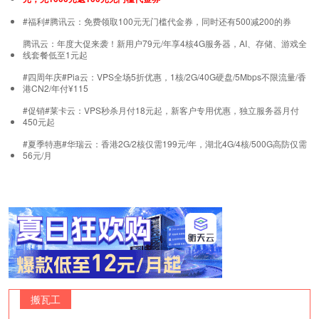
#福利#腾讯云：免费领取100元无门槛代金券，同时还有500减200的券
腾讯云：年度大促来袭！新用户79元/年享4核4G服务器，AI、存储、游戏全
线套餐低至1元起
#四周年庆#Pia云：VPS全场5折优惠，1核/2G/40G硬盘/5Mbps不限流量/香
港CN2/年付¥115
#促销#莱卡云：VPS秒杀月付18元起，新客户专用优惠，独立服务器月付
450元起
#夏季特惠#华瑞云：香港2G/2核仅需199元/年，湖北4G/4核/500G高防仅需
56元/月
搬瓦工