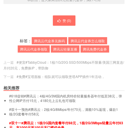
赞 (
0
)
标签：
腾讯云代金券兑换码
腾讯云代金券怎么领取
腾讯云代金券领取
腾讯云轻量直播
腾讯免费代金券
上一篇
#便宜#TabbyCloud：1核/1G/20G SSD/500Mbps不限量/美国三网直连/
月付20元，免费换IP，带防御
下一篇
#免费#宝塔面板：组队就可以领取堡塔APP插件1年活动，
相关推荐
#618促销#腾讯云：4核/4G/3M国内机房特价轻量服务器年付低至38元，弹
性公网IP月付15元，4180元上云礼包可领取
#双十一预热#腾讯云：2核/4G/8Mbps/年付70元，满额10%返现，爆款1
核/2G套餐年付58元
#双十一#腾讯云：1核/2G国内套餐年付88元，1核/2G/3Mbps轻量云年付83
元，充1000元返100元无门槛代金券