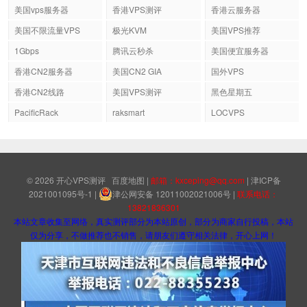
美国vps服务器
香港VPS测评
香港云服务器
美国不限流量VPS
极光KVM
美国VPS推荐
1Gbps
腾讯云秒杀
美国便宜服务器
香港CN2服务器
美国CN2 GIA
国外VPS
香港CN2线路
美国VPS测评
黑色星期五
PacificRack
raksmart
LOCVPS
© 2026
开心VPS测评
百度地图
|
邮箱：kxceping@qq.com
|
津ICP备
2021001095号-1
|
津公网安备 12011002021006号
|
联系电话：
13821836301
本站文章收集至网络，真实测评部分为本站原创，部分为商家自行投稿，本站
仅为分享，不做推荐也不销售，请朋友们遵守相关法律，开心上网！