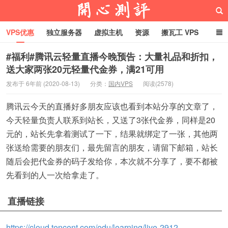
VPS优惠
独立服务器
虚拟主机
资源
搬瓦工 VPS
折腾VPS
真实测评
Hostloc趣闻
域名
#福利#腾讯云轻量直播今晚预告：大量礼品和折扣，
送大家两张20元轻量代金券，满21可用
RackNerd促销套餐
开心VPS测评
发布于 6年前 (2020-08-13)
分类：
国内VPS
阅读(2578)
腾讯云今天的直播好多朋友应该也看到本站分享的文章了，
今天轻量负责人联系到站长，又送了3张代金券，同样是20
元的，站长先拿着测试了一下，结果就绑定了一张，其他两
张送给需要的朋友们，最先留言的朋友，请留下邮箱，站长
随后会把代金券的码子发给你，本次就不分享了，要不都被
先看到的人一次给拿走了。
直播链接
https://cloud.tencent.com/edu/learning/live-2912