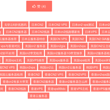
赞 (
4
)
戈登云6折优惠码
日本CN2
日本CN2 VPS
日本cn2 vps测试
日本cn2
g
日本CN2服务器
日本CN2线路
日本cn2线路哪家有
日本VPS
日本
云服务器推荐
日本云服务器特价
美国CN VPS
美国CN2
美国CN2 GIA
2 vps与香港对比
美国cn2 服务器
美国cn2gia
美国cn2vps
美国CN2云主
n2好不好用
美国cn2带宽租用
美国cn2服务器1G带宽独享
美国cn2服务器
S
美国vps主机
美国VPS推荐
美国vps服务器
美国vps租用
美国vps评
国CN2 VPS
韩国cn2vps
韩国cn2云
韩国cn2云服务器
韩国VPS
韩国
韩国云服务器租用
香港CN2
香港CN2 VPS
香港CN2VPS
香港cn2vps
香港cn2有多大带宽
香港CN2服务器
香港cn2服务器怎么样
香港cn2服
空间
香港CN2线路
香港VPS
香港vps99idc
香港VPS主机
香港VPS服
香港云服务器