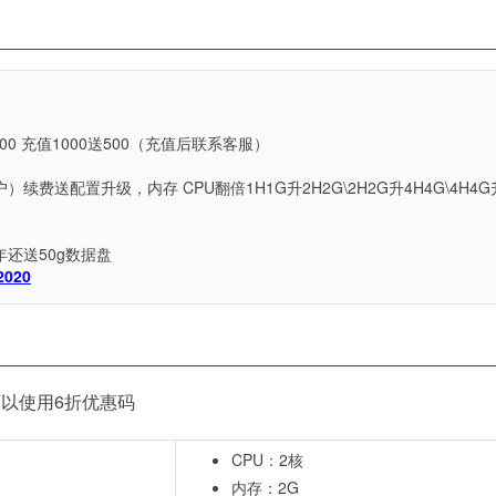
1
200 充值1000送500（充值后联系客服）
费送配置升级，内存 CPU翻倍1H1G升2H2G\2H2G升4H4G\4H4G
还送50g数据盘
2020
以使用6折优惠码
CPU：2核
内存：2G