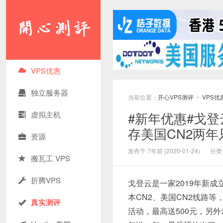
VPS优惠
独立服务器
当前位置：
开心VPS测评
VPS优
>
#新年优惠#戈登
虚拟主机
存美国CN2两年
资源
发布于 7年前 (2020-01-24)
分类
搬瓦工 VPS
折腾VPS
戈登云是一家2019年新成
本CN2、美国CN2线路
真实测评
活动，最高送500元，另