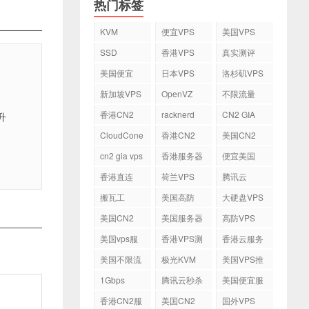
热门标签
KVM
便宜VPS
美国VPS
SSD
香港VPS
真实测评
美国便宜
日本VPS
洛杉矶VPS
VPS
新加坡VPS
OpenVZ
不限流量
VPS
香港CN2
racknerd
CN2 GIA
升
VPS
CloudCone
香港CN2
美国CN2
cn2 gia vps
香港服务器
便宜美国
vps
香港直连
荷兰VPS
腾讯云
VPS
搬瓦工
美国高防
大硬盘VPS
VPS
美国CN2
美国服务器
高防VPS
VPS
美国vps服
香港VPS测
香港云服务
务器
评
器
美国不限流
极光KVM
美国VPS推
量VPS
荐
1Gbps
腾讯云秒杀
美国便宜服
务器
香港CN2服
美国CN2
国外VPS