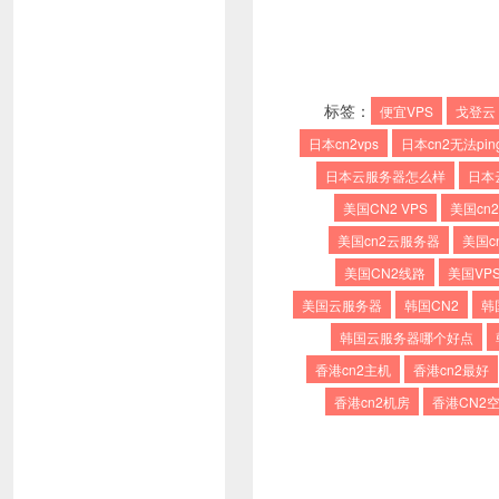
标签：
便宜VPS
戈登云
日本cn2vps
日本cn2无法pin
日本云服务器怎么样
日本
美国CN2 VPS
美国cn
美国cn2云服务器
美国c
美国CN2线路
美国VP
美国云服务器
韩国CN2
韩
韩国云服务器哪个好点
香港cn2主机
香港cn2最好
香港cn2机房
香港CN2