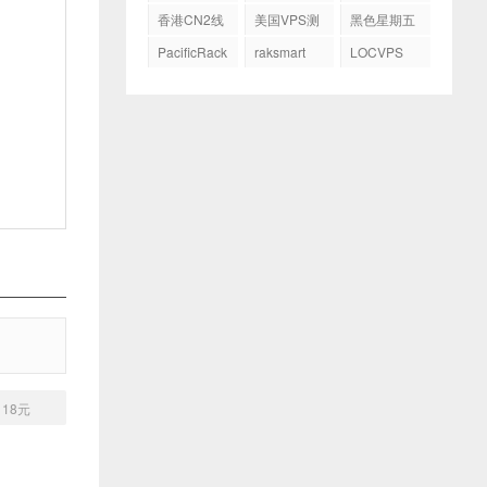
务器
GIA
香港CN2线
美国VPS测
黑色星期五
路
评
PacificRack
raksmart
LOCVPS
18元