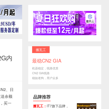
搬瓦工
2G内
最稳CN2 GIA
机器稳定，线路优质
CN2 GIA线路
稳如老狗，用户众多
N2、日
值送余额
品牌推荐
动，买一
搬瓦工：
IT7旗下品牌，