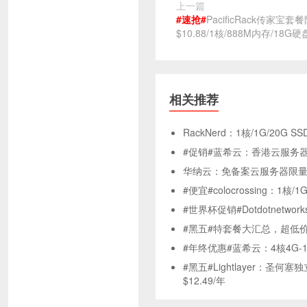
上一篇
#速抢#
PacificRack传家宝
$10.88/1核/888M内存/18G
相关推荐
RackNerd：1核/1G/20G S
#促销#蓝希云：香港云服务器暑假
华纳云：免备案云服务器限量秒杀
#便宜#colocrossing：1核/
#世界杯促销#Dotdotnetw
#黑五#特套餐大汇总，超低
#年终优惠#蓝希云：4核4G-1
#黑五#Lightlayer：圣
$12.49/年