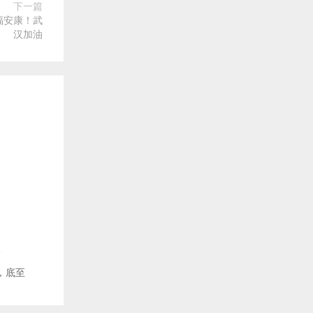
下一篇
福安康！武
汉加油
价
惠，底至