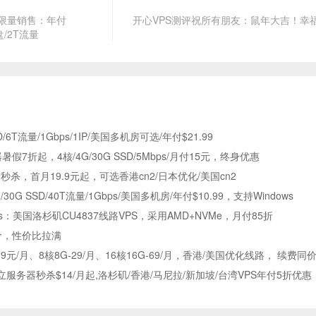
套餐限量销售：年付
开心VPS测评祝所有朋友：鼠年大吉！幸
硬盘/2T流量
SD/6T流量/1Gbps/1IP/美国多机房可选/年付$21.99
7折起，4核/4G/30G SSD/5Mbps/月付15元，终身优惠
，首月19.9元起，可选香港cn2/日本优化/美国cn2
1G/30G SSD/40T流量/1Gbps/美国多机房/年付$10.99，支持Windows
orks：美国洛杉矶CU4837线路VPS，采用AMD+NVMe，月付85折
价，性价比拉满
9元/月、8核8G-29/月、16核16G-69/月，香港/美国优化线路， 续费同
何塞独立服务器秒杀$14/月起,洛杉矶/香港/马尼拉/新加坡/台湾VPS年付5折优