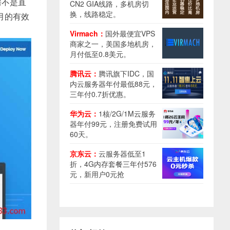
房不是直
CN2 GIA线路，多机房切
换，线路稳定。
月的有效
Virmach：
国外最便宜VPS
商家之一，美国多地机房，
月付低至0.8美元。
腾讯云：
腾讯旗下IDC，国
内云服务器年付最低88元，
三年付0.7折优惠。
华为云：
1核/2G/1M云服务
器年付99元，注册免费试用
60天。
京东云：
云服务器低至1
折，4G内存套餐三年付576
元，新用户0元抢