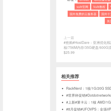
vultr官网
Vultr教程
国外免费的云服务器
国外十
美
上一篇
#抢购#HostDare：亚洲优化
核/756M内存/35G硬盘/600G流
$25.99
相关推荐
RackNerd：1核/1G/20G S
#世界杯促销#Dotdotnetw
#上新#莱卡云：1核 AMD/1G/
#8月促销#UFOVPS：全场VP