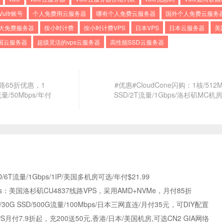
Vultr账号
个人免费用云服务器
哪有个人免费云服务器
国外个人免费云服务
大免费服务器
按小时计费
按小时计费VPS
日本VPS
日本云服务器
美
国云服务器
超级灵活的vps云服务器
高性能SSD云服务器
线路65折优惠，1
#优惠#CloudCone闪购：1核/512
量/50Mbps/年付
SSD/2T流量/1Gbps/洛杉矶MC机房
SD/6T流量/1Gbps/1IP/美国多机房可选/年付$21.99
orks：美国洛杉矶CU4837线路VPS，采用AMD+NVMe，月付85折
30G SSD/500G流量/100Mbps/日本三网直连/月付35元，可DIY配置
S月付7.9折起，充200送50元,香港/日本/美国机房,可选CN2 GIA网络