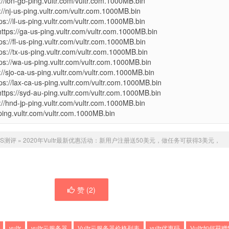
n-gb-ping.vultr.com/vultr.com.1000MB.bin
-us-ping.vultr.com/vultr.com.1000MB.bin
l-us-ping.vultr.com/vultr.com.1000MB.bin
/ga-us-ping.vultr.com/vultr.com.1000MB.bin
fl-us-ping.vultr.com/vultr.com.1000MB.bin
tx-us-ping.vultr.com/vultr.com.1000MB.bin
wa-us-ping.vultr.com/vultr.com.1000MB.bin
o-ca-us-ping.vultr.com/vultr.com.1000MB.bin
lax-ca-us-ping.vultr.com/vultr.com.1000MB.bin
/syd-au-ping.vultr.com/vultr.com.1000MB.bin
d-jp-ping.vultr.com/vultr.com.1000MB.bin
ing.vultr.com/vultr.com.1000MB.bin
PS测评
»
2020年Vultr最新优惠活动：新用户注册送50美元，做任务可获得3美元，
赞 (
2
)
vultr
vultr云服务器
Vultr云服务器价格列表
vultr优惠码
Vultr如何获