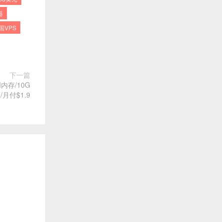
器
国VPS
下一篇
M内存/10G
/月付$1.9