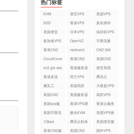
热门标签
KVM
便宜VPS
美国VPS
SSD
香港VPS
真实测评
美国便宜
日本VPS
洛杉矶VPS
VPS
新加坡VPS
OpenVZ
不限流量
VPS
香港CN2
racknerd
CN2 GIA
VPS
CloudCone
香港CN2
美国CN2
cn2 gia vps
香港服务器
便宜美国
vps
香港直连
荷兰VPS
腾讯云
VPS
搬瓦工
美国高防
大硬盘VPS
VPS
美国CN2
美国服务器
高防VPS
VPS
美国vps服
香港VPS测
香港云服务
务器
评
器
美国不限流
极光KVM
美国VPS推
量VPS
荐
1Gbps
腾讯云秒杀
美国便宜服
务器
香港CN2服
美国CN2
国外VPS