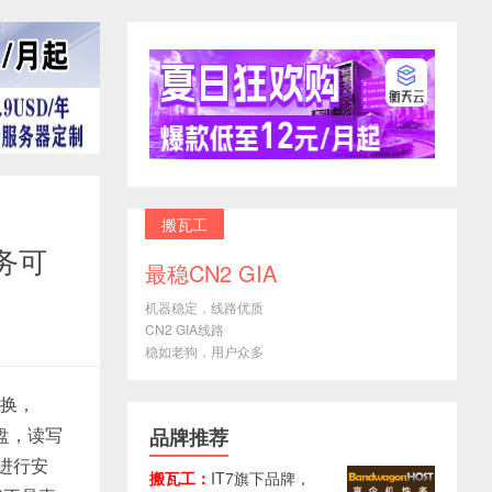
搬瓦工
任务可
最稳CN2 GIA
机器稳定，线路优质
CN2 GIA线路
稳如老狗，用户众多
更换，
盘，读写
品牌推荐
进行安
搬瓦工：
IT7旗下品牌，