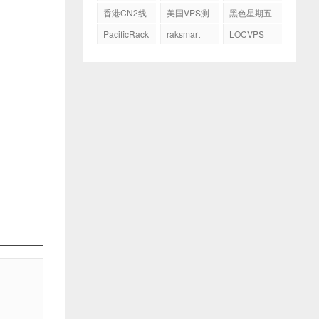
务器
GIA
香港CN2线
美国VPS测
黑色星期五
路
评
PacificRack
raksmart
LOCVPS