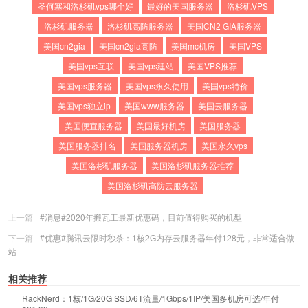
圣何塞和洛杉矶vps哪个好
最好的美国服务器
洛杉矶VPS
洛杉矶服务器
洛杉矶高防服务器
美国CN2 GIA服务器
美国cn2gia
美国cn2gia高防
美国mc机房
美国VPS
美国vps互联
美国vps建站
美国VPS推荐
美国vps服务器
美国vps永久使用
美国vps特价
美国vps独立ip
美国www服务器
美国云服务器
美国便宜服务器
美国最好机房
美国服务器
美国服务器排名
美国服务器机房
美国永久vps
美国洛杉矶服务器
美国洛杉矶服务器推荐
美国洛杉矶高防云服务器
上一篇
#消息#2020年搬瓦工最新优惠码，目前值得购买的机型
下一篇
#优惠#腾讯云限时秒杀：1核2G内存云服务器年付128元，非常适合做
站
相关推荐
RackNerd：1核/1G/20G SSD/6T流量/1Gbps/1IP/美国多机房可选/年付