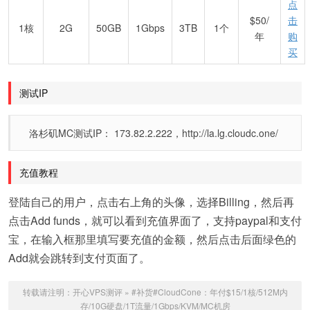
点
$50/
击
1核
2G
50GB
1Gbps
3TB
1个
年
购
买
测试IP
洛杉矶MC测试IP： 173.82.2.222，http://la.lg.cloudc.one/
充值教程
登陆自己的用户，点击右上角的头像，选择Billing，然后再
点击Add funds，就可以看到充值界面了，支持paypal和支付
宝，在输入框那里填写要充值的金额，然后点击后面绿色的
Add就会跳转到支付页面了。
转载请注明：
开心VPS测评
»
#补货#CloudCone：年付$15/1核/512M内
存/10G硬盘/1T流量/1Gbps/KVM/MC机房