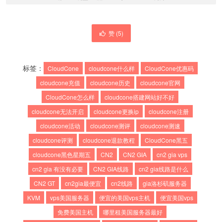
赞 (
5
)
标签：
CloudCone
cloudcone什么样
CloudCone优惠码
cloudcone充值
cloudcone历史
cloudcone官网
CloudCone怎么样
cloudcone搭建网站好不好
cloudcone无法开启
cloudcone更换ip
cloudcone注册
cloudcone活动
cloudcone测评
cloudcone测速
cloudcone评测
cloudcone退款教程
CloudCone黑五
cloudcone黑色星期五
CN2
CN2 GIA
cn2 gia vps
cn2 gia 有没有必要
CN2 GIA线路
cn2 gia线路是什么
CN2 GT
cn2gia最便宜
cn2线路
gia洛杉矶服务器
KVM
vps美国服务器
便宜的美国vps主机
便宜美国vps
免费美国主机
哪里租美国服务器最好