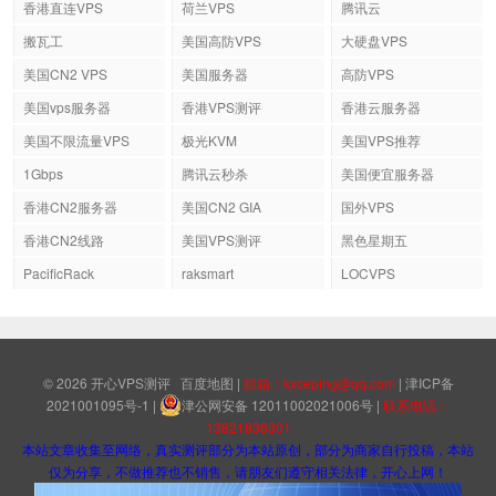
香港直连VPS
荷兰VPS
腾讯云
搬瓦工
美国高防VPS
大硬盘VPS
美国CN2 VPS
美国服务器
高防VPS
美国vps服务器
香港VPS测评
香港云服务器
美国不限流量VPS
极光KVM
美国VPS推荐
1Gbps
腾讯云秒杀
美国便宜服务器
香港CN2服务器
美国CN2 GIA
国外VPS
香港CN2线路
美国VPS测评
黑色星期五
PacificRack
raksmart
LOCVPS
© 2026
开心VPS测评
百度地图
|
邮箱：kxceping@qq.com
|
津ICP备
2021001095号-1
|
津公网安备 12011002021006号
|
联系电话：
13821836301
本站文章收集至网络，真实测评部分为本站原创，部分为商家自行投稿，本站
仅为分享，不做推荐也不销售，请朋友们遵守相关法律，开心上网！