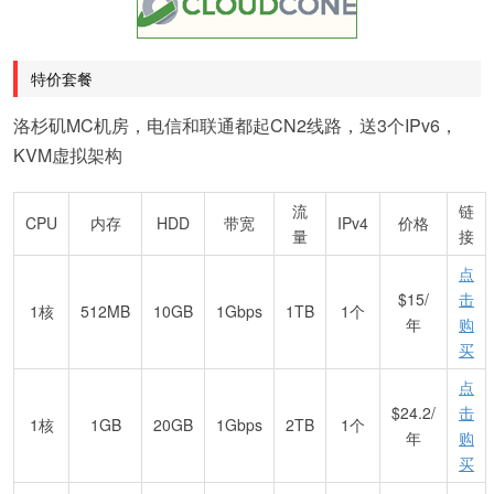
特价套餐
洛杉矶MC机房，电信和联通都起CN2线路，送3个IPv6，
KVM虚拟架构
流
链
CPU
内存
HDD
带宽
IPv4
价格
量
接
点
$15/
击
1核
512MB
10GB
1Gbps
1TB
1个
年
购
买
点
$24.2/
击
1核
1GB
20GB
1Gbps
2TB
1个
年
购
买