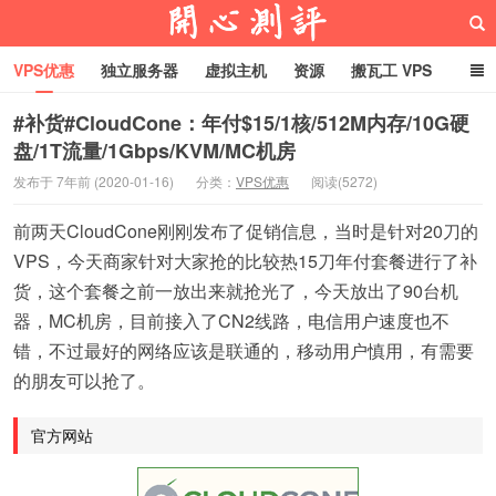
VPS优惠
独立服务器
虚拟主机
资源
搬瓦工 VPS
折腾VPS
真实测评
Hostloc趣闻
域名
#补货#CloudCone：年付$15/1核/512M内存/10G硬
盘/1T流量/1Gbps/KVM/MC机房
RackNerd促销套餐
开心VPS测评
发布于 7年前 (2020-01-16)
分类：
VPS优惠
阅读(5272)
前两天CloudCone刚刚发布了促销信息，当时是针对20刀的
VPS，今天商家针对大家抢的比较热15刀年付套餐进行了补
货，这个套餐之前一放出来就抢光了，今天放出了90台机
器，MC机房，目前接入了CN2线路，电信用户速度也不
错，不过最好的网络应该是联通的，移动用户慎用，有需要
的朋友可以抢了。
官方网站