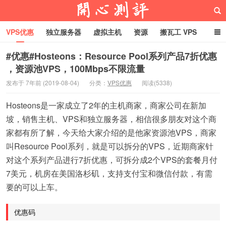
VPS优惠
独立服务器
虚拟主机
资源
搬瓦工 VPS
折腾VPS
真实测评
Hostloc趣闻
域名
#优惠#Hosteons：Resource Pool系列产品7折优惠
，资源池VPS，100Mbps不限流量
RackNerd促销套餐
开心VPS测评
发布于 7年前 (2019-08-04)
分类：
VPS优惠
阅读(5338)
Hosteons是一家成立了2年的主机商家，商家公司在新加
坡，销售主机、VPS和独立服务器，相信很多朋友对这个商
家都有所了解，今天给大家介绍的是他家资源池VPS，商家
叫Resource Pool系列，就是可以拆分的VPS，近期商家针
对这个系列产品进行7折优惠，可拆分成2个VPS的套餐月付
7美元，机房在美国洛杉矶，支持支付宝和微信付款，有需
要的可以上车。
优惠码