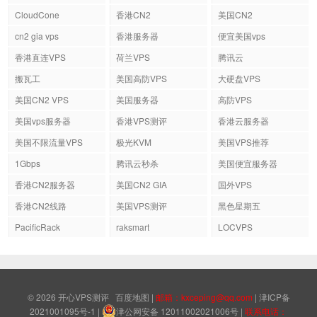
CloudCone
香港CN2
美国CN2
cn2 gia vps
香港服务器
便宜美国vps
香港直连VPS
荷兰VPS
腾讯云
搬瓦工
美国高防VPS
大硬盘VPS
美国CN2 VPS
美国服务器
高防VPS
美国vps服务器
香港VPS测评
香港云服务器
美国不限流量VPS
极光KVM
美国VPS推荐
1Gbps
腾讯云秒杀
美国便宜服务器
香港CN2服务器
美国CN2 GIA
国外VPS
香港CN2线路
美国VPS测评
黑色星期五
PacificRack
raksmart
LOCVPS
© 2026
开心VPS测评
百度地图
|
邮箱：kxceping@qq.com
|
津ICP备
2021001095号-1
|
津公网安备 12011002021006号
|
联系电话：