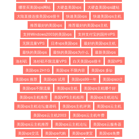
哪里买美国vps网站
大硬盘美国vps
大硬盘美国vps建站
大陆直接连接美国vps很卡
快速美国vps
快速美国vps主机
推荐最好的美国vps
推荐最好的美国vps主机
支持Windows2003的美国vps
支持支付宝的国外VPS
无限流量VPS
日本vps美国vps
最好的美国vps主机
最快的美国vps
最快的美国vps为什么
最新美国vps
洛杉矶
洛杉矶不限流量VPS
白天美国vps很卡
美国VPS
美国vps 2H1G
美国vps 不限内容
美国vps 多ip
美国vps 推荐
美国vps 试用
美国vps99一年
美国vpscn2
美国vps不限流量
美国vps主机
美国vps主机哪个好
美国vps主机推荐
美国VPS主机租用
美国vps主机论坛
美国vps主机论坛邀请码
美国vps主机评测
美国vps云主机
美国vps云主机2003
美国vps云主机年费
美国vps云主机推荐
美国vps云主机论坛
美国vps云服务器
美国vps交流
美国vps代购
美国vps便宜
美国vps免费