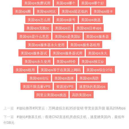
美国vps免费试用
美国vps哪个
美国vps哪个好
美国vps圈
美国vps对比
美国vps延迟低的
美国vps很卡
美国vps怎么用
美国vps拨号
美国vps挑选
美国vps无视cc
美国vps日
美国vps日本vps
美国vps是什么意思
美国vps是美国ip
美国vps服务器
美国vps服务器永久使用
美国vps服务器租用
美国vps服务器试
美国vps服务器试用
美国vps永久
美国vps永久使用
美国vps特价
美国vps独立ip
美国vps租用
美国vps等于在美国上网吗
美国vps综合讨论
美国vps论坛
美国vps选择
美国vps高防
美国不限流量VPS
资源池VPS
速度快的美国vps
阿里云美国vps挑选
高防美国vps
上一篇
#做站推荐#阿里云：万网虚拟主机35折促销 带宽全面升级 最高20Mbps
下一篇
#做站#微基主机：香港CN2直连机房虚拟主机，速度媲美国内，最低年
付38元