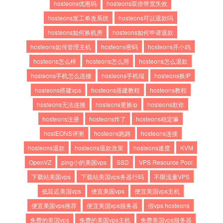
hosteons优惠码
hosteons双倍带宽失效
hosteons发工单改系统
hosteons可以退款吗
hosteons如何换机房
hosteons如何申请退款
hosteons如何管理主机
hosteons密码
hosteons开小鸡
hosteons怎么样
hosteons怎么用
hosteons怎么退款
hosteons手机怎么连接
hosteons手机端
hosteons换IP
hosteons搭建vps
hosteons搭建教程
hosteons教程
hosteons无法连接
hosteons更换ip
hosteons欺诈
hosteons注册
hosteons炸了
hosteons稳定嘛
hostEONS评测
hosteons跑路
hosteons连接
hosteons退款
hosteons退款政策
hosteons速度
KVM
OpenVZ
ping小的美国vps
SSD
VPS Resource Pool
下载站美国vps
下载站美国vps务器行吗
不限流量VPS
低延迟美国vps
便宜美国vps
便宜美国vps主机
便宜美国vps推荐
便宜美国vps服务器
假vps hosteons
免费的美国vps
免费的美国vps主机
免费美国vps服务器