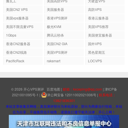
搬瓦工
美国高防VPS
大硬盘VPS
美国CN2 VPS
美国服务器
高防VPS
美国vps服务器
香港VPS测评
香港云服务器
美国不限流量VPS
极光KVM
美国VPS推荐
1Gbps
腾讯云秒杀
美国便宜服务器
香港CN2服务器
美国CN2 GIA
国外VPS
香港CN2线路
美国VPS测评
黑色星期五
PacificRack
raksmart
LOCVPS
© 2026
开心VPS测评
百度地图
|
邮箱：kxceping@qq.com
|
津ICP备
2021001095号-1
|
津公网安备 12011002021006号
|
联系电话：
13821836301
本站文章收集至网络，真实测评部分为本站原创，部分为商家自行投稿，本站
仅为分享，不做推荐也不销售，请朋友们遵守相关法律，开心上网！