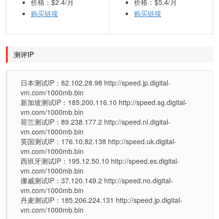
价格：$2.4/月
价格：$5.4/月
购买链接
购买链接
测评IP
日本测试IP：82.102.28.98 http://speed.jp.digital-
vm.com/1000mb.bin
新加坡测试IP：185.200.116.10 http://speed.sg.digital-
vm.com/1000mb.bin
荷兰测试IP：89.238.177.2 http://speed.nl.digital-
vm.com/1000mb.bin
英国测试IP：176.10.82.138 http://speed.uk.digital-
vm.com/1000mb.bin
西班牙测试IP：195.12.50.10 http://speed.es.digital-
vm.com/1000mb.bin
挪威测试IP：37.120.149.2 http://speed.no.digital-
vm.com/1000mb.bin
丹麦测试IP：185.206.224.131 http://speed.jp.digital-
vm.com/1000mb.bin