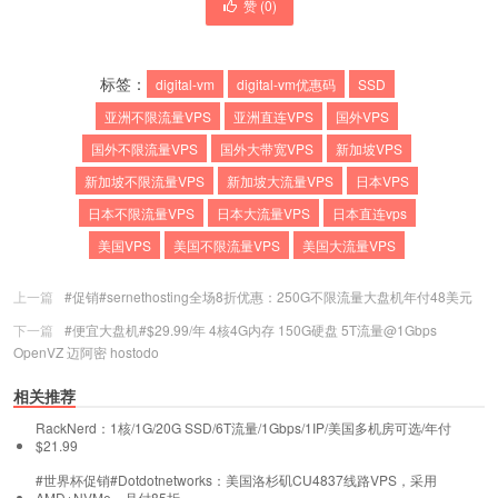
赞 (
0
)
标签：
digital-vm
digital-vm优惠码
SSD
亚洲不限流量VPS
亚洲直连VPS
国外VPS
国外不限流量VPS
国外大带宽VPS
新加坡VPS
新加坡不限流量VPS
新加坡大流量VPS
日本VPS
日本不限流量VPS
日本大流量VPS
日本直连vps
美国VPS
美国不限流量VPS
美国大流量VPS
上一篇
#促销#sernethosting全场8折优惠：250G不限流量大盘机年付48美元
下一篇
#便宜大盘机#$29.99/年 4核4G内存 150G硬盘 5T流量@1Gbps
OpenVZ 迈阿密 hostodo
相关推荐
RackNerd：1核/1G/20G SSD/6T流量/1Gbps/1IP/美国多机房可选/年付
$21.99
#世界杯促销#Dotdotnetworks：美国洛杉矶CU4837线路VPS，采用
AMD+NVMe，月付85折