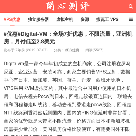
VPS优惠
独立服务器
虚拟主机
资源
搬瓦工 VPS
折腾VPS
真实测评
Hostloc趣闻
域名
#优惠#Digital-VM：全场7折优惠，不限流量，亚洲机
房，月付低至2.8美元
RackNerd促销套餐
开心VPS测评
发布于 7年前 (2019-07-07)
分类：
VPS优惠
阅读(5527)
Digitalvm是一家今年年初成立的主机商家，公司注册在罗马
尼亚，企业运营，安装可靠，商家主要销售VPS业务，数据
中心有日本、新加坡、英国、荷兰、丹麦、西班牙等地，
VPS采用KVM虚拟架构，其中最适合中国用户使用的日本机
房，电信去程去Pccw到日本，回程走软银直连国内，联通去
程和回程都走IIJ线路，移动去程到香港走pccw线路，回程走
NTT线路到香港然后到国内，国内的PING值延时非常好看，
商家的优势就是大带宽不限流量，价格方面日本和新加坡机
房需要少量加价，美国机房价格比较便宜，有需要国外不限