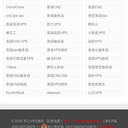
CloudCone
香港CN2
美国CN2
cn2 gia vps
香港服务器
便宜美国vps
香港直连VPS
荷兰VPS
腾讯云
搬瓦工
美国高防VPS
大硬盘VPS
美国CN2 VPS
美国服务器
高防VPS
美国vps服务器
香港VPS测评
香港云服务器
美国不限流量VPS
极光KVM
美国VPS推荐
1Gbps
腾讯云秒杀
美国便宜服务器
香港CN2服务器
美国CN2 GIA
国外VPS
香港CN2线路
美国VPS测评
黑色星期五
PacificRack
raksmart
LOCVPS
© 2026
开心VPS测评
百度地图
|
邮箱：kxceping@qq.com
|
津ICP备
2021001095号-1
|
津公网安备 12011002021006号
|
联系电话：