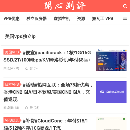
VPS优惠
独立服务器
虚拟主机
资源
搬瓦工 VPS
折腾VPS
真实测评
Hostloc趣闻
域名
美国vps独立ip
RackNerd促销套餐
开心VPS测评
#便宜#pacificrack：1核/1G/15G
美国VPS
SSD/2T/100Mbps/KVM/洛杉矶/年付$8
1
阅读(4000)
赞 (
5
)
#活动#热网互联：全场75折优惠，
日本VPS
香港CN2 GIA/日本软银/美国CN2 GIA，充
值返现
阅读(5148)
赞 (
23
)
#补货#CloudCone：年付$15/1
VPS优惠
核/512M内存/10G硬盘/1T流