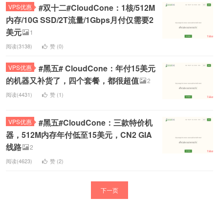
#双十二#CloudCone：1核/512M
VPS优惠
内存/10G SSD/2T流量/1Gbps月付仅需要2
美元
1
阅读(3138)
赞 (
0
)
#黑五# CloudCone：年付15美元
VPS优惠
的机器又补货了，四个套餐，都很超值
2
阅读(4431)
赞 (
1
)
#黑五#CloudCone：三款特价机
VPS优惠
器，512M内存年付低至15美元，CN2 GIA
线路
2
阅读(4623)
赞 (
2
)
下一页