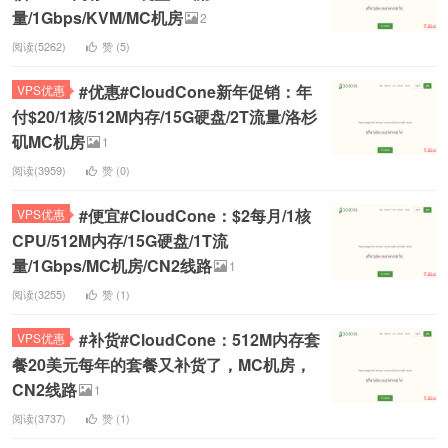
量/1Gbps/KVM/MC机房
2
阅读(5262)
赞 (
5
)
#优惠#CloudCone新年促销：年
VPS优惠
付$20/1核/512M内存/15G硬盘/2T流量/洛杉
矶MC机房
1
阅读(3959)
赞 (
0
)
#便宜#CloudCone：$2每月/1核
VPS优惠
CPU/512M内存/15G硬盘/1T流
量/1Gbps/MC机房/CN2线路
1
阅读(3255)
赞 (
1
)
#补货#CloudCone：512M内存套
VPS优惠
餐20美元每年的套餐又补货了，MC机房，
CN2线路
1
阅读(3737)
赞 (
1
)