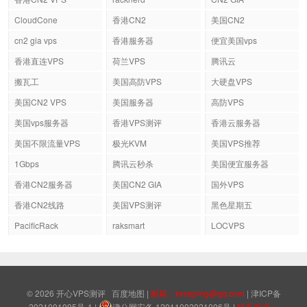
CloudCone
香港CN2
美国CN2
cn2 gia vps
香港服务器
便宜美国vps
香港直连VPS
荷兰VPS
腾讯云
搬瓦工
美国高防VPS
大硬盘VPS
美国CN2 VPS
美国服务器
高防VPS
美国vps服务器
香港VPS测评
香港云服务器
美国不限流量VPS
极光KVM
美国VPS推荐
1Gbps
腾讯云秒杀
美国便宜服务器
香港CN2服务器
美国CN2 GIA
国外VPS
香港CN2线路
美国VPS测评
黑色星期五
PacificRack
raksmart
LOCVPS
© 2026
开心VPS测评
百度地图
|
邮箱：kxceping@qq.com
|
津ICP备
2021001095号-1
|
津公网安备 12011002021006号
|
联系电话：