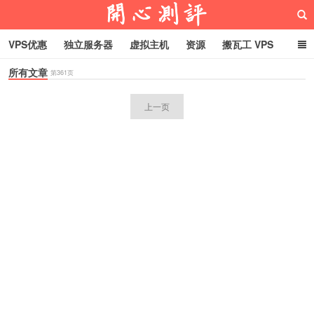
VPS优惠
独立服务器
虚拟主机
资源
搬瓦工 VPS
所有文章
折腾VPS
真实测评
Hostloc趣闻
域名
第361页
RackNerd促销套餐
上一页
开心VPS测评