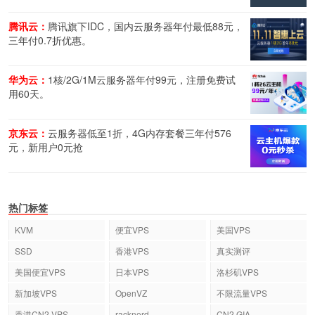
腾讯云：
腾讯旗下IDC，国内云服务器年付最低88元，
三年付0.7折优惠。
华为云：
1核/2G/1M云服务器年付99元，注册免费试
用60天。
京东云：
云服务器低至1折，4G内存套餐三年付576
元，新用户0元抢
热门标签
KVM
便宜VPS
美国VPS
SSD
香港VPS
真实测评
美国便宜VPS
日本VPS
洛杉矶VPS
新加坡VPS
OpenVZ
不限流量VPS
香港CN2 VPS
racknerd
CN2 GIA