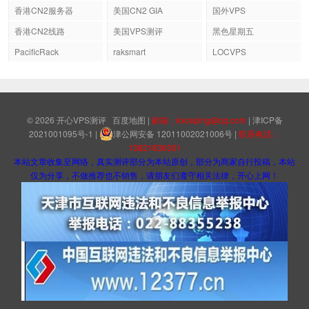
香港CN2服务器
美国CN2 GIA
国外VPS
香港CN2线路
美国VPS测评
黑色星期五
PacificRack
raksmart
LOCVPS
© 2026
开心VPS测评
百度地图
|
邮箱：kxceping@qq.com
|
津ICP备
2021001095号-1
|
津公网安备 12011002021006号
|
联系电话：
13821836301
本站文章收集至网络，真实测评部分为本站原创，部分为商家自行投稿，本站
仅为分享，不做推荐也不销售，请朋友们遵守相关法律，开心上网！