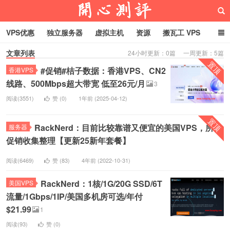
VPS优惠
独立服务器
虚拟主机
资源
搬瓦工 VPS
文章列表
24小时更新：0篇 一周更新：5篇
折腾VPS
真实测评
Hostloc趣闻
域名
置顶
#促销#桔子数据：香港VPS、CN2
香港VPS
RackNerd促销套餐
开心VPS测评
线路、500Mbps超大带宽 低至26元/月
3
阅读(3551)
赞 (
0
)
1年前 (2025-04-12)
置顶
RackNerd：目前比较靠谱又便宜的美国VPS，所有
服务器
促销收集整理【更新25新年套餐】
阅读(6469)
赞 (
83
)
4年前 (2022-10-31)
RackNerd：1核/1G/20G SSD/6T
美国VPS
流量/1Gbps/1IP/美国多机房可选/年付
$21.99
1
阅读(93)
赞 (
0
)