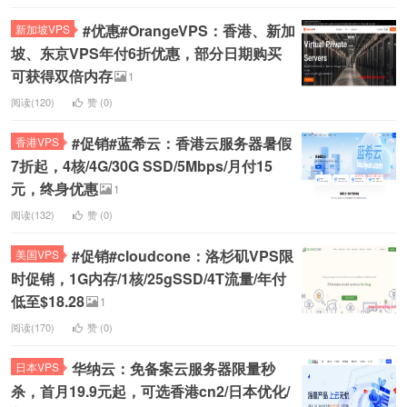
#优惠#OrangeVPS：香港、新加
新加坡VPS
坡、东京VPS年付6折优惠，部分日期购买
可获得双倍内存
1
阅读(120)
赞 (
0
)
#促销#蓝希云：香港云服务器暑假
香港VPS
7折起，4核/4G/30G SSD/5Mbps/月付15
元，终身优惠
1
阅读(132)
赞 (
0
)
#促销#cloudcone：洛杉矶VPS限
美国VPS
时促销，1G内存/1核/25gSSD/4T流量/年付
低至$18.28
1
阅读(170)
赞 (
0
)
华纳云：免备案云服务器限量秒
日本VPS
杀，首月19.9元起，可选香港cn2/日本优化/