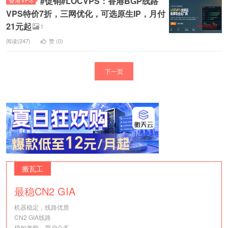
#促销#LOCVPS：香港BGP线路
VPS特价7折，三网优化，可选原生IP，月付
21元起
1
阅读(247)
赞 (
0
)
下一页
搬瓦工
最稳CN2 GIA
机器稳定，线路优质
CN2 GIA线路
稳如老狗，用户众多