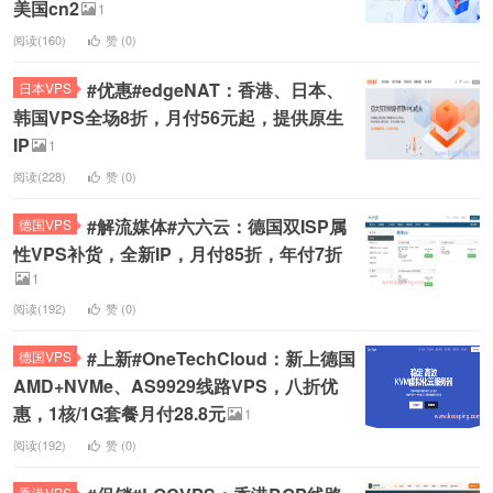
美国cn2
1
阅读(160)
赞 (
0
)
#优惠#edgeNAT：香港、日本、
日本VPS
韩国VPS全场8折，月付56元起，提供原生
IP
1
阅读(228)
赞 (
0
)
#解流媒体#六六云：德国双ISP属
德国VPS
性VPS补货，全新IP，月付85折，年付7折
1
阅读(192)
赞 (
0
)
#上新#OneTechCloud：新上德国
德国VPS
AMD+NVMe、AS9929线路VPS，八折优
惠，1核/1G套餐月付28.8元
1
阅读(192)
赞 (
0
)
香港VPS