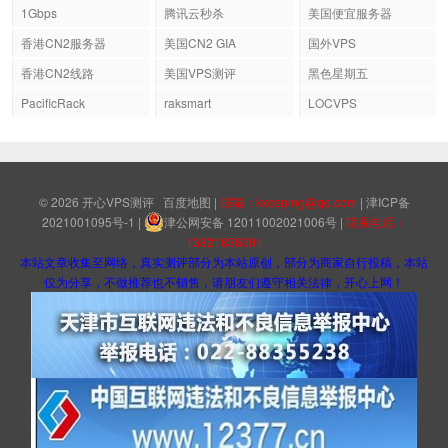
1Gbps
腾讯云秒杀
美国便宜服务器
香港CN2服务器
美国CN2 GIA
国外VPS
香港CN2线路
美国VPS测评
黑色星期五
PacificRack
raksmart
LOCVPS
© 2026
开心VPS测评
百度地图
|
邮箱：kxceping@qq.com
|
津ICP备
2021001095号-1
|
津公网安备 12011002021006号
|
联系电话：
13821836301
本站文章收集至网络，真实测评部分为本站原创，部分为商家自行投稿，本站
仅为分享，不做推荐也不销售，请朋友们遵守相关法律，开心上网！