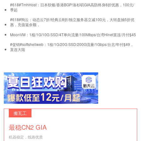
#618#TmhHost：日本软银/香港BGP/洛杉矶GIA高防终身8折优惠，100元/
季起
#618#狗云：动态云7折/经典云8折/独立服务器立减100元，大转盘抽5折优
惠，充值返余额，
MoonVM：1核/1G/10G SSD/4T单向流量/100Mbps/台湾Hinet直连/月付$45
#促销#softshellweb：1核/1G/20G SSD/200G流量/1Gbps/台北/年付$49，
直连大陆
搬瓦工
最稳CN2 GIA
机器稳定，线路优质