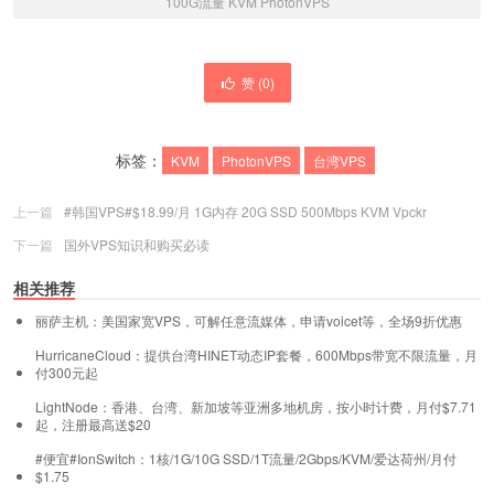
100G流量 KVM PhotonVPS
赞 (
0
)
标签：
KVM
PhotonVPS
台湾VPS
上一篇
#韩国VPS#$18.99/月 1G内存 20G SSD 500Mbps KVM Vpckr
下一篇
国外VPS知识和购买必读
相关推荐
丽萨主机：美国家宽VPS，可解任意流媒体，申请voicet等，全场9折优惠
HurricaneCloud：提供台湾HINET动态IP套餐，600Mbps带宽不限流量，月
付300元起
LightNode：香港、台湾、新加坡等亚洲多地机房，按小时计费，月付$7.71
起，注册最高送$20
#便宜#IonSwitch：1核/1G/10G SSD/1T流量/2Gbps/KVM/爱达荷州/月付
$1.75