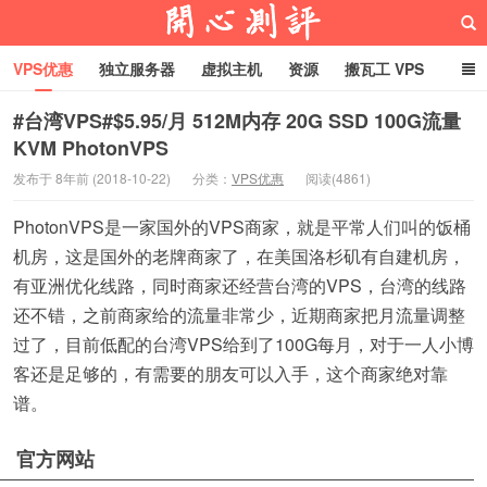
VPS优惠
独立服务器
虚拟主机
资源
搬瓦工 VPS
折腾VPS
真实测评
Hostloc趣闻
域名
#台湾VPS#$5.95/月 512M内存 20G SSD 100G流量
KVM PhotonVPS
RackNerd促销套餐
开心VPS测评
发布于 8年前 (2018-10-22)
分类：
VPS优惠
阅读(4861)
PhotonVPS是一家国外的VPS商家，就是平常人们叫的饭桶
机房，这是国外的老牌商家了，在美国洛杉矶有自建机房，
有亚洲优化线路，同时商家还经营台湾的VPS，台湾的线路
还不错，之前商家给的流量非常少，近期商家把月流量调整
过了，目前低配的台湾VPS给到了100G每月，对于一人小博
客还是足够的，有需要的朋友可以入手，这个商家绝对靠
谱。
官方网站