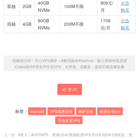
40GB
809元/
点击
双核
2GB
100M不限
NVMe
月
购买
80GB
1709
点击
四核
4GB
200M不限
NVMe
元/月
购买
转载请注明：
开心VPS测评
»
#解流媒体#lisahost：新上香港有线宽屏
iCable双ISP原生IP住宅VPS，大带宽、流量多，提供不限流量套餐
赞 (
0
)
标签：
lisahost
VPS优惠促销
丽萨主机
香港住宅vps
香港家宽VPS
上一篇
#双十二#UFOVPS：香港/日本/美国机房VPS月付9.5折年付8折起，充