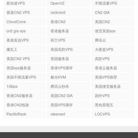
新加坡VPS
OpenVZ
不限流量VPS
香港CN2 VPS
racknerd
CN2 GIA
CloudCone
香港CN2
美国CN2
cn2 gia vps
香港服务器
便宜美国vps
香港直连VPS
荷兰VPS
腾讯云
搬瓦工
美国高防VPS
大硬盘VPS
美国CN2 VPS
美国服务器
高防VPS
美国vps服务器
香港VPS测评
香港云服务器
美国不限流量VPS
极光KVM
美国VPS推荐
1Gbps
腾讯云秒杀
美国便宜服务器
香港CN2服务器
美国CN2 GIA
国外VPS
香港CN2线路
美国VPS测评
黑色星期五
PacificRack
raksmart
LOCVPS