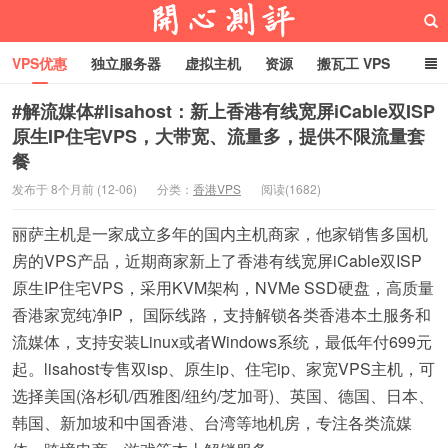
VPS优惠
独立服务器
虚拟主机
资源
搬瓦工 VPS
折腾VPS
真实测评
Hostloc趣闻
域名
#解流媒体#lisahost：新上香港有线宽屏iCable双ISP
原生IP住宅VPS，大带宽、流量多，提供不限流量套
RackNerd促销套餐
餐
开心VPS测评
发布于 8个月前 (12-06)
分类：
香港VPS
阅读(1682)
丽萨主机是一家成立多年的国内主机商家，他家销售多国机
房的VPS产品，近期商家新上了香港有线宽屏iCable双ISP
原生IP住宅VPS，采用KVM架构，NVMe SSD硬盘，高质量
香港家宽纯净IP， 国际线路，支持解锁各类香港本土服务和
流媒体，支持安装Linux或者Windows系统，最低年付699元
起。lisahost专售双isp、原生ip、住宅ip、家宽VPS主机，可
选择美国(洛杉矶/西雅图/纽约/芝加哥)、英国、德国、日本、
韩国、新加坡和中国香港、台湾等地机房，专注各类流媒