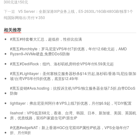
300元送150元
下一篇
V5 Server：全新深港IXP业务上线，E5-2630L/16GB/480GB/独享1个
纯国际网络出/月付￥350
相关推荐
#黑五#特套餐大汇总，超低价，性价比拉满
#黑五#torchbyte：罗马尼亚VPS年付7折优惠，年付12.6欧元起，AMD
Ryzen9+NVMe硬盘,免费DDoS防御
#黑五#DediRock：纽约、洛杉矶机房特价VPS年付6.59美元起
#黑五#Lightlayer：圣何塞独立服务器秒杀$14/月起,洛杉矶/香港/马尼拉/新加
坡/台湾VPS年付5折优惠，底至$12.49/年
#黑五促销#Ava.hosting：抗投诉主机/VPS/独立服务器全场7.5折,自带DDoS
防御
lightlayer：弗吉尼亚州阿什本VPS上线7折优惠，月付$6.9起，可DIY配置
lisahost：VPS低至68元，香港、台湾、韩国、日本、新加坡、美国、英国机
房，优质线路，双ISP/家庭住宅IP/原生IP
#优惠#edgeNAT：新上香港HGC住宅双ISP属性IP机器，VPS全场年付7
折、月付8折