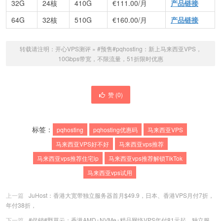
32G
24核
410G
€111.00/月
产品链接
64G
32核
510G
€160.00/月
产品链接
转载请注明：
开心VPS测评
»
#预售#pqhosting：新上马来西亚VPS，
10Gbps带宽，不限流量，51折限时优惠
赞 (
0
)
标签：
pqhosting
pqhosting优惠码
马来西亚VPS
马来西亚VPS好不好
马来西亚vps推荐
马来西亚vps推荐住宅ip
马来西亚vps推荐解锁TikTok
马来西亚vps试用
上一篇
JuHost：香港大宽带独立服务器首月$49.9，日本、香港VPS月付7折，
年付38折，
下一篇
#促销#野草云：香港AMD+NVMe+精品网络VPS年付81元起，独立服