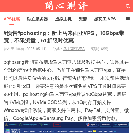
VPS优惠
独立服务器
虚拟主机
资源
搬瓦工 VPS
折腾VPS
真实测评
Hostloc趣闻
域名
#预售#pqhosting：新上马来西亚VPS，10Gbps带
宽，不限流量，51折限时优惠
RackNerd促销套餐
开心VPS测评
发布于 1年前 (2025-05-11)
分类：
马来西亚VPS
阅读(1699)
pqhosting近期宣布新增马来西亚吉隆坡数据中心，这是其在
全球的第49个数据中心。当前正在预售马来西亚vps，直接
按照以后售卖价格的5.1折进行预售优惠活动，本次预售活动
截止5月12日，需要注意的是本次预售的VPS开通时间需要
96小时。pq.hosting的马来西亚vps默认10Gbps带宽，底层
为KVM虚拟，NVMe SSD阵列，从4G内存开始支持
Windows操作系统，商家支持信用卡、PayPal、支付宝、微
信、Google/Apple/Samsung Pay、多种加密货币付款。