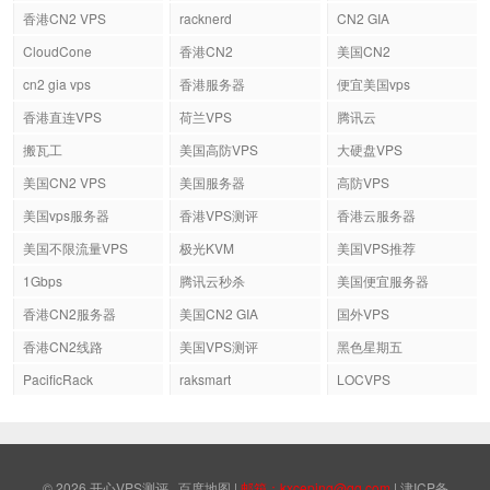
香港CN2 VPS
racknerd
CN2 GIA
CloudCone
香港CN2
美国CN2
cn2 gia vps
香港服务器
便宜美国vps
香港直连VPS
荷兰VPS
腾讯云
搬瓦工
美国高防VPS
大硬盘VPS
美国CN2 VPS
美国服务器
高防VPS
美国vps服务器
香港VPS测评
香港云服务器
美国不限流量VPS
极光KVM
美国VPS推荐
1Gbps
腾讯云秒杀
美国便宜服务器
香港CN2服务器
美国CN2 GIA
国外VPS
香港CN2线路
美国VPS测评
黑色星期五
PacificRack
raksmart
LOCVPS
© 2026
开心VPS测评
百度地图
|
邮箱：kxceping@qq.com
|
津ICP备