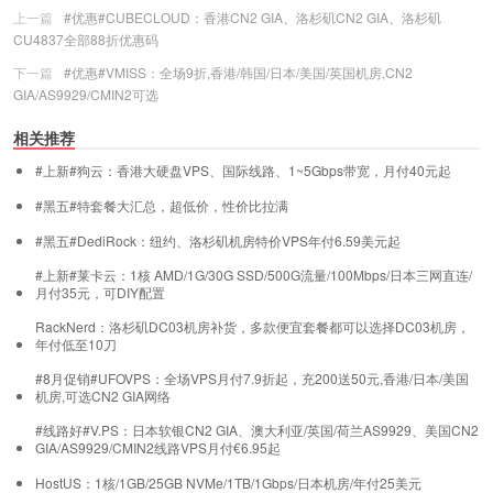
上一篇
#优惠#CUBECLOUD：香港CN2 GIA、洛杉矶CN2 GIA、洛杉矶
CU4837全部88折优惠码
下一篇
#优惠#VMISS：全场9折,香港/韩国/日本/美国/英国机房,CN2
GIA/AS9929/CMIN2可选
相关推荐
#上新#狗云：香港大硬盘VPS、国际线路、1~5Gbps带宽，月付40元起
#黑五#特套餐大汇总，超低价，性价比拉满
#黑五#DediRock：纽约、洛杉矶机房特价VPS年付6.59美元起
#上新#莱卡云：1核 AMD/1G/30G SSD/500G流量/100Mbps/日本三网直连/
月付35元，可DIY配置
RackNerd：洛杉矶DC03机房补货，多款便宜套餐都可以选择DC03机房，
年付低至10刀
#8月促销#UFOVPS：全场VPS月付7.9折起，充200送50元,香港/日本/美国
机房,可选CN2 GIA网络
#线路好#V.PS：日本软银CN2 GIA、澳大利亚/英国/荷兰AS9929、美国CN2
GIA/AS9929/CMIN2线路VPS月付€6.95起
HostUS：1核/1GB/25GB NVMe/1TB/1Gbps/日本机房/年付25美元