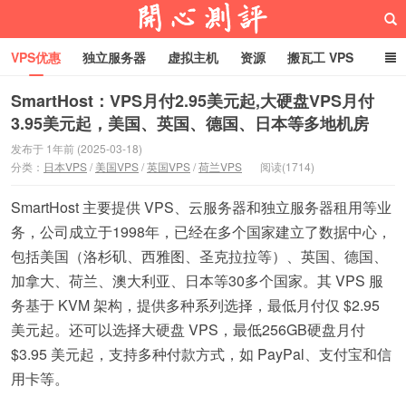
VPS优惠
独立服务器
虚拟主机
资源
搬瓦工 VPS
折腾VPS
真实测评
Hostloc趣闻
域名
SmartHost：VPS月付2.95美元起,大硬盘VPS月付
3.95美元起，美国、英国、德国、日本等多地机房
RackNerd促销套餐
开心VPS测评
发布于 1年前 (2025-03-18)
分类：
日本VPS
/
美国VPS
/
英国VPS
/
荷兰VPS
阅读(1714)
SmartHost 主要提供 VPS、云服务器和独立服务器租用等业
务，公司成立于1998年，已经在多个国家建立了数据中心，
包括美国（洛杉矶、西雅图、圣克拉拉等）、英国、德国、
加拿大、荷兰、澳大利亚、日本等30多个国家。其 VPS 服
务基于 KVM 架构，提供多种系列选择，最低月付仅 $2.95
美元起。还可以选择大硬盘 VPS，最低256GB硬盘月付
$3.95 美元起，支持多种付款方式，如 PayPal、支付宝和信
用卡等。