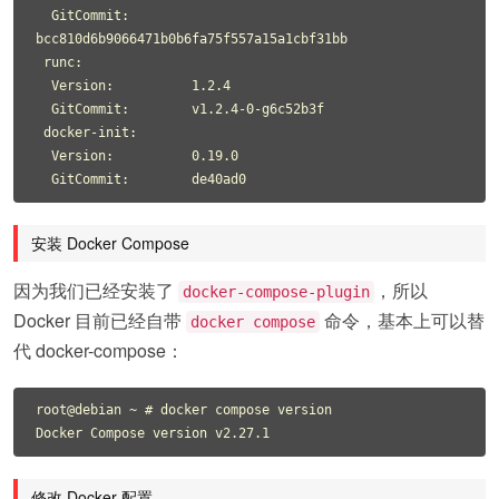
  GitCommit:        
bcc810d6b9066471b0b6fa75f557a15a1cbf31bb

 runc:

  Version:          1.2.4

  GitCommit:        v1.2.4-0-g6c52b3f

 docker-init:

  Version:          0.19.0

安装 Docker Compose
因为我们已经安装了
，所以
docker-compose-plugin
Docker 目前已经自带
命令，基本上可以替
docker compose
代 docker-compose：
root@debian ~ # docker compose version

修改 Docker 配置