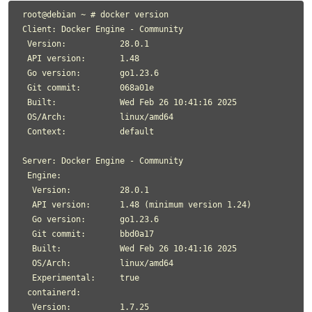
root@debian ~ # docker version

Client: Docker Engine - Community

 Version:           28.0.1

 API version:       1.48

 Go version:        go1.23.6

 Git commit:        068a01e

 Built:             Wed Feb 26 10:41:16 2025

 OS/Arch:           linux/amd64

 Context:           default

Server: Docker Engine - Community

 Engine:

  Version:          28.0.1

  API version:      1.48 (minimum version 1.24)

  Go version:       go1.23.6

  Git commit:       bbd0a17

  Built:            Wed Feb 26 10:41:16 2025

  OS/Arch:          linux/amd64

  Experimental:     true

 containerd:

  Version:          1.7.25
