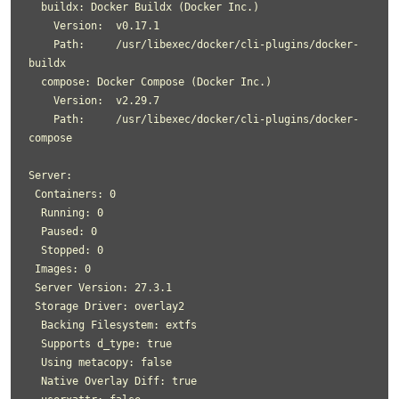
  buildx: Docker Buildx (Docker Inc.)

    Version:  v0.17.1

    Path:     /usr/libexec/docker/cli-plugins/docker-
buildx

  compose: Docker Compose (Docker Inc.)

    Version:  v2.29.7

    Path:     /usr/libexec/docker/cli-plugins/docker-
compose

Server:

 Containers: 0

  Running: 0

  Paused: 0

  Stopped: 0

 Images: 0

 Server Version: 27.3.1

 Storage Driver: overlay2

  Backing Filesystem: extfs

  Supports d_type: true

  Using metacopy: false

  Native Overlay Diff: true
