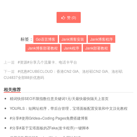
赞 (
0
)
标签：
Go语言博客
Jank博客安装
Jank博客程序
Jank博客部署教程
Jank程序
Jank部署教程
上一篇
#资源#分享几个流量卡、电话卡平台
下一篇
#优惠#CUBECLOUD：香港CN2 GIA、洛杉矶CN2 GIA、洛杉矶
CU4837全部88折优惠码
相关推荐
精词快排SEO不限指数任意关键词1元/天最快最快隔天上首页
YOURLS：短网址程序，带后台管理，宝塔面板配置安装和中文汉化教程
#分享#使用Gridea+Coding Pages免费搭建博客
#分享#基于宝塔面板的ZFaka(发卡程序)一键脚本