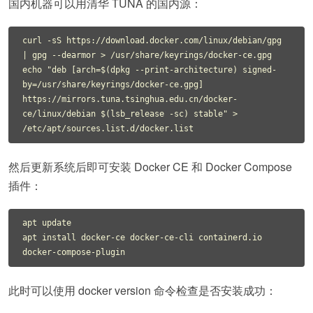
国内机器可以用清华 TUNA 的国内源：
curl -sS https://download.docker.com/linux/debian/gpg 
| gpg --dearmor > /usr/share/keyrings/docker-ce.gpg

echo "deb [arch=$(dpkg --print-architecture) signed-
by=/usr/share/keyrings/docker-ce.gpg] 
https://mirrors.tuna.tsinghua.edu.cn/docker-
ce/linux/debian $(lsb_release -sc) stable" > 
然后更新系统后即可安装 Docker CE 和 Docker Compose
插件：
apt update

apt install docker-ce docker-ce-cli containerd.io 
此时可以使用 docker version 命令检查是否安装成功：