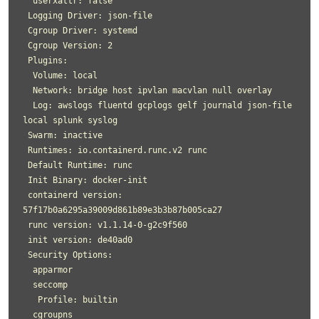
  userxattr: false

 Logging Driver: json-file

 Cgroup Driver: systemd

 Cgroup Version: 2

 Plugins:

  Volume: local

  Network: bridge host ipvlan macvlan null overlay

  Log: awslogs fluentd gcplogs gelf journald json-file 
local splunk syslog

 Swarm: inactive

 Runtimes: io.containerd.runc.v2 runc

 Default Runtime: runc

 Init Binary: docker-init

 containerd version: 
57f17b0a6295a39009d861b89e3b3b87b005ca27

 runc version: v1.1.14-0-g2c9f560

 init version: de40ad0

 Security Options:

  apparmor

  seccomp

   Profile: builtin

  cgroupns
