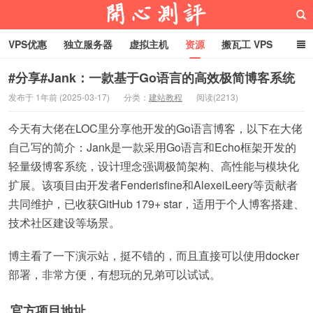
VPS优惠
独立服务器
虚拟主机
资源
搬瓦工 VPS
折腾VPS
真实测评
Hostloc趣闻
域名
#分享#Jank：一款基于Go语言的高效极简博客系统
发布于 1年前 (2025-03-17)
分类：
建站教程
阅读(2213)
RackNerd促销套餐
开心VPS测评
今天有大佬在LOC里分享他开发的Go语言博客，以下在大佬
自己写的简介：Jank是一款采用Go语言和Echo框架开发的
轻量级博客系统，设计理念强调极简架构、高性能与模块化
扩展。该项目由开发者Fenderisfine和AlexeiLeery等贡献者
共同维护，已收获GitHub 179+ star，适用于个人博客搭建、
技术社区建设等场景。
博主看了一下演示站，挺不错的，而且直接可以使用docker
部署，非常方便，有想玩的兄弟可以试试。
官方项目地址