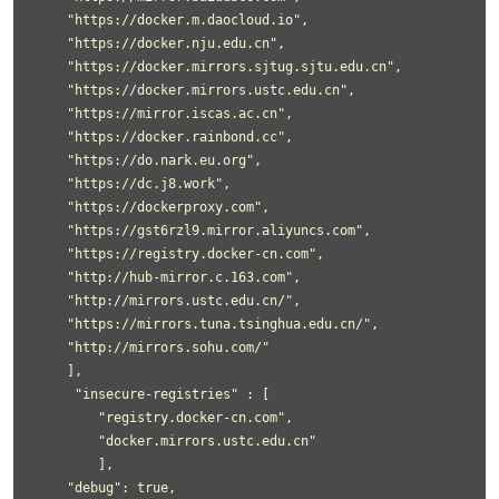
    "https://docker.m.daocloud.io",

    "https://docker.nju.edu.cn",

    "https://docker.mirrors.sjtug.sjtu.edu.cn",

    "https://docker.mirrors.ustc.edu.cn",

    "https://mirror.iscas.ac.cn",

    "https://docker.rainbond.cc",

    "https://do.nark.eu.org",

    "https://dc.j8.work",

    "https://dockerproxy.com",

    "https://gst6rzl9.mirror.aliyuncs.com",

    "https://registry.docker-cn.com",

    "http://hub-mirror.c.163.com",

    "http://mirrors.ustc.edu.cn/",

    "https://mirrors.tuna.tsinghua.edu.cn/",

    "http://mirrors.sohu.com/" 

    ],

     "insecure-registries" : [

        "registry.docker-cn.com",

        "docker.mirrors.ustc.edu.cn"

        ],

    "debug": true,
