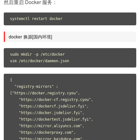
然后重启 Docker 服务：
docker 换源[国内环境]
sudo mkdir -p /etc/docker

{

  "registry-mirrors" : 
["https://docker.registry.cyou",

    "https://docker-cf.registry.cyou",

    "https://dockercf.jsdelivr.fyi",

    "https://docker.jsdelivr.fyi",

    "https://dockertest.jsdelivr.fyi",

    "https://mirror.aliyuncs.com",

    "https://dockerproxy.com",

    "https://mirror.baidubce.com",
