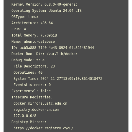
 Kernel Version: 6.8.0-49-generic

 Operating System: Ubuntu 24.04 LTS

 OSType: linux

 Architecture: x86_64

 CPUs: 4

 Total Memory: 7.709GiB

 Name: ubuntu-database

 ID: acb5a888-7140-4e43-8924-6fc325481944

 Docker Root Dir: /var/lib/docker

 Debug Mode: true

  File Descriptors: 23

  Goroutines: 40

  System Time: 2024-11-27T13:09:10.861401847Z

  EventsListeners: 0

 Experimental: false

 Insecure Registries:

  docker.mirrors.ustc.edu.cn

  registry.docker-cn.com

  127.0.0.0/8

 Registry Mirrors:

  https://docker.registry.cyou/
