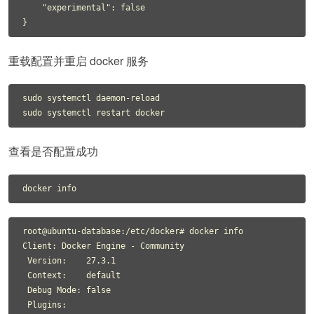
    "experimental": false

重载配置并重启 docker 服务
sudo systemctl daemon-reload

查看是否配置成功
root@ubuntu-database:/etc/docker# docker info

Client: Docker Engine - Community

 Version:    27.3.1

 Context:    default

 Debug Mode: false

 Plugins:
