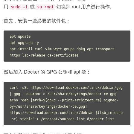
用
或
切换到 root 用户进行操作。
sudo -i
su root
首先，安装一些必要的软件包：
apt update

apt upgrade -y

apt install curl vim wget gnupg dpkg apt-transport-
然后加入 Docker 的 GPG 公钥和 apt 源：
curl -sSL https://download.docker.com/linux/debian/gpg 
| gpg --dearmor > /usr/share/keyrings/docker-ce.gpg

echo "deb [arch=$(dpkg --print-architecture) signed-
by=/usr/share/keyrings/docker-ce.gpg] 
https://download.docker.com/linux/debian $(lsb_release 