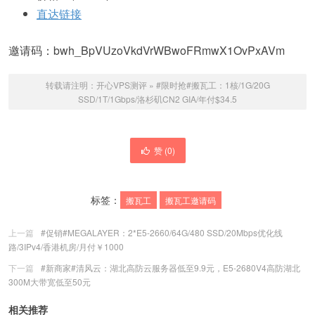
直达链接
邀请码：bwh_BpVUzoVkdVrWBwoFRmwX1OvPxAVm
转载请注明：
开心VPS测评
»
#限时抢#搬瓦工：1核/1G/20G
SSD/1T/1Gbps/洛杉矶CN2 GIA/年付$34.5
赞 (
0
)
标签：
搬瓦工
搬瓦工邀请码
上一篇
#促销#MEGALAYER：2*E5-2660/64G/480 SSD/20Mbps优化线
路/3IPv4/香港机房/月付￥1000
下一篇
#新商家#清风云：湖北高防云服务器低至9.9元，E5-2680V4高防湖北
300M大带宽低至50元
相关推荐