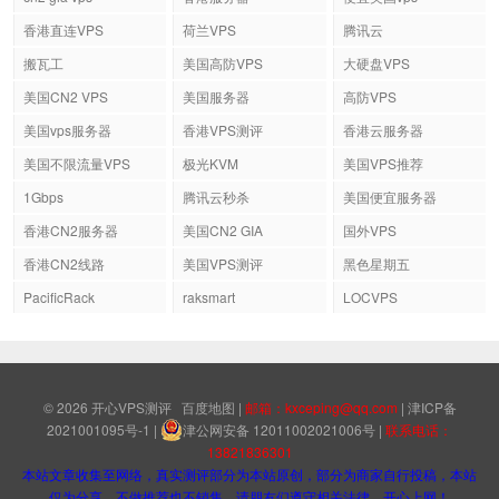
香港直连VPS
荷兰VPS
腾讯云
搬瓦工
美国高防VPS
大硬盘VPS
美国CN2 VPS
美国服务器
高防VPS
美国vps服务器
香港VPS测评
香港云服务器
美国不限流量VPS
极光KVM
美国VPS推荐
1Gbps
腾讯云秒杀
美国便宜服务器
香港CN2服务器
美国CN2 GIA
国外VPS
香港CN2线路
美国VPS测评
黑色星期五
PacificRack
raksmart
LOCVPS
© 2026
开心VPS测评
百度地图
|
邮箱：kxceping@qq.com
|
津ICP备
2021001095号-1
|
津公网安备 12011002021006号
|
联系电话：
13821836301
本站文章收集至网络，真实测评部分为本站原创，部分为商家自行投稿，本站
仅为分享，不做推荐也不销售，请朋友们遵守相关法律，开心上网！