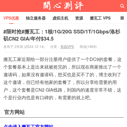
VPS优惠
独立服务器
虚拟主机
资源
搬瓦工 VPS
折腾VPS
真实测评
Hostloc趣闻
域名
#限时抢#搬瓦工：1核/1G/20G SSD/1T/1Gbps/洛杉
矶CN2 GIA/年付$34.5
RackNerd促销套餐
开心VPS测评
发布于 2年前 (2024-12-14)
分类：
美国VPS
阅读(1869)
搬瓦工家近期给一部分注册用户提供了一个DC9的套餐，这
个套餐基本上是出来就被抢完的，所以现在商家推出了一个
邀请码，如果没有邀请码，想买也是买不了的，博主收到了
这个邀请，但已经有他家的套餐了，所以分享给需要的用
户，这个套餐是CN2 GIA线路，到国内的速度非常不错，这
个是行业内也是有口碑的，有需要的就上吧。
官方网站
点击进入搬瓦工官方网站