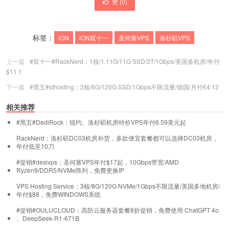
赞 (
0
)
标签：
iON
iON双十一
圣何塞VPS
洛杉矶VPS
上一篇
#双十一#RackNerd：1核/1.11G/11G SSD/3T/1Gbps/美国多机房/年付
$11.1
下一篇
#黑五#sthosting：2核/6G/120G SSD/1Gbps不限流量/德国/月付€4.12
相关推荐
#黑五#DediRock：纽约、洛杉矶机房特价VPS年付6.59美元起
RackNerd：洛杉矶DC03机房补货，多款便宜套餐都可以选择DC03机房，
年付低至10刀
#促销#desivps：圣何塞VPS年付$17起，10Gbps带宽/AMD
Ryzen9/DDR5/NVMe阵列，免费更换IP
VPS Hosting Service：3核/8G/120G NVMe/1Gbps不限流量/美国多地机房/
年付$88，免费WINDOWS系统
#促销#OULUCLOUD：高防云服务器套餐8折促销，免费使用 ChatGPT 4o
、DeepSeek-R1-671B