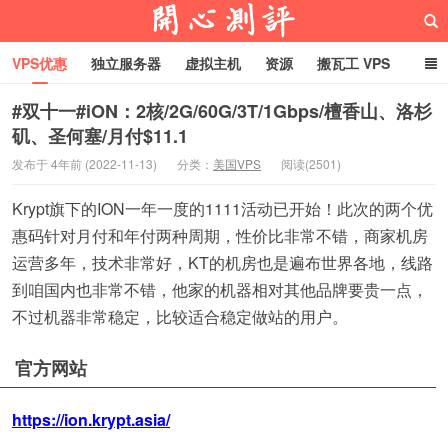
VPS优惠
独立服务器
虚拟主机
资源
搬瓦工 VPS
折腾VPS
真实测评
Hostloc趣闻
域名
#双十一#iON：2核/2G/60G/3T/1Gbps/檀香山、洛杉
矶、圣何塞/月付$11.1
RackNerd促销套餐
开心VPS测评
发布于 4年前 (2022-11-13)
分类：
美国VPS
阅读(2501)
Krypt旗下的ION一年一度的1111活动已开始！此次的两个优
惠码针对月付和年付两种周期，性价比非常不错，商家机房
运营多年，技术非常好，KT的机房也是遍布世界各地，线路
到咱国内也非常不错，他家的机器相对其他品牌要贵一点，
不过机器非常稳定，比较适合稳定做站的用户。
官方网站
https://ion.krypt.asia/