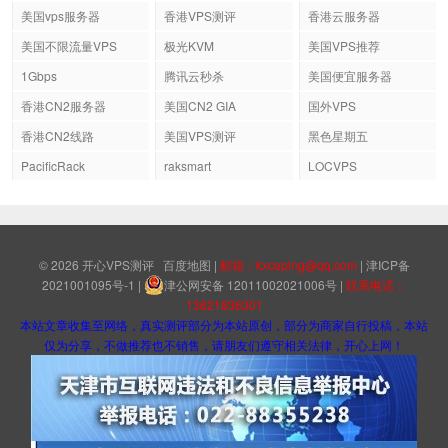
美国vps服务器
香港VPS测评
香港云服务器
美国不限流量VPS
极光KVM
美国VPS推荐
1Gbps
腾讯云秒杀
美国便宜服务器
香港CN2服务器
美国CN2 GIA
国外VPS
香港CN2线路
美国VPS测评
黑色星期五
PacificRack
raksmart
LOCVPS
© 2026
开心VPS测评
百度地图
|
邮箱：kxceping@qq.com
|
津ICP备
2021001095号-1
|
津公网安备 12011002021006号
|
联系电话：
13821836301
本站文章收集至网络，真实测评部分为本站原创，部分为商家自行投稿，本站
仅为分享，不做推荐也不销售，请朋友们遵守相关法律，开心上网！