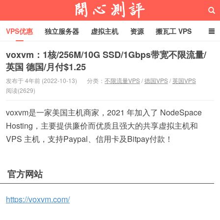
VPS优惠
独立服务器
虚拟主机
资源
搬瓦工 VPS
折腾VPS
真实测评
Hostloc趣闻
域名
voxvm：1核/256M/10G SSD/1Gbps带宽不限流量/
英国 德国/月付$1.25
RackNerd促销套餐
开心VPS测评
发布于 4年前 (2022-10-13)
分类：
不限流量VPS
/
德国VPS
/
英国VPS
阅读(2629)
voxvm是一家美国主机商家，2021 年加入了 NodeSpace
Hosting，主要提供廉价而优质且强大的共享虚拟主机和
VPS 主机，支持Paypal、信用卡及Bitpay付款！
官方网站
https://voxvm.com/