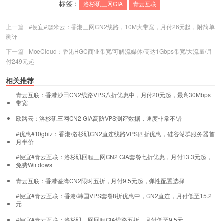
标签：
洛杉矶三网GIA
青云互联
上一篇
#便宜#趣米云：香港三网CN2线路，10M大带宽，月付26元起，附简单
测评
下一篇
MoeCloud：香港HGC商业带宽/可解流媒体/高达1Gbps带宽/大流量/月
付249元起
相关推荐
青云互联：香港沙田CN2线路VPS八折优惠中，月付20元起，最高30Mbps
带宽
欧路云：洛杉矶三网CN2 GIA高防VPS测评数据，速度非常不错
#优惠#10gbiz：香港/洛杉矶CN2直连线路VPS四折优惠，硅谷站群服务器首
月半价
#便宜#青云互联：洛杉矶回程三网CN2 GIA套餐七折优惠，月付13.3元起，
免费Windows
青云互联：香港荃湾CN2限时五折，月付9.5元起，弹性配置选择
#便宜#青云互联：香港/韩国VPS套餐8折优惠中，CN2直连，月付低至15.2
元
#便宜#青云互联：洛杉矶三网回程GIA线路五折，月付低至9.5元