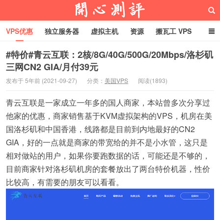
VPS优惠
独立服务器
虚拟主机
资源
搬瓦工 VPS
折腾VPS
真实测评
Hostloc趣闻
域名
#特价#青云互联：2核/8G/40G/500G/20Mbps/洛杉矶
三网CN2 GIA/月付39元
RackNerd促销套餐
开心VPS测评
发布于 5年前 (2021-09-27)
分类：
美国VPS
阅读(1893)
青云互联是一家成立一年多的国人商家，本站曾多次分享过
他家的优惠，商家销售基于KVM虚拟架构的VPS，机房在美
国洛杉矶和中国香港，线路都是目前到内地最好的CN2
GIA，好的一点就是商家的带宽给的并不是小水管，这只是
相对做站的用户，如果你要跑数据的话，可能还是不够的，
目前商家针对洛杉矶机房的套餐放出了两台特价机器，性价
比较高，有需要的朋友可以看看。