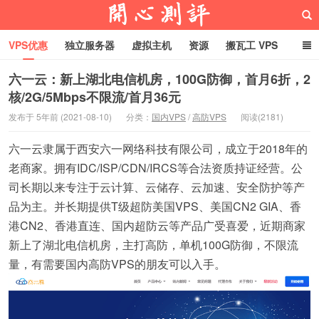
VPS优惠
独立服务器
虚拟主机
资源
搬瓦工 VPS
折腾VPS
真实测评
Hostloc趣闻
域名
六一云：新上湖北电信机房，100G防御，首月6折，2
核/2G/5Mbps不限流/首月36元
RackNerd促销套餐
开心VPS测评
发布于 5年前 (2021-08-10)
分类：
国内VPS
/
高防VPS
阅读(2181)
六一云隶属于西安六一网络科技有限公司，成立于2018年的
老商家。拥有IDC/ISP/CDN/IRCS等合法资质持证经营。公
司长期以来专注于云计算、云储存、云加速、安全防护等产
品为主。并长期提供T级超防美国VPS、美国CN2 GIA、香
港CN2、香港直连、国内超防云等产品广受喜爱，近期商家
新上了湖北电信机房，主打高防，单机100G防御，不限流
量，有需要国内高防VPS的朋友可以入手。