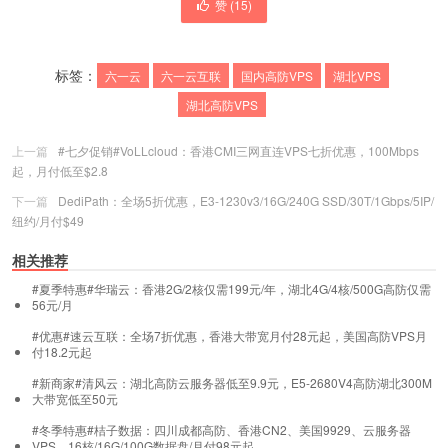
赞 (
15
)
标签：
六一云
六一云互联
国内高防VPS
湖北VPS
湖北高防VPS
上一篇
#七夕促销#VoLLcloud：香港CMI三网直连VPS七折优惠，100Mbps
起，月付低至$2.8
下一篇
DediPath：全场5折优惠，E3-1230v3/16G/240G SSD/30T/1Gbps/5IP/
纽约/月付$49
相关推荐
#夏季特惠#华瑞云：香港2G/2核仅需199元/年，湖北4G/4核/500G高防仅需
56元/月
#优惠#速云互联：全场7折优惠，香港大带宽月付28元起，美国高防VPS月
付18.2元起
#新商家#清风云：湖北高防云服务器低至9.9元，E5-2680V4高防湖北300M
大带宽低至50元
#冬季特惠#桔子数据：四川成都高防、香港CN2、美国9929、云服务器
VPS，16核/16G/100G数据盘/月付98元起