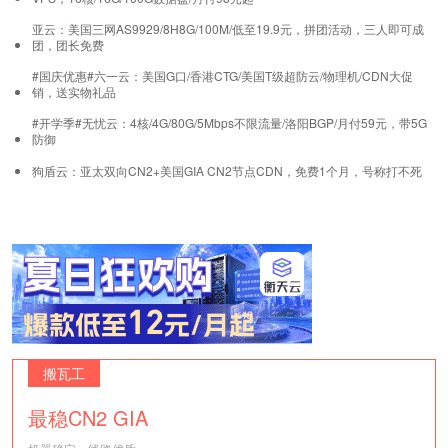
亚云：美国三网AS9929/8H8G/100M/低至19.9元，拼团活动，三人即可成
团，团长免费
#国庆优惠#六一云：美国G口/香港CTG/美国T级超防云/物理机/CDN大促
销，送实物礼品
#开学季#无忧云：4核/4G/80G/5Mbps不限流量/洛阳BGP/月付59元，带5G
防御
狗盾云：亚太双向CN2+美国GIA CN2节点CDN，免费1个月，号称打不死
搬瓦工
最稳CN2 GIA