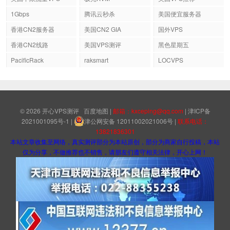
1Gbps
腾讯云秒杀
美国便宜服务器
香港CN2服务器
美国CN2 GIA
国外VPS
香港CN2线路
美国VPS测评
黑色星期五
PacificRack
raksmart
LOCVPS
© 2026
开心VPS测评
百度地图
|
邮箱：kxceping@qq.com
|
津ICP备
2021001095号-1
|
津公网安备 12011002021006号
|
联系电话：
13821836301
本站文章收集至网络，真实测评部分为本站原创，部分为商家自行投稿，本站
仅为分享，不做推荐也不销售，请朋友们遵守相关法律，开心上网！