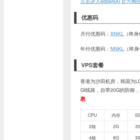
点击进入edgeNAT官方网
优惠码
月付优惠码：
XNKL
（终身
年付优惠码：
NNKL
（终身
VPS套餐
香港为沙田机房，韩国为LG
GI线路，自带20G的防御
惠
CPU
内存
S
2核
2G
2
4核
8G
5