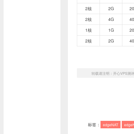
2核
2G
2
2核
4G
4
1核
1G
2
2核
2G
4
转载请注明：
开心VPS测
标签：
edgeNAT
edg