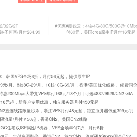
2/32G/2T
#优惠#酷锐云：4核/4G/80G/500G@10Mb
G防御/圣何塞/月付$64.99
付60元，美国crea原生IP月付16元起
日本、韩国VPS全场8折，月付56元起，提供原生IP
9元/月、8核8G-29/月、16核16G-69/月，香港/美国优化线路， 续费同
惠200Mbps大带宽VPS年付168元/13个月 | 可选4837/9929/CN2 GIA
付18元起，新客户专用优惠，独立服务器月付450元起
N2直连线路限量秒杀，浙江VPS月付48元起，独立服务器低至399元/月
SD/不限流量/月付￥50起，香港CN2、美国CN2线路
HGC住宅双ISP属性IP机器，VPS全场年付7折、月付8折
128元，年付资源翻倍，香港CN2、首尔CN2、洛杉矶AS9929混合CN2