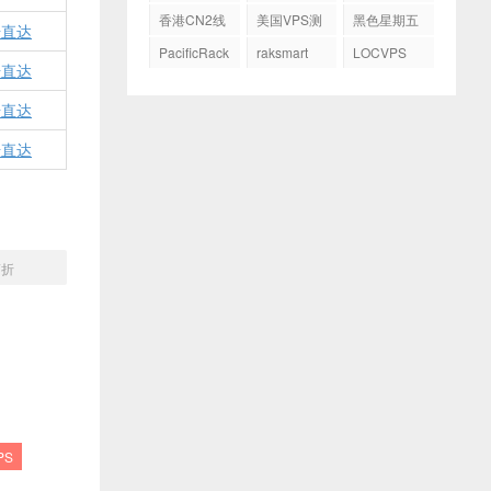
务器
GIA
香港CN2线
美国VPS测
黑色星期五
击直达
路
评
PacificRack
raksmart
LOCVPS
击直达
击直达
击直达
7折
PS