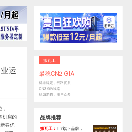
搬瓦工
企业运
最稳CN2 GIA
机器稳定，线路优质
CN2 GIA线路
稳如老狗，用户众多
位，
等机房的
品牌推荐
了新春优
搬瓦工：
IT7旗下品牌，