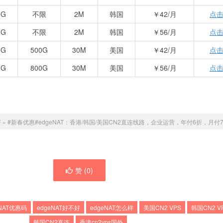
0G
不限
2M
韩国
￥42/月
点
0G
不限
2M
韩国
￥56/月
点
0G
500G
30M
美国
￥42/月
点
0G
800G
30M
美国
￥56/月
点
评
»
#新春优惠#edgeNAT：香港/韩国/美国CN2直连线路，企业运营，年付6折，月付
赞 (
0
)
eNAT优惠码
edgeNAT好不好
edgeNAT怎么样
美国CN2 VPS
韩国CN2 V
韩国CN2直连
香港cn2vps国外