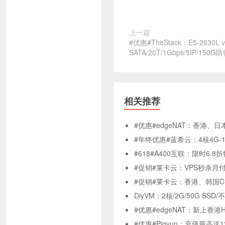
上一篇
#优惠#TheStack：E5-2630L v
SATA/20T/1Gbps/5IP/150
相关推荐
#优惠#edgeNAT：香港、
#年终优惠#蓝希云：4核4G-1
#618#A400互联：限时6.8折特
#促销#莱卡云：VPS秒杀月
#促销#莱卡云：香港、韩国C
DiyVM：2核/2G/50G S
#优惠#edgeNAT：新上香港
#优惠#Pigyun：充值最高送