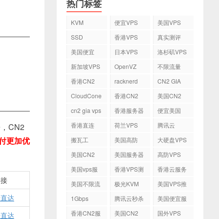
热门标签
KVM
便宜VPS
美国VPS
SSD
香港VPS
真实测评
美国便宜
日本VPS
洛杉矶VPS
VPS
新加坡VPS
OpenVZ
不限流量
VPS
香港CN2
racknerd
CN2 GIA
VPS
CloudCone
香港CN2
美国CN2
cn2 gia vps
香港服务器
便宜美国
vps
香港直连
荷兰VPS
腾讯云
，CN2
VPS
付更加优
搬瓦工
美国高防
大硬盘VPS
VPS
美国CN2
美国服务器
高防VPS
VPS
美国vps服
香港VPS测
香港云服务
务器
评
器
链接
美国不限流
极光KVM
美国VPS推
量VPS
荐
击直达
1Gbps
腾讯云秒杀
美国便宜服
务器
香港CN2服
美国CN2
国外VPS
击直达