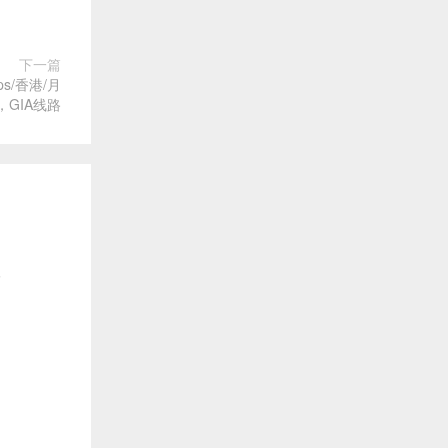
下一篇
ps/香港/月
，GIA线路
价