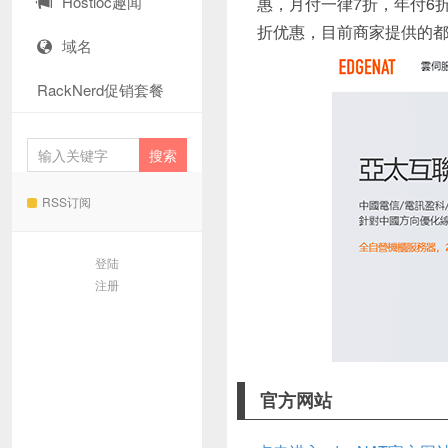
Hostloc趣闻
惠，月付一律7折，年付6
折优惠，目前商家提供的都
域名
RackNerd促销套餐
RSS订阅
登陆
注册
官方网站