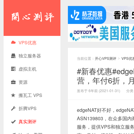
VPS优惠
独立服务器
当前位置：
开心VPS测评
VPS优
>
#新春优惠#edg
虚拟主机
营，年付6折，月
资源
发布于 6年前 (2021-01-31)
分类
搬瓦工 VPS
折腾VPS
edgeNAT好不好，edge
ASN139803，在众
真实测评
服务，提供VPS和独立服务