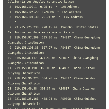
California Los Angeles ceranetworks.com

 3  192.168.107.1  0.95 ms  *  LAN Address

 4  192.168.106.29  1.28 ms  *  LAN Address

 5  192.168.101.30  29.71 ms  *  LAN Address

 6  *

 7  23.225.225.238  270.45 ms  AS40065  United States 
California Los Angeles ceranetworks.com

 8  219.158.97.209  285.86 ms  AS4837  China Guangdong 
Guangzhou ChinaUnicom

 9  219.158.103.33  307.27 ms  AS4837  China Guangdong 
Guangzhou ChinaUnicom

10  219.158.8.117  327.42 ms  AS4837  China Guangdong 
Guangzhou ChinaUnicom

11  219.158.8.190  366.00 ms  AS4837  China Guizhou 
Guiyang ChinaUnicom

12  219.158.96.226  384.76 ms  AS4837  China Guizhou 
Guiyang ChinaUnicom

13  219.158.46.38  398.37 ms  AS4837  China Guizhou 
Guiyang ChinaUnicom

14  221.183.25.161  438.94 ms  AS9808  China Guizhou 
Guiyang ChinaMobile

15  111.24.12.58  436.76 ms  AS9808  China Guizhou 