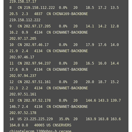
219.158.17.17

8   CN 219.158.112.222  0.0%   20    18.5  17.2  13.5  
20.5  2.3   4837  CN CHINA169-BACKBONE      
219.158.112.222

9   CN 202.97.17.205    0.0%   20    14.1  14.2  12.8  
16.2  0.9   4134  CN CHINANET-BACKBONE      
202.97.17.205

10  CN 202.97.46.17     0.0%   20    17.9  17.6  14.0  
21.9  2.4   4134  CN CHINANET-BACKBONE      
202.97.46.17

11  CN 202.97.94.237    0.0%   20    16.5  16.0  14.4  
17.6  0.9   4134  CN CHINANET-BACKBONE      
202.97.94.237

12  CN 202.97.51.161    0.0%   20    20.0  18.7  15.2  
22.3  2.2   4134  CN CHINANET-BACKBONE      
202.97.51.161

13  CN 202.97.52.178    0.0%   20    144.6 143.3 139.7 
146.7 2.4   4134  CN CHINANET-BACKBONE      
202.97.52.178

14  US 23.225.225.229   35.0%  20    163.9 163.8 163.6 
164.0 0.0   40065 US CNSERVERS              
chinatelecom.1200gbps-b.cerane
