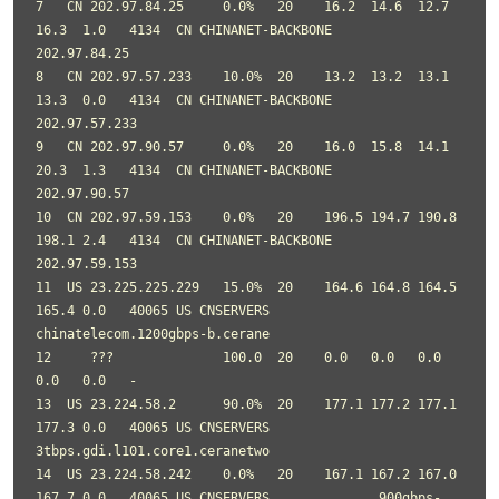
7   CN 202.97.84.25     0.0%   20    16.2  14.6  12.7  
16.3  1.0   4134  CN CHINANET-BACKBONE      
202.97.84.25

8   CN 202.97.57.233    10.0%  20    13.2  13.2  13.1  
13.3  0.0   4134  CN CHINANET-BACKBONE      
202.97.57.233

9   CN 202.97.90.57     0.0%   20    16.0  15.8  14.1  
20.3  1.3   4134  CN CHINANET-BACKBONE      
202.97.90.57

10  CN 202.97.59.153    0.0%   20    196.5 194.7 190.8 
198.1 2.4   4134  CN CHINANET-BACKBONE      
202.97.59.153

11  US 23.225.225.229   15.0%  20    164.6 164.8 164.5 
165.4 0.0   40065 US CNSERVERS              
chinatelecom.1200gbps-b.cerane

12     ???              100.0  20    0.0   0.0   0.0   
0.0   0.0   -

13  US 23.224.58.2      90.0%  20    177.1 177.2 177.1 
177.3 0.0   40065 US CNSERVERS              
3tbps.gdi.l101.core1.ceranetwo

14  US 23.224.58.242    0.0%   20    167.1 167.2 167.0 
167.7 0.0   40065 US CNSERVERS              900gbps-