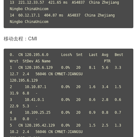
13  221.12.33.57  421.65 ms  AS4837  China Zhejiang 
Ningbo ChinaUnicom

14  60.12.17.1  404.87 ms  AS4837  China Zhejiang 
Ningbo ChinaUnicom
移动去程：CMI
0.  CN 120.195.6.0      Loss%  Snt   Last  Avg   Best  
Wrst  StDev AS Name                         PTR

1   CN 120.195.6.129    0.0%   20    8.1   5.6   3.3   
12.7  2.4   56046 CN CMNET-JIANGSU          
120.195.6.129

2      10.10.87.1       0.0%   20    1.6   3.4   1.5   
31.9  6.8   -

3      10.41.0.1        0.0%   20    0.6   2.8   0.6   
22.9  5.3   -

4      10.109.25.25     0.0%   20    0.9   0.8   0.7   
1.8   0.0   -

5   CN 120.195.42.129   0.0%   20    1.5   2.5   1.3   
10.2  2.4   56046 CN CMNET-JIANGSU          