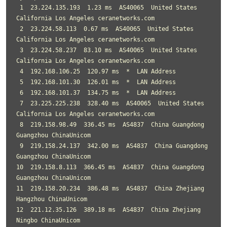
 1  23.224.135.193  1.23 ms  AS40065  United States 
California Los Angeles ceranetworks.com

 2  23.224.58.113  0.67 ms  AS40065  United States 
California Los Angeles ceranetworks.com

 3  23.224.58.237  83.10 ms  AS40065  United States 
California Los Angeles ceranetworks.com

 4  192.168.106.25  120.97 ms  *  LAN Address

 5  192.168.101.30  126.01 ms  *  LAN Address

 6  192.168.101.37  134.75 ms  *  LAN Address

 7  23.225.225.238  328.40 ms  AS40065  United States 
California Los Angeles ceranetworks.com

 8  219.158.98.49  336.45 ms  AS4837  China Guangdong 
Guangzhou ChinaUnicom

 9  219.158.24.137  342.00 ms  AS4837  China Guangdong 
Guangzhou ChinaUnicom

10  219.158.8.113  366.45 ms  AS4837  China Guangdong 
Guangzhou ChinaUnicom

11  219.158.20.234  386.48 ms  AS4837  China Zhejiang 
Hangzhou ChinaUnicom

12  221.12.35.126  389.18 ms  AS4837  China Zhejiang 
Ningbo ChinaUnicom
