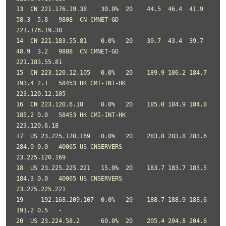
13  CN 221.176.19.38    30.0%  20    44.5  46.4  41.9  
58.3  5.8   9808  CN CMNET-GD               
221.176.19.38

14  CN 221.183.55.81    0.0%   20    39.7  43.4  39.7  
48.9  3.2   9808  CN CMNET-GD               
221.183.55.81

15  CN 223.120.12.105   0.0%   20    189.9 186.2 184.7 
193.4 2.1   58453 HK CMI-INT-HK             
223.120.12.105

16  CN 223.120.6.18     0.0%   20    185.0 184.9 184.8 
185.2 0.0   58453 HK CMI-INT-HK             
223.120.6.18

17  US 23.225.120.169   0.0%   20    283.8 283.8 283.6 
284.0 0.0   40065 US CNSERVERS              
23.225.120.169

18  US 23.225.225.221   15.0%  20    183.7 183.7 183.5 
184.3 0.0   40065 US CNSERVERS              
23.225.225.221

19     192.168.209.107  0.0%   20    188.7 188.9 188.6 
191.2 0.5   -

20  US 23.224.58.2      60.0%  20    205.4 204.8 204.6 