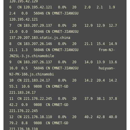
120.195.42.129

6   CN 120.195.42.121   0.0%   20    2.0   2.1   1.9   
2.4   0.0   56046 CN CMNET-JIANGSU          
120.195.42.121

7   CN 183.207.29.137   0.0%   20    12.9  12.9  12.7  
13.0  0.0   56046 CN CMNET-JIANGSU          
137.29.207.183.static.js.china

8   CN 183.207.26.146   0.0%   20    21.1  15.4  14.9  
21.1  1.3   56046 CN CMNET-JIANGSU          from-NJ-
JNZSL-3.js.chinamobile

9   CN 183.207.26.137   0.0%   20    14.0  13.9  13.6  
16.0  0.5   56046 CN CMNET-JIANGSU          huiyuan-
NJ-PK-166.js.chinamobi

10  CN 221.183.24.17    0.0%   20    14.2  20.4  14.2  
55.1  10.6  9808  CN CMNET-GD               
221.183.24.17

11  CN 221.176.22.245   0.0%   20    37.9  38.1  37.8  
42.2  0.9   9808  CN CMNET-GD               
221.176.22.245

12  CN 221.176.18.110   0.0%   20    40.2  42.8  40.0  
79.2  8.8   9808  CN CMNET-GD               
221.176.18.110
