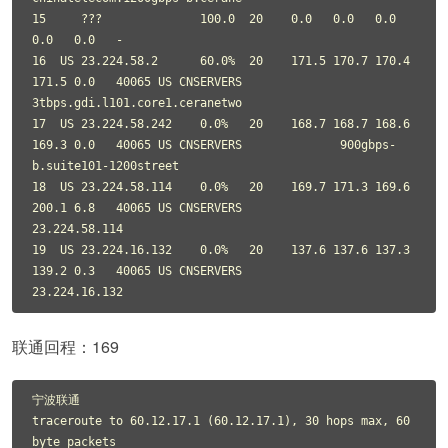
15     ???              100.0  20    0.0   0.0   0.0   
0.0   0.0   -

16  US 23.224.58.2      60.0%  20    171.5 170.7 170.4 
171.5 0.0   40065 US CNSERVERS              
3tbps.gdi.l101.core1.ceranetwo

17  US 23.224.58.242    0.0%   20    168.7 168.7 168.6 
169.3 0.0   40065 US CNSERVERS              900gbps-
b.suite101-1200street

18  US 23.224.58.114    0.0%   20    169.7 171.3 169.6 
200.1 6.8   40065 US CNSERVERS              
23.224.58.114

19  US 23.224.16.132    0.0%   20    137.6 137.6 137.3 
139.2 0.3   40065 US CNSERVERS              
23.224.16.132
联通回程：169
宁波联通

traceroute to 60.12.17.1 (60.12.17.1), 30 hops max, 60 
byte packets
