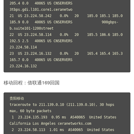
205.4 0.0   40065 US CNSERVERS              
3tbps.gdi.l101.core1.ceranetwo

21  US 23.224.58.242    0.0%   20    185.0 185.1 185.0 
185.9 0.0   40065 US CNSERVERS              900gbps-
b.suite101-1200street

22  US 23.224.58.114    0.0%   20    185.5 186.6 185.0 
192.5 2.5   40065 US CNSERVERS              
23.224.58.114

23  US 23.224.16.132    0.0%   20    165.4 165.4 165.3 
165.7 0.0   40065 US CNSERVERS              
23.224.16.132
移动回程：借联通169回国
贵阳移动

traceroute to 211.139.0.10 (211.139.0.10), 30 hops 
max, 60 byte packets

 1  23.224.135.193  0.95 ms  AS40065  United States 
California Los Angeles ceranetworks.com

 2  23.224.58.113  1.01 ms  AS40065  United States 