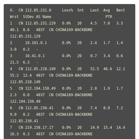
0.  CN 112.85.231.0     Loss%  Snt   Last  Avg   Best  
Wrst  StDev AS Name                         PTR

1   CN 112.85.231.129   0.0%   20    4.5   7.0   3.3   
40.1  8.6   4837  CN CHINA169-BACKBONE      
112.85.231.129

2      10.101.0.1       0.0%   20    2.4   1.7   1.4   
3.0   0.2   -

3      10.41.0.1        0.0%   20    0.7   3.4   0.6   
21.5  6.3   -

4   CN 112.85.218.149   0.0%   20    52.5  46.6  12.1  
55.2  12.4  4837  CN CHINA169-BACKBONE      
112.85.218.149

5   CN 122.194.150.49   0.0%   20    2.0   1.9   1.7   
2.3   0.0   4837  CN CHINA169-BACKBONE      
122.194.150.49

6   CN 112.85.230.41    0.0%   20    7.4   8.0   7.2   
9.0   0.2   4837  CN CHINA169-BACKBONE      
112.85.230.41

7   CN 219.158.17.17    0.0%   20    14.9  15.4  14.4  
16.3  0.3   4837  CN CHINA169-BACKBONE      