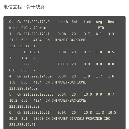
电信去程：骨干线路
0.  CN 221.229.173.0    Loss%  Snt   Last  Avg   Best  
Wrst  StDev AS Name                         PTR

1   CN 221.229.173.1    0.0%   20    3.7   6.1   3.3   
21.2  5.3   4134  CN CHINANET-BACKBONE      
221.229.173.1

2      10.1.2.1         0.0%   20    0.7   1.0   0.5   
7.3   1.4   -

3      ???              100.0  20    0.0   0.0   0.0   
0.0   0.0   -

4   CN 221.229.194.69   0.0%   20    1.8   1.7   1.6   
1.8   0.0   4134  CN CHINANET-BACKBONE      
221.229.194.69

5   CN 221.229.193.253  0.0%   20    10.0  9.9   9.7   
10.2  0.0   4134  CN CHINANET-BACKBONE      
221.229.193.253

6   CN 221.228.19.21    0.0%   20    10.8  11.3  10.5  
20.2  2.1   23650 CN CHINANET-JIANGSU-PROVINCE-IDC 
221.228.19.21
