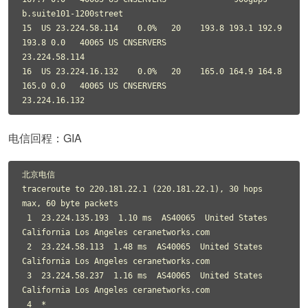
b.suite101-1200street

15  US 23.224.58.114    0.0%   20    193.8 193.1 192.9 
193.8 0.0   40065 US CNSERVERS              
23.224.58.114

16  US 23.224.16.132    0.0%   20    165.0 164.9 164.8 
165.0 0.0   40065 US CNSERVERS              
23.224.16.132
电信回程：GIA
北京电信

traceroute to 220.181.22.1 (220.181.22.1), 30 hops 
max, 60 byte packets

 1  23.224.135.193  1.10 ms  AS40065  United States 
California Los Angeles ceranetworks.com

 2  23.224.58.113  1.48 ms  AS40065  United States 
California Los Angeles ceranetworks.com

 3  23.224.58.237  1.16 ms  AS40065  United States 
California Los Angeles ceranetworks.com

 4  *
