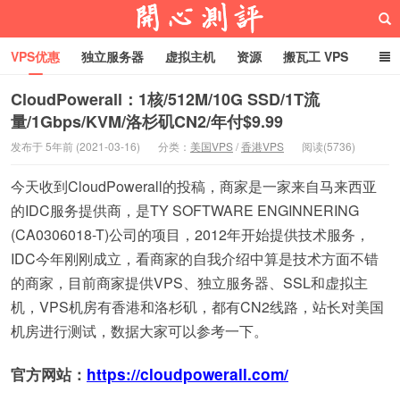
VPS优惠
独立服务器
虚拟主机
资源
搬瓦工 VPS
折腾VPS
真实测评
Hostloc趣闻
域名
CloudPowerall：1核/512M/10G SSD/1T流
量/1Gbps/KVM/洛杉矶CN2/年付$9.99
RackNerd促销套餐
开心VPS测评
发布于 5年前 (2021-03-16)
分类：
美国VPS
/
香港VPS
阅读(5736)
今天收到CloudPowerall的投稿，商家是一家来自马来西亚
的IDC服务提供商，是TY SOFTWARE ENGINNERING
(CA0306018-T)公司的项目，2012年开始提供技术服务，
IDC今年刚刚成立，看商家的自我介绍中算是技术方面不错
的商家，目前商家提供VPS、独立服务器、SSL和虚拟主
机，VPS机房有香港和洛杉矶，都有CN2线路，站长对美国
机房进行测试，数据大家可以参考一下。
官方网站：
https://cloudpowerall.com/