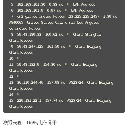
 5  192.168.101.30  0.88 ms  *  LAN Address

 6  192.168.101.9  0.97 ms  *  LAN Address

 7  cn2-gia.ceranetworks.com (23.225.225.245)  1.39 ms  
AS40065  United States California Los Angeles 
ceranetworks.com

 8  59.43.189.33  160.62 ms  *  China Shanghai 
ChinaTelecom

 9  59.43.247.125  161.59 ms  *  China Beijing 
ChinaTelecom

10  *

11  59.43.132.9  154.30 ms  *  China Beijing 
ChinaTelecom

12  *

13  36.110.244.46  157.98 ms  AS23724  China Beijing 
ChinaTelecom

14  *

15  220.181.22.1  157.74 ms  AS23724  China Beijing 
ChinaTelecom
联通去程：169转电信骨干