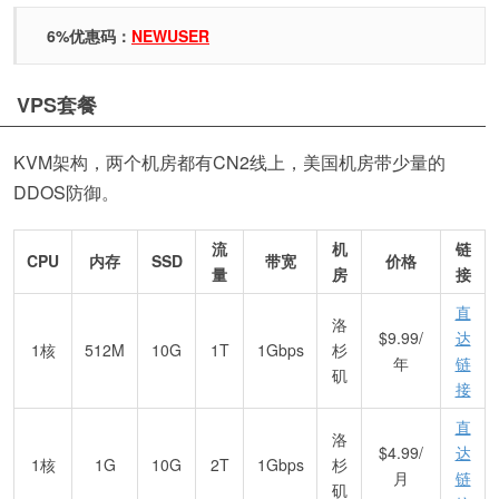
6%优惠码：
NEWUSER
VPS套餐
KVM架构，两个机房都有CN2线上，美国机房带少量的
DDOS防御。
流
机
链
CPU
内存
SSD
带宽
价格
量
房
接
直
洛
$9.99/
达
1核
512M
10G
1T
1Gbps
杉
年
链
矶
接
直
洛
$4.99/
达
1核
1G
10G
2T
1Gbps
杉
月
链
矶