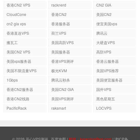
香港CN2 VPS
racknerd
CN2 GIA
CloudCone
香港CN2
美国CN2
cn2 gia vps
香港服务器
便宜美国vps
香港直连VPS
荷兰VPS
腾讯云
搬瓦工
美国高防VPS
大硬盘VPS
美国CN2 VPS
美国服务器
高防VPS
美国vps服务器
香港VPS测评
香港云服务器
美国不限流量VPS
极光KVM
美国VPS推荐
1Gbps
腾讯云秒杀
美国便宜服务器
香港CN2服务器
美国CN2 GIA
国外VPS
香港CN2线路
美国VPS测评
黑色星期五
PacificRack
raksmart
LOCVPS
© 2026
开心VPS测评
百度地图
|
邮箱：kxceping@qq.com
|
津ICP备