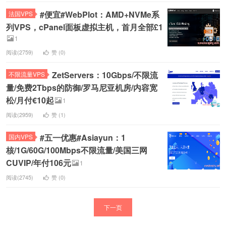
#便宜#WebPlot：AMD+NVMe系
法国VPS
列VPS，cPanel面板虚拟主机，首月全部£1
1
阅读(2759)
赞 (
0
)
ZetServers：10Gbps/不限流
不限流量VPS
量/免费2Tbps的防御/罗马尼亚机房/内容宽
松/月付€10起
1
阅读(2959)
赞 (
1
)
#五一优惠#Asiayun：1
国内VPS
核/1G/60G/100Mbps不限流量/美国三网
CUVIP/年付106元
1
阅读(2745)
赞 (
0
)
下一页