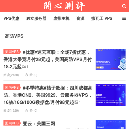
VPS优惠
独立服务器
虚拟主机
资源
搬瓦工 VPS
折腾VPS
真实测评
Hostloc趣闻
域名
高防VPS
RackNerd促销套餐
开心VPS测评
#优惠#速云互联：全场7折优惠，
美国VPS
香港大带宽月付28元起，美国高防VPS月付
18.2元起
1
阅读(2138)
赞 (
0
)
#冬季特惠#桔子数据：四川成都高
国内VPS
防、香港CN2、美国9929、云服务器VPS，
16核/16G/100G数据盘/月付98元起
1
阅读(1929)
赞 (
0
)
亚云：美国三网
国内VPS