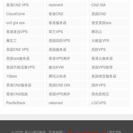
香港CN2 VPS
racknerd
CN2 GIA
CloudCone
香港CN2
美国CN2
cn2 gia vps
香港服务器
便宜美国vps
香港直连VPS
荷兰VPS
腾讯云
搬瓦工
美国高防VPS
大硬盘VPS
美国CN2 VPS
美国服务器
高防VPS
美国vps服务器
香港VPS测评
香港云服务器
美国不限流量VPS
极光KVM
美国VPS推荐
1Gbps
腾讯云秒杀
美国便宜服务器
香港CN2服务器
美国CN2 GIA
国外VPS
香港CN2线路
美国VPS测评
黑色星期五
PacificRack
raksmart
LOCVPS
© 2026
开心VPS测评
百度地图
|
邮箱：kxceping@qq.com
|
津ICP备