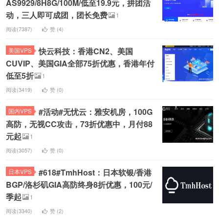
AS9929/8H8G/100M/低至19.9元，拼团活
动，三人即可成团，团长免费
1
阅读(7387)
赞 (
4
)
快云科技：香港CN2、美国
美国VPS
CUVIP、美国GIA全部75折优惠，香港年付
低至5折
1
阅读(3419)
赞 (
0
)
#活动#无忧云：雅安机房，100G
国内VPS
高防，无视CC攻击，73折优惠中，月付88
元起
1
阅读(3057)
赞 (
0
)
#618#TmhHost：日本软银/香港
日本VPS
BGP/洛杉矶GIA高防终身8折优惠，100元/
季起
1
阅读(3340)
赞 (
2
)